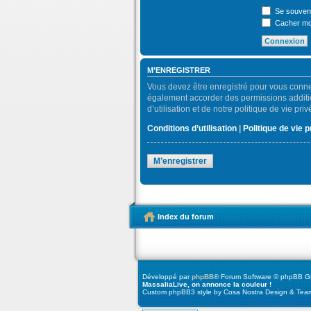
Se souveni
Cacher mon
M’ENREGISTRER
Vous devez être enregistré pour vous conne
également accorder des permissions addition
d’utilisation et de notre politique de vie pr
Conditions d’utilisation
|
Politique de vie p
M’enregistrer
Index du forum
Développé par
phpBB
® Forum Software © phpBB G
MassaliaLive, on annonce la couleur !
Custom phpBB3 style by Cosa Nostra Design & Team 