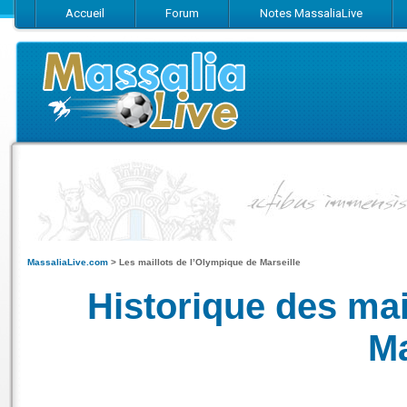
Accueil
Forum
Notes MassaliaLive
Suivez-nous sur Facebook
Suivez-nous sur Twitter
Abonnez-vo
MassaliaLive.com
>
Les maillots de l’Olympique de Marseille
Historique des mai
Ma