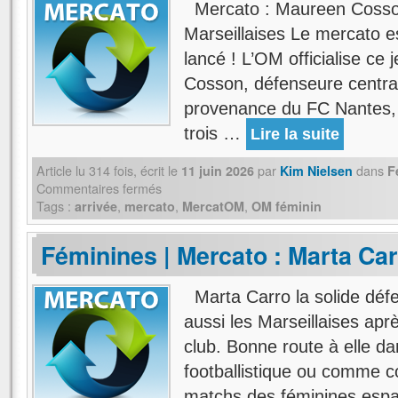
Mercato : Maureen Cosson
Marseillaises Le mercato es
lancé ! L’OM officialise ce 
Cosson, défenseure centra
provenance du FC Nantes, o
trois …
Lire la suite
Article lu
314
fois, écrit
le
par
dans
11 juin 2026
Kim Nielsen
F
Commentaires fermés
Tags :
,
,
,
arrivée
mercato
MercatOM
OM féminin
Féminines | Mercato : Marta Car
Marta Carro la solide déf
aussi les Marseillaises apr
club. Bonne route à elle da
footballistique ou comme c
matchs des féminines esp