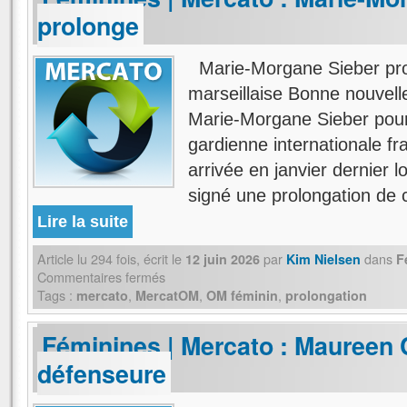
prolonge
Marie-Morgane Sieber pro
marseillaise Bonne nouvelle
Marie-Morgane Sieber pours
gardienne internationale fr
arrivée en janvier dernier l
signé une prolongation de
Lire la suite
Article lu
294
fois, écrit
le
par
dans
12 juin 2026
Kim Nielsen
F
Commentaires fermés
Tags :
,
,
,
mercato
MercatOM
OM féminin
prolongation
Féminines | Mercato : Maureen
défenseure