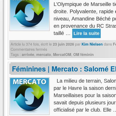
L’Olympique de Marseille ti
droite. Polyvalente, rapide
niveau, Amandine Béché po
en provenance du RC Stras
taillé …
Lire la suite
Article lu
374
fois, écrit
le
par
dans
23 juin 2026
Kim Nielsen
F
Commentaires fermés
Tags :
,
,
,
arrivée
mercato
MercatOM
OM féminin
Féminines | Mercato : Salomé El
La milieu de terrain, Salom
par le Havre la saison dern
Marseillaises pour la saiso
savait depuis plusieurs jou
officialisé par le club. Elle