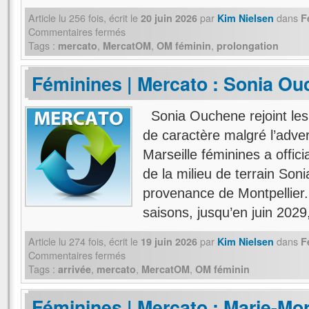
Article lu
256
fois, écrit
le
par
dans
20 juin 2026
Kim Nielsen
F
Commentaires fermés
Tags :
,
,
,
mercato
MercatOM
OM féminin
prolongation
Féminines | Mercato : Sonia Ou
Sonia Ouchene rejoint les 
de caractère malgré l’adve
Marseille féminines a offici
de la milieu de terrain So
provenance de Montpellier.
saisons, jusqu’en juin 202
Article lu
274
fois, écrit
le
par
dans
19 juin 2026
Kim Nielsen
F
Commentaires fermés
Tags :
,
,
,
arrivée
mercato
MercatOM
OM féminin
Féminines | Mercato : Marie-Mo