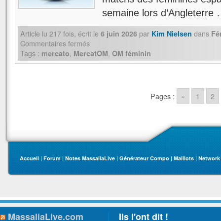
semaine lors d’Angleterre
Article lu
217
fois, écrit
le
par
dans
6 juin 2026
Kim Nielsen
Fé
Commentaires fermés
Tags :
,
,
mercato
MercatOM
OM féminin
Pages :
«
1
2
Accueil
|
Forum
|
Notes MassaliaLive
|
Générateur Compo
|
Maillots
|
Network
MassaliaLive.com
Ils l'ont dit !