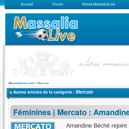
Accueil
Forum
Notes MassaliaLive
Suivez-nous sur Facebook
Suivez-nous sur Twitter
Abonnez-vo
MassaliaLive.com
>
Mercato
Autres articles de la catégorie :
Mercato
Féminines | Mercato : Amandine
Amandine Béché rejoint le