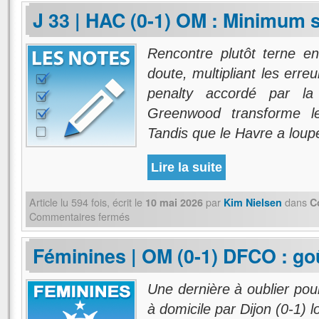
J 33 | HAC (0-1) OM : Minimum 
Rencontre plutôt terne e
doute, multipliant les erre
penalty accordé par 
Greenwood transforme l
Tandis que le Havre a loupé
Lire la suite
Article lu
594
fois, écrit
le
par
dans
10 mai 2026
Kim Nielsen
C
Commentaires fermés
Féminines | OM (0-1) DFCO : go
Une dernière à oublier pour
à domicile par Dijon (0-1) l