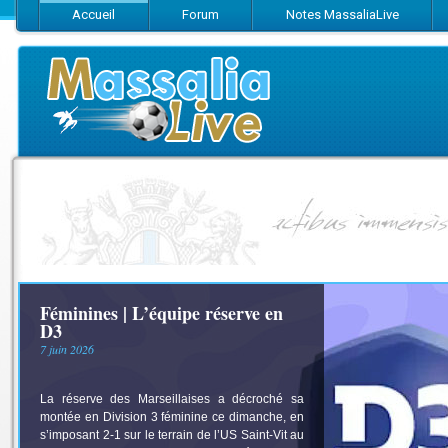
Accueil
Forum
Notes MassaliaLive
Suivez-nous sur Facebook
Suivez-nous sur Twitter
Abonnez-vo
Féminines | L’équipe réserve en
D3
7 juin 2026
La réserve des Marseillaises a décroché sa
montée en Division 3 féminine ce dimanche, en
s’imposant 2-1 sur le terrain de l’US Saint-Vit au