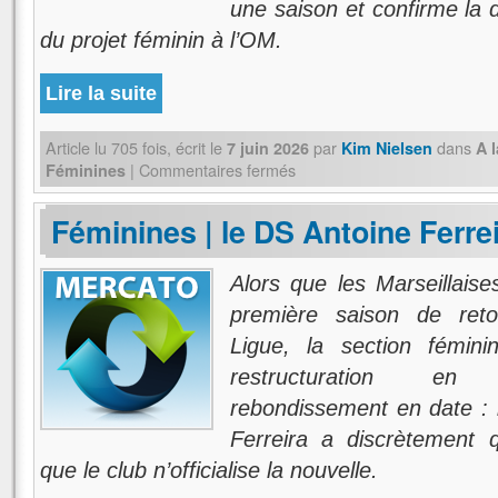
une saison et confirme la 
du projet féminin à l’OM.
Lire la suite
Article lu
705
fois, écrit
le
par
dans
7 juin 2026
Kim Nielsen
A 
|
Commentaires fermés
Féminines
Féminines | le DS Antoine Ferre
Alors que les Marseillaise
première saison de ret
Ligue, la section fémin
restructuration en 
rebondissement en date : l
Ferreira a discrètement q
que le club n’officialise la nouvelle.