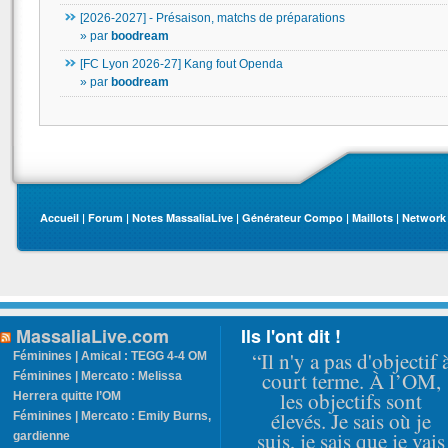
[2026-2027] - Présaison, matchs de préparations
» par
boodream
[FC Lyon 2026-27] Kang fout Openda
» par
boodream
Accueil
|
Forum
|
Notes MassaliaLive
|
Générateur Compo
|
Maillots
|
Network
MassaliaLive.com
Ils l'ont dit !
“Il n'y a pas d'objectif 
Féminines | Amical : TEGG 4-4 OM
court terme. À l’OM,
Féminines | Mercato : Melissa
les objectifs sont
Herrera quitte l’OM
élevés. Je sais où je
Féminines | Mercato : Emily Burns,
suis, je sais que je vais
gardienne