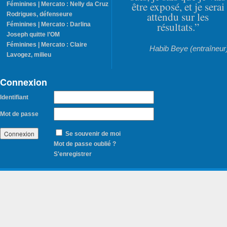
être exposé, et je serai
Féminines | Mercato : Nelly da Cruz
attendu sur les
Rodrigues, défenseure
résultats.”
Féminines | Mercato : Darlina
Joseph quitte l’OM
Féminines | Mercato : Claire
Habib Beye (entraîneur
Lavogez, milieu
Connexion
Identifiant
Mot de passe
Se souvenir de moi
Mot de passe oublié ?
S'enregistrer