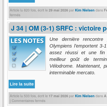
Article lu
820
fois, écrit
le
par
dans
29 mai 2026
Kim Nielsen
F
fermés
J 34 | OM (3-1) SRFC : victoire p
Une dernière rencontre
Olympiens l’emportent 3-1
assez réussi et une fin p
meilleur goût de termi
Vélodrome. Maintenant, pl
interminable mercato.
Lire la suite
Article lu
533
fois, écrit
le
par
dans
17 mai 2026
Kim Nielsen
A
|
Commentaires fermés