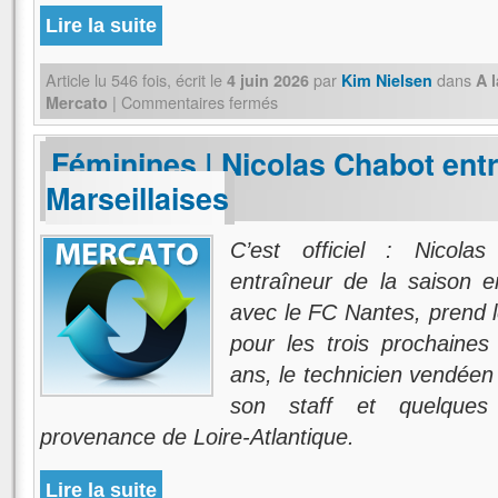
Lire la suite
Article lu
546
fois, écrit
le
par
dans
4 juin 2026
Kim Nielsen
A 
|
Commentaires fermés
Mercato
Féminines | Nicolas Chabot ent
Marseillaises
C’est officiel : Nicola
entraîneur de la saison 
avec le FC Nantes, prend l
pour les trois prochaine
ans, le technicien vendéen
son staff et quelques
provenance de Loire-Atlantique.
Lire la suite