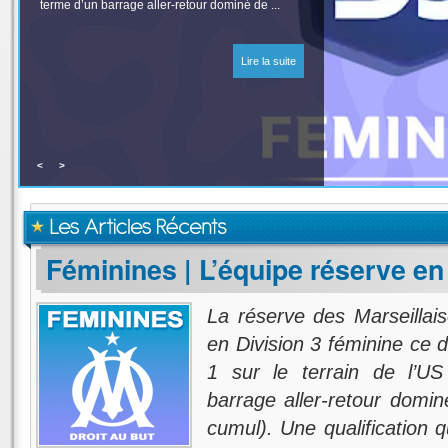
terme d’un barrage aller-retour dominé de ...
Lire la suite
<
>
Les Articles Récents
Féminines | L’équipe réserve en
La réserve des Marseilla
en Division 3 féminine ce 
1 sur le terrain de l’US
barrage aller-retour domi
cumul). Une qualification qu