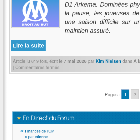
D1 Arkema. Dominées phys
la pause, les joueuses de
une saison difficile sur 
maintien assuré.
Lire la suite
Article lu
619
fois, écrit
le
par
dans
7 mai 2026
Kim Nielsen
A 
|
Commentaires fermés
Pages :
1
2
Finances de l'OM
» par
etienne