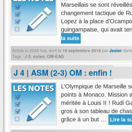
Marseillais se sont réveillé
changement tactique de Ru
Lopez à la place d’Ocampo
guingampaise, qui avait te
la suite
Article lu
2049
fois, écrit
le
par
dan
16 septembre 2018
Jester
Tags :
,
,
J 5
notes
OM-EAG
J 4 | ASM (2-3) OM : enfin !
L’Olympique de Marseille s
points à Monaco. Mission a
méritée à Louis II ! Rudi 
gros à son tableau de cha
grâce à un but …
Lire la s