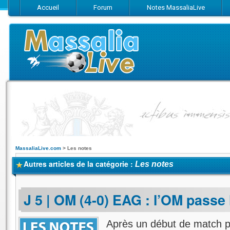
Accueil
Forum
Notes MassaliaLive
Suivez-nous sur Facebook
Suivez-nous sur Twitter
Abonnez-vo
MassaliaLive.com
>
Les notes
Autres articles de la catégorie :
Les notes
J 5 | OM (4-0) EAG : l’OM passe
Après un début de match pl