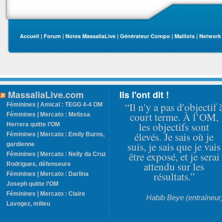
Accueil
|
Forum
|
Notes MassaliaLive
|
Générateur Compo
|
Maillots
|
Network
MassaliaLive.com
Ils l'ont dit !
“Il n'y a pas d'objectif 
Féminines | Amical : TEGG 4-4 OM
court terme. À l’OM,
Féminines | Mercato : Melissa
les objectifs sont
Herrera quitte l’OM
élevés. Je sais où je
Féminines | Mercato : Emily Burns,
suis, je sais que je vais
gardienne
être exposé, et je serai
Féminines | Mercato : Nelly da Cruz
attendu sur les
Rodrigues, défenseure
résultats.”
Féminines | Mercato : Darlina
Joseph quitte l’OM
Féminines | Mercato : Claire
Habib Beye (entraîneur
Lavogez, milieu