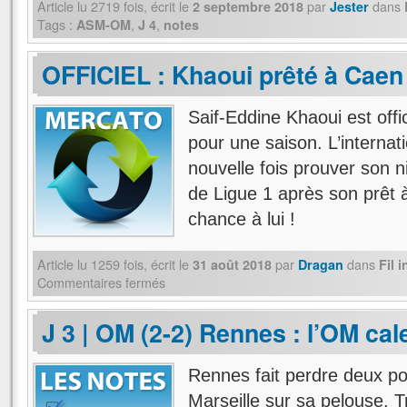
Article lu
2719
fois, écrit
le
par
dans
2 septembre 2018
Jester
Tags :
,
,
ASM-OM
J 4
notes
OFFICIEL : Khaoui prêté à Caen
Saif-Eddine Khaoui est offi
pour une saison. L’internat
nouvelle fois prouver son 
de Ligue 1 après son prêt 
chance à lui !
Article lu
1259
fois, écrit
le
par
dans
31 août 2018
Dragan
Fil 
Commentaires fermés
J 3 | OM (2-2) Rennes : l’OM cal
Rennes fait perdre deux po
Marseille sur sa pelouse. T