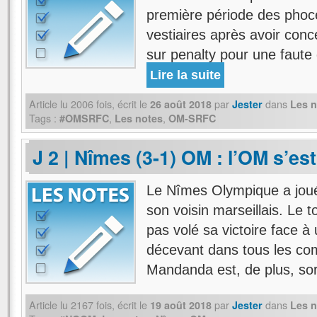
première période des phoc
vestiaires après avoir con
sur penalty pour une faute 
Lire la suite
Article lu
2006
fois, écrit
le
par
dans
26 août 2018
Jester
Les n
Tags :
,
,
#OMSRFC
Les notes
OM-SRFC
J 2 | Nîmes (3-1) OM : l’OM s’est
Le Nîmes Olympique a joué
son voisin marseillais. Le 
pas volé sa victoire face à
décevant dans tous les co
Mandanda est, de plus, so
Article lu
2167
fois, écrit
le
par
dans
19 août 2018
Jester
Les n