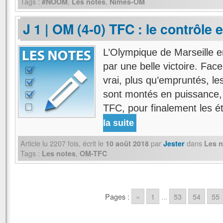
Tags :
,
,
#NOOM
Les notes
Nîmes-OM
J 1 | OM (4-0) TFC : le contrôle e
L’Olympique de Marseille 
par une belle victoire. Face
vrai, plus qu’empruntés, le
sont montés en puissance, o
TFC, pour finalement les é
la suite
Article lu
2207
fois, écrit
le
par
dans
10 août 2018
Jester
Les n
Tags :
,
Les notes
OM-TFC
Pages :
«
1
...
53
54
55