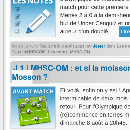
match pour cette première 
Menés 2 à 0 à la demi-heure
but de Under Cenguiz et un 
auteur d’un doublé, …
Lire
Article lu
1845
fois, écrit
le
par
dans
8 août 2021
Jester
Les no
Tags :
,
,
#MHSCOM
Les notes
MHSC-OM
J 1 | MHSC-OM : et si la moiss
Mosson ?
Et voilà, enfin on y est ! A
interminable de deux mois 
retour. Pour l’Olympique de
(re)commence en terres mo
dimanche 8 août à 20h45.