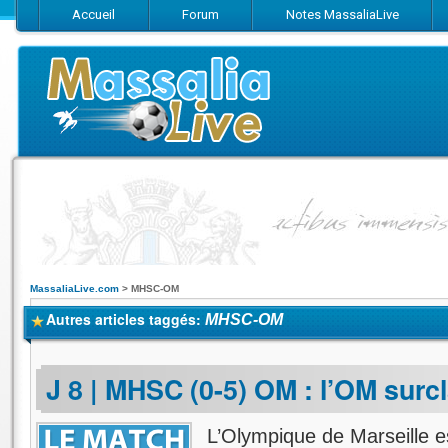
Accueil
Forum
Notes MassaliaLive
Suivez-nous sur Facebook
Suivez-nous sur Twitter
Abonnez-vo
MassaliaLive.com
>
MHSC-OM
Autres articles taggés:
MHSC-OM
J 8 | MHSC (0-5) OM : l’OM surc
L’Olympique de Marseille es