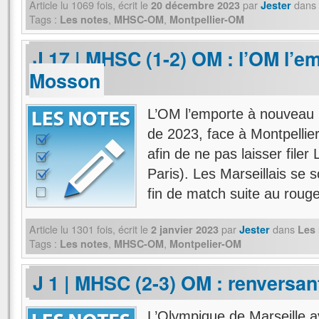
Article lu
1069
fois, écrit
le
par
dans
20 décembre 2023
Jester
Tags :
,
,
Les notes
MHSC-OM
Montpellier-OM
J 17 | MHSC (1-2) OM : l’OM l’em
Mosson
L’OM l’emporte à nouveau 
de 2023, face à Montpellier
afin de ne pas laisser filer
Paris). Les Marseillais se s
fin de match suite au rou
Article lu
1301
fois, écrit
le
par
dans
2 janvier 2023
Jester
Les
Tags :
,
,
Les notes
MHSC-OM
Montpelier-OM
J 1 | MHSC (2-3) OM : renversant
L’Olympique de Marseille 