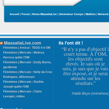
Accueil
|
Forum
|
Notes MassaliaLive
|
Générateur Compo
|
Maillots
|
Network
MassaliaLive.com
Ils l'ont dit !
“Il n'y a pas d'objectif 
Féminines | Amical : TEGG 4-4 OM
court terme. À l’OM,
Féminines | Mercato : Melissa
les objectifs sont
Herrera quitte l’OM
élevés. Je sais où je
Féminines | Mercato : Emily Burns,
suis, je sais que je vais
gardienne
être exposé, et je serai
Féminines | Mercato : Nelly da Cruz
attendu sur les
Rodrigues, défenseure
résultats.”
Féminines | Mercato : Darlina
Joseph quitte l’OM
Féminines | Mercato : Claire
Habib Beye (entraîneur
Lavogez, milieu