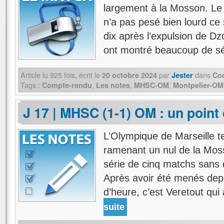
largement à la Mosson. Le
n’a pas pesé bien lourd ce
dix après l’expulsion de Dz
ont montré beaucoup de s
Article lu
925
fois, écrit
le
par
dans
20 octobre 2024
Jester
Co
Tags :
,
,
,
Compte-rendu
Les notes
MHSC-OM
Montpelier-OM
J 17 | MHSC (1-1) OM : un point 
L’Olympique de Marseille t
ramenant un nul de la Moss
série de cinq matchs sans 
Après avoir été menés depu
d’heure, c’est Veretout qu
suite