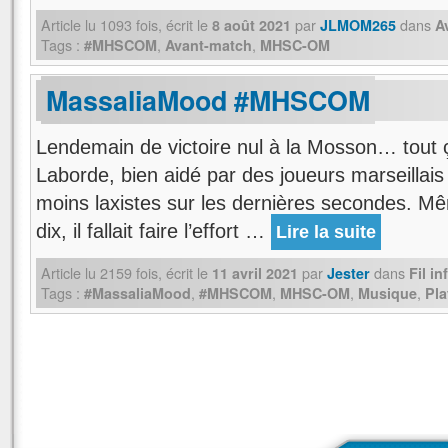
Article lu
1093
fois, écrit
le
par
dans
8 août 2021
JLMOM265
A
Tags :
,
,
#MHSCOM
Avant-match
MHSC-OM
MassaliaMood #MHSCOM
Lendemain de victoire nul à la Mosson… tout ç
Laborde, bien aidé par des joueurs marseillais
moins laxistes sur les dernières secondes. Mêm
dix, il fallait faire l’effort …
Lire la suite
Article lu
2159
fois, écrit
le
par
dans
11 avril 2021
Jester
Fil i
Tags :
,
,
,
,
#MassaliaMood
#MHSCOM
MHSC-OM
Musique
Pla