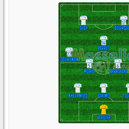
17
Diop
Bourgo
14
Perret
22
Couasnon
5
6
Moryl
Paprzycki
Khezami(c)
Giaimo
T.J
Verdier