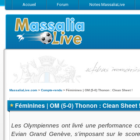
Accueil
Forum
Notes MassaliaLive
Suivez-nous sur Facebook
Suivez-nous sur Twitter
Abonnez-vo
MassaliaLive.com
>
Compte-rendu
>
Féminines | OM (5-0) Thonon : Clean Sheet !
Féminines | OM (5-0) Thonon : Clean Sheet 
Les Olympiennes ont livré une performance c
Evian Grand Genève, s’imposant sur le score