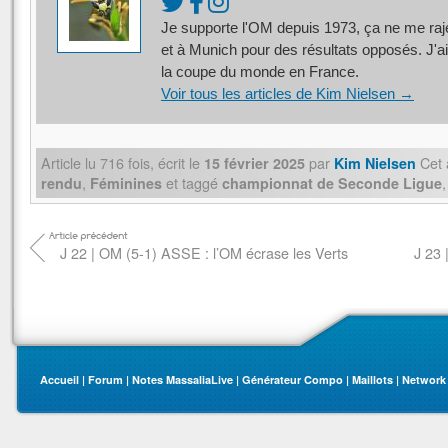
Je supporte l'OM depuis 1973, ça ne me rajeu
et à Munich pour des résultats opposés. J'ai
la coupe du monde en France.
Voir tous les articles de Kim Nielsen
→
Article lu
716
fois, écrit
le
par
Cet 
15 février 2025
Kim Nielsen
,
et taggé
rendu
Féminines
championnat de Seconde Ligue
J 22 | OM (5-1) ASSE : l’OM écrase les Verts
J 23 
Accueil
|
Forum
|
Notes MassaliaLive
|
Générateur Compo
|
Maillots
|
Network