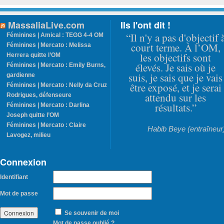
MassaliaLive.com
Ils l'ont dit !
“Il n'y a pas d'objectif 
Féminines | Amical : TEGG 4-4 OM
court terme. À l’OM,
Féminines | Mercato : Melissa
les objectifs sont
Herrera quitte l’OM
élevés. Je sais où je
Féminines | Mercato : Emily Burns,
suis, je sais que je vais
gardienne
être exposé, et je serai
Féminines | Mercato : Nelly da Cruz
attendu sur les
Rodrigues, défenseure
résultats.”
Féminines | Mercato : Darlina
Joseph quitte l’OM
Féminines | Mercato : Claire
Habib Beye (entraîneur
Lavogez, milieu
Connexion
Identifiant
Mot de passe
Se souvenir de moi
Mot de passe oublié ?