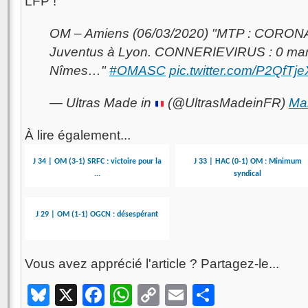
LFP !
OM – Amiens (06/03/2020) "MTP : CORON
Juventus à Lyon. CONNERIEVIRUS : 0 marse
Nîmes…"
#OMASC
pic.twitter.com/P2QfTj
— Ultras Made in
(@UltrasMadeinFR)
Ma
À lire également...
J 34 | OM (3-1) SRFC : victoire pour la
J 33 | HAC (0-1) OM : Minimum
...
syndical
J 29 | OM (1-1) OGCN : désespérant
Vous avez apprécié l'article ? Partagez-le...
Bluesky
X
Facebook
WhatsApp
Copy
Email
Partager