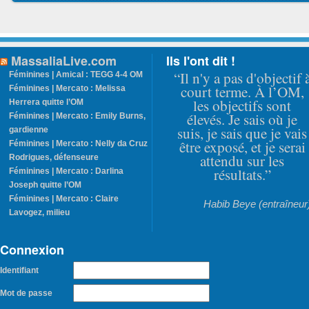
MassaliaLive.com
Ils l'ont dit !
“Il n'y a pas d'objectif 
Féminines | Amical : TEGG 4-4 OM
court terme. À l’OM,
Féminines | Mercato : Melissa
les objectifs sont
Herrera quitte l’OM
élevés. Je sais où je
Féminines | Mercato : Emily Burns,
suis, je sais que je vais
gardienne
être exposé, et je serai
Féminines | Mercato : Nelly da Cruz
attendu sur les
Rodrigues, défenseure
résultats.”
Féminines | Mercato : Darlina
Joseph quitte l’OM
Féminines | Mercato : Claire
Habib Beye (entraîneur
Lavogez, milieu
Connexion
Identifiant
Mot de passe