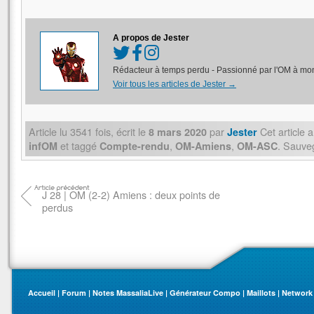
Link
A propos de Jester
Rédacteur à temps perdu - Passionné par l'OM à mon
Voir tous les articles de Jester
→
Article lu
3541
fois, écrit
le
par
Cet article 
8 mars 2020
Jester
et taggé
,
,
. Sauve
infOM
Compte-rendu
OM-Amiens
OM-ASC
J 28 | OM (2-2) Amiens : deux points de
perdus
Accueil
|
Forum
|
Notes MassaliaLive
|
Générateur Compo
|
Maillots
|
Network