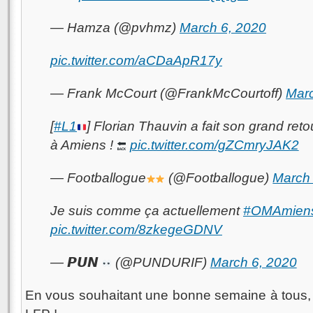
— Hamza (@pvhmz)
March 6, 2020
pic.twitter.com/aCDaApR17y
— Frank McCourt (@FrankMcCourtoff)
Marc
[
#L1
] Florian Thauvin a fait son grand reto
à Amiens !
pic.twitter.com/gZCmryJAK2
— Footballogue
(@Footballogue)
March 
Je suis comme ça actuellement
#OMAmien
pic.twitter.com/8zkegeGDNV
— 𝙋𝙐𝙉
(@PUNDURIF)
March 6, 2020
En vous souhaitant une bonne semaine à tous, 