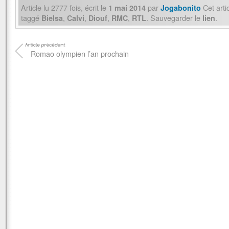
Article lu
2777
fois, écrit
le
par
Cet arti
1 mai 2014
Jogabonito
taggé
,
,
,
,
. Sauvegarder le
.
Bielsa
Calvi
Diouf
RMC
RTL
lien
Romao olympien l’an prochain