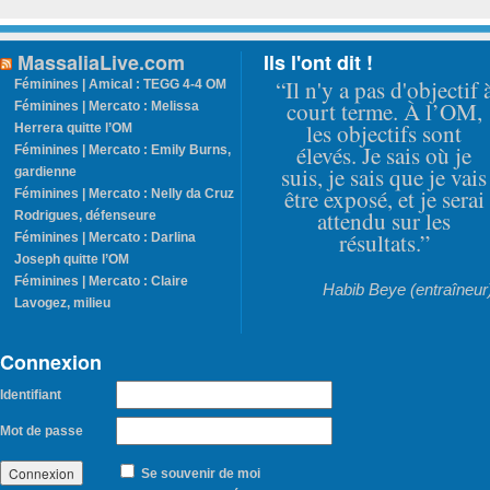
MassaliaLive.com
Ils l'ont dit !
“Il n'y a pas d'objectif 
Féminines | Amical : TEGG 4-4 OM
court terme. À l’OM,
Féminines | Mercato : Melissa
les objectifs sont
Herrera quitte l’OM
élevés. Je sais où je
Féminines | Mercato : Emily Burns,
suis, je sais que je vais
gardienne
être exposé, et je serai
Féminines | Mercato : Nelly da Cruz
attendu sur les
Rodrigues, défenseure
résultats.”
Féminines | Mercato : Darlina
Joseph quitte l’OM
Féminines | Mercato : Claire
Habib Beye (entraîneur
Lavogez, milieu
Connexion
Identifiant
Mot de passe
Se souvenir de moi