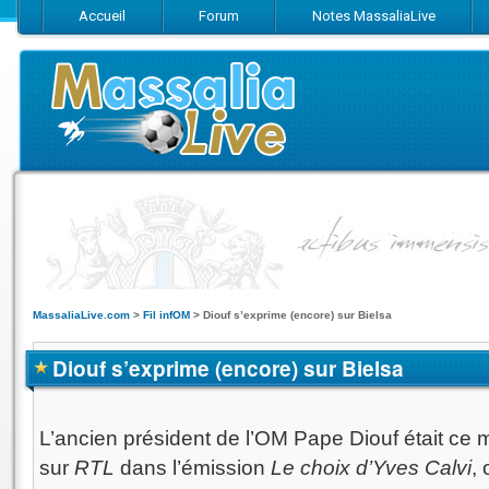
Accueil
Forum
Notes MassaliaLive
Suivez-nous sur Facebook
Suivez-nous sur Twitter
Abonnez-vo
MassaliaLive.com
>
Fil infOM
>
Diouf s’exprime (encore) sur Bielsa
Diouf s’exprime (encore) sur Bielsa
L’ancien président de l’OM Pape Diouf était ce ma
sur
RTL
dans l’émission
Le choix d’Yves Calvi
, 