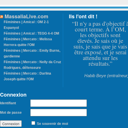
MassaliaLive.com
Ils l'ont dit !
“Il n'y a pas d'objectif 
Féminines | Amical : OM 2-1
court terme. À l’OM,
Espanyol
les objectifs sont
Féminines | Amical : TEGG 4-4 OM
élevés. Je sais où je
Féminines | Mercato : Melissa
suis, je sais que je vais
Herrera quitte l’OM
être exposé, et je serai
Féminines | Mercato : Emily Burns,
attendu sur les
gardienne
résultats.”
Féminines | Mercato : Nelly da Cruz
Rodrigues, défenseure
Féminines | Mercato : Darlina
Habib Beye (entraîneur
Joseph quitte l’OM
Connexion
Identifiant
Mot de passe
Se souvenir de moi