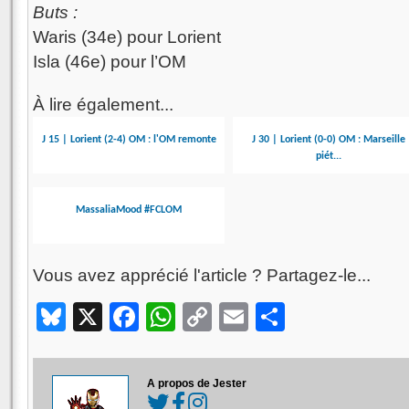
Buts :
Waris (34e) pour Lorient
Isla (46e) pour l’OM
À lire également...
J 15 | Lorient (2-4) OM : l'OM remonte
J 30 | Lorient (0-0) OM : Marseille
piét...
MassaliaMood #FCLOM
Vous avez apprécié l'article ? Partagez-le...
Bluesky
X
Facebook
WhatsApp
Copy
Email
Partager
Link
A propos de Jester