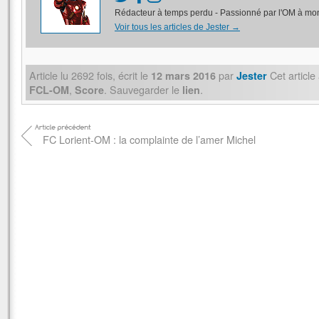
Rédacteur à temps perdu - Passionné par l'OM à mon
Voir tous les articles de Jester
→
Article lu
2692
fois, écrit
le
par
Cet article
12 mars 2016
Jester
,
. Sauvegarder le
.
FCL-OM
Score
lien
FC Lorient-OM : la complainte de l’amer Michel