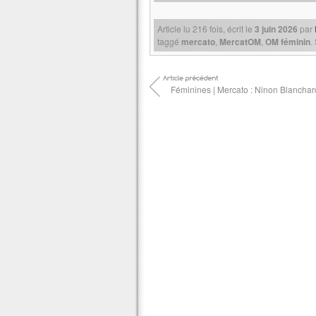
Article lu
216
fois, écrit
le
3 juin 2026
par
taggé
mercato
,
MercatOM
,
OM féminin
.
Féminines | Mercato : Ninon Blanchard