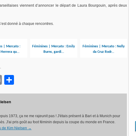
seillaises viennent d’annoncer le départ de Laura Bourgouin, après deux
t s’est donné à chaque rencontres.
s | Mercato :
Féminines | Mercato : Emily
Féminines | Mercato : Nelly
Herrera qu...
Burns, gardi...
da Cruz Rodr...
.
ok
sApp
opy
Email
Partager
nk
ielsen
puis 1973, ça ne me rajeunit pas ! J'étais présent à Bari et à Munich pour
és. J'ai pris goût au foot féminin depuis la coupe du monde en France.
les de Kim Nielsen
→