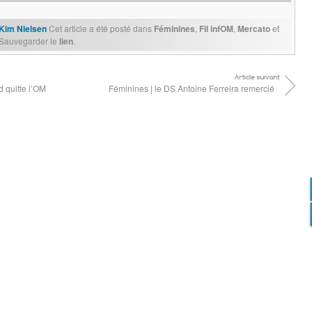
Kim Nielsen
Cet article a été posté dans
Féminines
,
Fil infOM
,
Mercato
et
 Sauvegarder le
lien
.
 quitte l’OM
Féminines | le DS Antoine Ferreira remercié