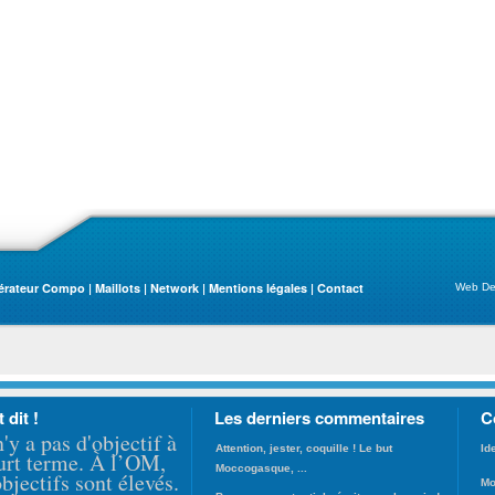
érateur Compo
|
Maillots
|
Network
|
Mentions légales
|
Contact
Web De
t dit !
Les derniers commentaires
C
n'y a pas d'objectif à
Attention, jester, coquille ! Le but
Id
urt terme. À l’OM,
Moccogasque, ...
objectifs sont élevés.
Mo
Bravo pour cet article écrit sans la moindre