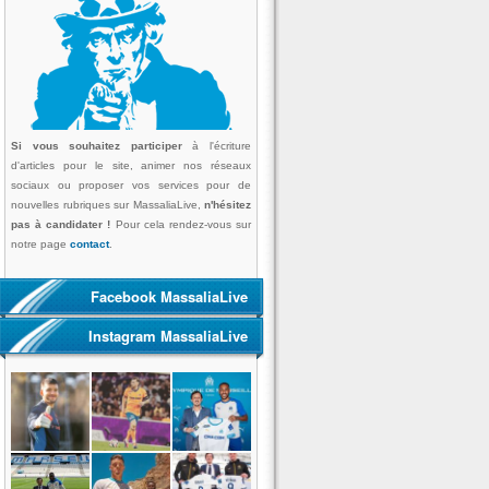
Si vous souhaitez participer
à l'écriture
d'articles pour le site, animer nos réseaux
sociaux ou proposer vos services pour de
nouvelles rubriques sur MassaliaLive,
n'hésitez
pas à candidater !
Pour cela rendez-vous sur
notre page
contact
.
Facebook MassaliaLive
Instagram MassaliaLive