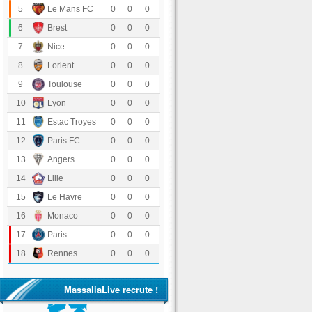
Le Mans FC
5
0
0
0
Stade Brestois 29
6
0
0
0
OGC Nice
7
0
0
0
FC Lorient
8
0
0
0
Toulouse FC
9
0
0
0
Olympique Lyonnais
10
0
0
0
Estac Troyes
11
0
0
0
Paris FC
12
0
0
0
Angers SCO
13
0
0
0
LOSC Lille
14
0
0
0
Havre Athletic Club
15
0
0
0
AS Monaco
16
0
0
0
Paris Saint-Germain
17
0
0
0
Stade Rennais FC
18
0
0
0
MassaliaLive recrute !