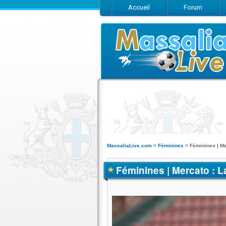
Accueil
Forum
MassaliaLive.com
>
Féminines
>
Féminines | Me
Féminines | Mercato : L