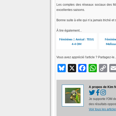
Les comptes des réseaux sociaux des Mar
excellentes saisons.
Bonne suite à elle qui n’a jamais triché e
À lire également...
Féminines | Amical : TEGG
Féminine
4-4 OM
Melissa 
Vous avez apprécié l'article ? Partagez-le..
Bluesky
X
Facebo
What
C
Li
A propos de Kim N
Je supporte l'OM de
des résultats oppos
Voir tous les artic