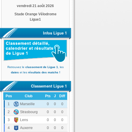
vendredi 21 août 2026
Stade Orange Vélodrome
Ligue1
Infos Ligue 1
Retrouvez le
classement de Ligue 1
, les
dates
et les
résultats des matchs !
Classement Ligue 1
Pos
Club
Pts
J
Diff
Olympique de Marseille
1
0
0
0
RC Strasbourg Alsace
2
0
0
0
RC Lens
3
0
0
0
AJ Auxerre
4
0
0
0