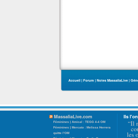
Accueil
|
Forum
|
Notes MassaliaLive
|
Gén
MassaliaLive.com
Ils l'on
“Il 
Féminines | Amical : TEGG 4-4 OM
co
Féminines | Mercato : Melissa Herrera
les 
quitte l’OM