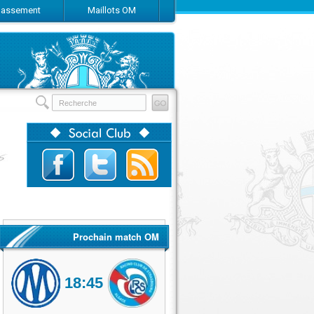
Classement
Maillots OM
Prochain match OM
18:45
Olympique de Marseille
RC Strasbourg Alsace