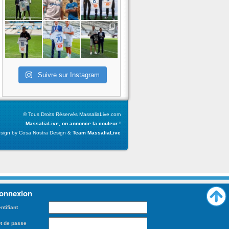
Suivre sur Instagram
© Tous Droits Réservés MassaliaLive.com
MassaliaLive, on annonce la couleur !
sign by Cosa Nostra Design &
Team MassaliaLive
onnexion
entifiant
t de passe