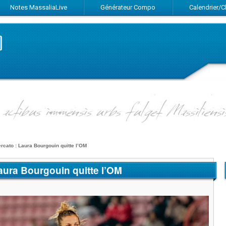
Notes MassaliaLive
Générateur Compo
Calendrier/
Suivez-nous sur Facebook
Suivez-nous sur Twitter
Abonnez-vous au flux RSS
rcato : Laura Bourgouin quitte l’OM
aura Bourgouin quitte l’OM