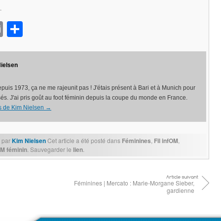
.
ok
sApp
opy
Email
Partager
nk
ielsen
puis 1973, ça ne me rajeunit pas ! J'étais présent à Bari et à Munich pour
és. J'ai pris goût au foot féminin depuis la coupe du monde en France.
les de Kim Nielsen
→
par
Kim Nielsen
Cet article a été posté dans
Féminines
,
Fil infOM
,
M féminin
. Sauvegarder le
lien
.
Féminines | Mercato : Marie-Morgane Sieber,
gardienne