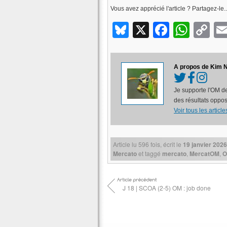
Vous avez apprécié l'article ? Partagez-le..
Bluesky
X
Facebo
What
C
Li
A propos de Kim N
Je supporte l'OM de
des résultats oppos
Voir tous les artic
Article lu
596
fois, écrit
le
19 janvier 2026
Mercato
et taggé
mercato
,
MercatOM
,
O
J 18 | SCOA (2-5) OM : job done