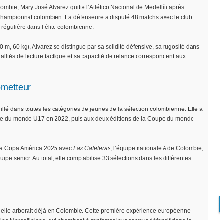
mbie, Mary José Alvarez quitte l’Atlético Nacional de Medellín après
 championnat colombien. La défenseure a disputé 48 matchs avec le club
régulière dans l’élite colombienne.
0 m, 60 kg), Alvarez se distingue par sa solidité défensive, sa rugosité dans
ualités de lecture tactique et sa capacité de relance correspondent aux
ometteur
rillé dans toutes les catégories de jeunes de la sélection colombienne. Elle a
upe du monde U17 en 2022, puis aux deux éditions de la Coupe du monde
de la Copa América 2025 avec
Las Cafeteras
, l’équipe nationale A de Colombie,
ipe senior. Au total, elle comptabilise 33 sélections dans les différentes
u’elle arborait déjà en Colombie. Cette première expérience européenne