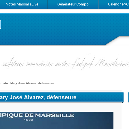
Notes MassaliaLive
Générateur Compo
Calendrier/
Suivez-nous sur Facebook
Suivez-nous sur Twitter
Abonnez-vous au flux RSS
rcato : Mary José Alvarez, défenseure
Mary José Alvarez, défenseure