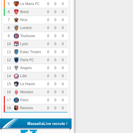
Le Mans FC
5
0
0
0
Stade Brestois 29
6
0
0
0
OGC Nice
7
0
0
0
FC Lorient
8
0
0
0
Toulouse FC
9
0
0
0
Olympique Lyonnais
10
0
0
0
Estac Troyes
11
0
0
0
Paris FC
12
0
0
0
Angers SCO
13
0
0
0
LOSC Lille
14
0
0
0
Havre Athletic Club
15
0
0
0
AS Monaco
16
0
0
0
Paris Saint-Germain
17
0
0
0
Stade Rennais FC
18
0
0
0
MassaliaLive recrute !