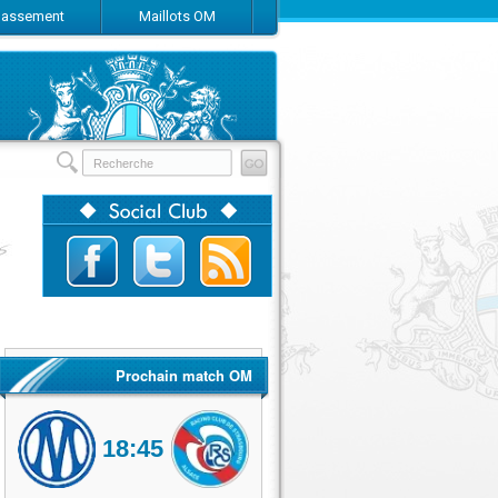
Classement
Maillots OM
Prochain match OM
18:45
Olympique de Marseille
RC Strasbourg Alsace