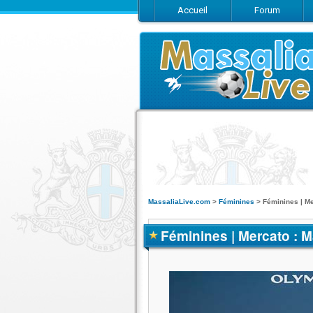
Accueil
Forum
MassaliaLive.com
>
Féminines
>
Féminines | Me
Féminines | Mercato : 