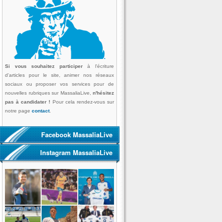
Si vous souhaitez participer
à l'écriture
d'articles pour le site, animer nos réseaux
sociaux ou proposer vos services pour de
nouvelles rubriques sur MassaliaLive,
n'hésitez
pas à candidater !
Pour cela rendez-vous sur
notre page
contact
.
Facebook MassaliaLive
Instagram MassaliaLive