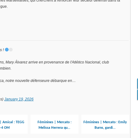
 les Marseillaises, qui cherchent à renforcer leur secteur défensif dans la
igue.
es !
s, Mary Álvarez arrive en provenance de l'Atlético Nacional, club
lombien.
rica, notre nouvelle défenseure débarque en…
es)
January 19, 2026
| Amical : TEGG
Féminines | Mercato :
Féminines | Mercato : Emily
-4 OM
Melissa Herrera qu...
Burns, gardi...