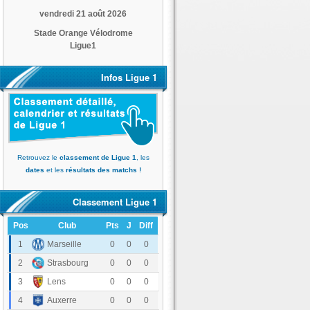
vendredi 21 août 2026
Stade Orange Vélodrome
Ligue1
Infos Ligue 1
Retrouvez le
classement de Ligue 1
, les
dates
et les
résultats des matchs !
Classement Ligue 1
Pos
Club
Pts
J
Diff
Olympique de Marseille
1
0
0
0
RC Strasbourg Alsace
2
0
0
0
RC Lens
3
0
0
0
AJ Auxerre
4
0
0
0