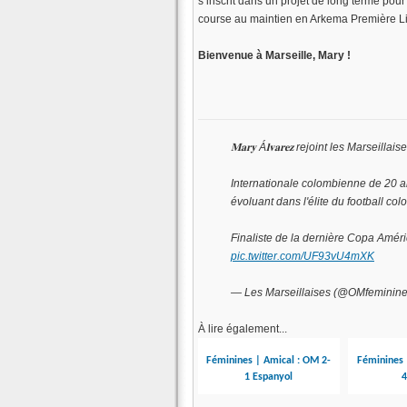
s’inscrit dans un projet de long terme pour
course au maintien en Arkema Première L
Bienvenue à Marseille, Mary !
𝐌𝐚𝐫𝐲 Á𝐥𝐯𝐚𝐫𝐞𝐳 rejoint les Marseillais
Internationale colombienne de 20 an
évoluant dans l'élite du football co
Finaliste de la dernière Copa Amé
pic.twitter.com/UF93vU4mXK
— Les Marseillaises (@OMfeminin
À lire également...
Féminines | Amical : OM 2-
Féminines 
1 Espanyol
4