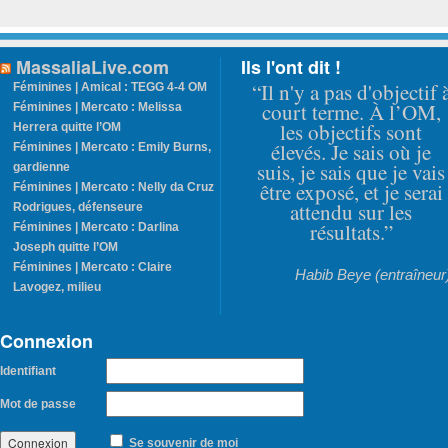
MassaliaLive.com
Ils l'ont dit !
“Il n'y a pas d'objectif 
Féminines | Amical : TEGG 4-4 OM
court terme. À l’OM,
Féminines | Mercato : Melissa
les objectifs sont
Herrera quitte l’OM
élevés. Je sais où je
Féminines | Mercato : Emily Burns,
suis, je sais que je vais
gardienne
être exposé, et je serai
Féminines | Mercato : Nelly da Cruz
attendu sur les
Rodrigues, défenseure
résultats.”
Féminines | Mercato : Darlina
Joseph quitte l’OM
Féminines | Mercato : Claire
Habib Beye (entraîneur
Lavogez, milieu
Connexion
Identifiant
Mot de passe
Se souvenir de moi