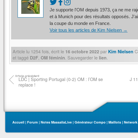
Je supporte l'OM depuis 1973, ça ne me rajeu
et à Munich pour des résultats opposés. J'ai
la coupe du monde en France.
Voir tous les articles de Kim Nielsen
→
Article lu
1254
fois, écrit
le
par
Ce
16 octobre 2022
Kim Nielsen
et taggé
,
. Sauvegarder le
.
D2F
OM féminin
lien
LDC | Sporting Portugal (0-2) OM : l’OM se
J 11
replace !
Accueil
|
Forum
|
Notes MassaliaLive
|
Générateur Compo
|
Maillots
|
Network