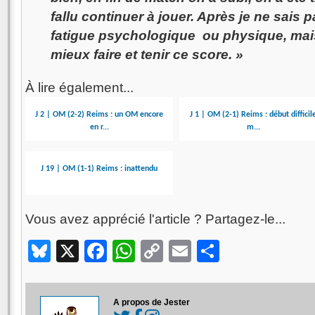
fallu continuer à jouer. Après je ne sais p
fatigue psychologique ou physique, mais
mieux faire et tenir ce score. »
À lire également...
J 2 | OM (2-2) Reims : un OM encore
J 1 | OM (2-1) Reims : début difficil
en r...
m...
J 19 | OM (1-1) Reims : inattendu
Vous avez apprécié l'article ? Partagez-le...
Bluesky
X
Facebook
WhatsApp
Copy
Email
Partager
Link
A propos de Jester