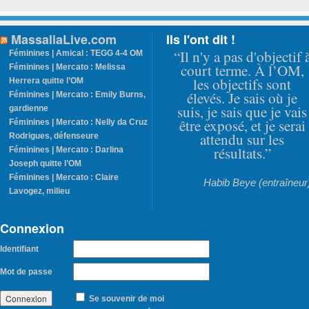
MassaliaLive.com
Ils l'ont dit !
“Il n'y a pas d'objectif 
Féminines | Amical : TEGG 4-4 OM
court terme. À l’OM,
Féminines | Mercato : Melissa
les objectifs sont
Herrera quitte l’OM
élevés. Je sais où je
Féminines | Mercato : Emily Burns,
suis, je sais que je vais
gardienne
être exposé, et je serai
Féminines | Mercato : Nelly da Cruz
attendu sur les
Rodrigues, défenseure
résultats.”
Féminines | Mercato : Darlina
Joseph quitte l’OM
Féminines | Mercato : Claire
Habib Beye (entraîneur
Lavogez, milieu
Connexion
Identifiant
Mot de passe
Se souvenir de moi