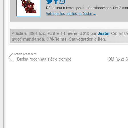
Rédacteur à temps perdu - Passionné par l'OM à mon
Voir tous les articles de Jester
→
Article lu
3061
fois, écrit
le
par
Cet artic
14 février 2015
Jester
taggé
,
. Sauvegarder le
.
mandanda
OM-Reims
lien
Bielsa reconnait s’être trompé
OM (2-2) S