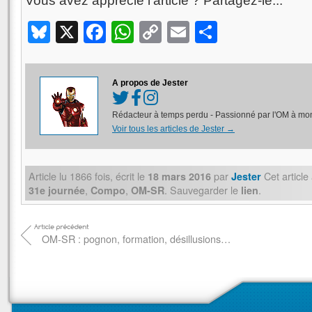
Vous avez apprécié l'article ? Partagez-le...
Bluesky
X
Facebook
WhatsApp
Copy
Email
Partager
Link
A propos de Jester
Rédacteur à temps perdu - Passionné par l'OM à mon
Voir tous les articles de Jester
→
Article lu
1866
fois, écrit
le
par
Cet article
18 mars 2016
Jester
,
,
. Sauvegarder le
.
31e journée
Compo
OM-SR
lien
OM-SR : pognon, formation, désillusions…