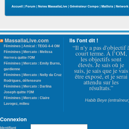
Accueil
|
Forum
|
Notes MassaliaLive
|
Générateur Compo
|
Maillots
|
Network
MassaliaLive.com
Ils l'ont dit !
“Il n'y a pas d'objectif 
Féminines | Amical : TEGG 4-4 OM
court terme. À l’OM,
Féminines | Mercato : Melissa
les objectifs sont
Herrera quitte l’OM
élevés. Je sais où je
Féminines | Mercato : Emily Burns,
suis, je sais que je vais
gardienne
être exposé, et je serai
Féminines | Mercato : Nelly da Cruz
attendu sur les
Rodrigues, défenseure
résultats.”
Féminines | Mercato : Darlina
Joseph quitte l’OM
Féminines | Mercato : Claire
Habib Beye (entraîneur
Lavogez, milieu
Connexion
Identifiant