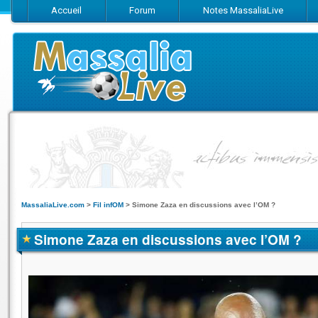
Accueil
Forum
Notes MassaliaLive
Suivez-nous sur Facebook
Suivez-nous sur Twitter
Abonnez-vo
MassaliaLive.com
>
Fil infOM
>
Simone Zaza en discussions avec l’OM ?
Simone Zaza en discussions avec l’OM ?