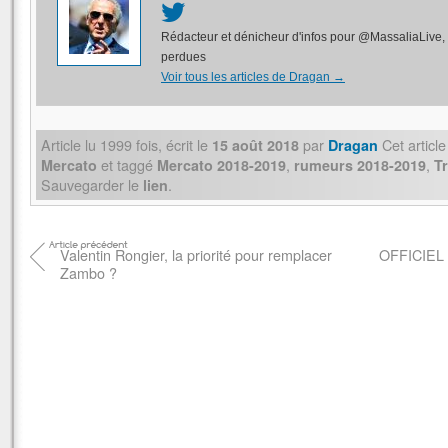
Rédacteur et dénicheur d'infos pour @MassaliaLive, 
perdues
Voir tous les articles de Dragan
→
Article lu
1999
fois, écrit
le
par
Cet articl
15 août 2018
Dragan
et taggé
,
,
Mercato
Mercato 2018-2019
rumeurs 2018-2019
T
Sauvegarder le
.
lien
Valentin Rongier, la priorité pour remplacer
OFFICIEL :
Zambo ?