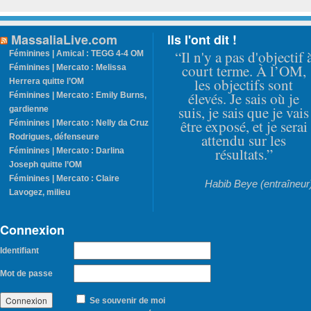
MassaliaLive.com
Ils l'ont dit !
“Il n'y a pas d'objectif 
Féminines | Amical : TEGG 4-4 OM
court terme. À l’OM,
Féminines | Mercato : Melissa
les objectifs sont
Herrera quitte l’OM
élevés. Je sais où je
Féminines | Mercato : Emily Burns,
suis, je sais que je vais
gardienne
être exposé, et je serai
Féminines | Mercato : Nelly da Cruz
attendu sur les
Rodrigues, défenseure
résultats.”
Féminines | Mercato : Darlina
Joseph quitte l’OM
Féminines | Mercato : Claire
Habib Beye (entraîneur
Lavogez, milieu
Connexion
Identifiant
Mot de passe
Se souvenir de moi