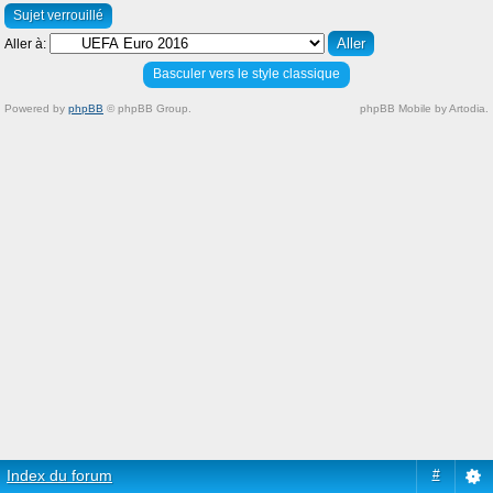
Sujet verrouillé
Aller à:
Basculer vers le style classique
Powered by
phpBB
© phpBB Group.
phpBB Mobile by Artodia.
Index du forum
#