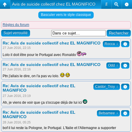
Avis de suicide collectif chez EL MAGNIFICO
#
Basculer vers le style classique
Règles du forum
Sujet verrouillé
Re: Avis de suicide collectif chez EL MAGNIFICO
↓
Rocca
27 Juin 2016, 22:15
Lolo il doit être pour le Portugal avec Ronaldo
Re: Avis de suicide collectif chez EL MAGNIFICO
↓
Odd
27 Juin 2016, 22:16
Ptn j'allais le dire, on l'a pas vu lolo.
Re: Avis de suicide collectif chez EL
↓
Castor_Troy
MAGNIFICO
27 Juin 2016, 23:19
Ah, je viens de voir que ça s'occupe déjà de lui ici
Re: Avis de suicide collectif chez EL
↓
Betsamee
MAGNIFICO
28 Juin 2016, 05:25
bof il lui reste la Pologne, le Portugal. L'Italie et l'Allemagne a supporter