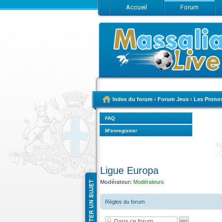
Accueil
Forum
Index du forum
‹
Forum Jeux
‹
Les Pronos
FAQ
M’enregistrer
Ligue Europa
Modérateur:
Modérateurs
Règles du forum