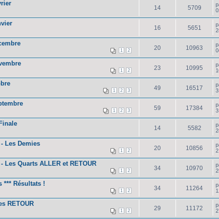
rier
p
14
5709
0
vier
p
16
5651
2
écembre
p
20
10963
0
1
2
ovembre
p
23
10995
1
1
2
obre
p
49
16517
3
1
2
3
eptembre
p
59
17384
3
1
2
3
Finale
p
14
5582
2
- Les Demies
p
20
10856
2
1
2
 - Les Quarts ALLER et RETOUR
p
34
10970
2
1
2
*** Résultats !
p
34
11264
1
1
2
èmes RETOUR
p
29
11172
2
1
2