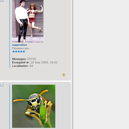
superolive
Floodeur pro
Messages:
25716
Enregistré le:
18 Sep 2003, 10:41
Localisation:
94