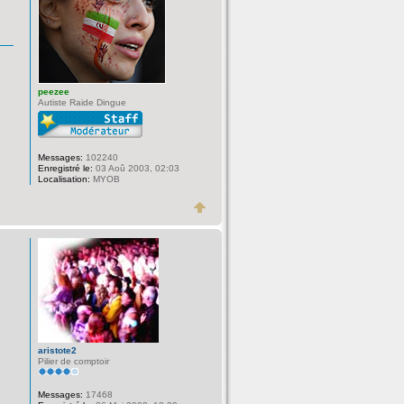
peezee
Autiste Raide Dingue
Messages:
102240
Enregistré le:
03 Aoû 2003, 02:03
Localisation:
MYOB
aristote2
Pilier de comptoir
Messages:
17468