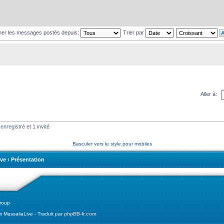
cher les messages postés depuis:
Trier par
Aller à:
enregistré et 1 invité
Basculer vers le style pour mobiles
ve
‹
Présentation
roup
MassaliaLive - Traduit par
phpBB-fr.com