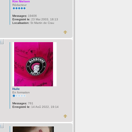
Kim Nielsen
Rédacteur
Messages:
19406
Enregistré le:
23 Mai 2003, 18:13
Localisation:
St Martin de Crau
Huile
En formation
Messages:
761
Enregistré le:
14 Aoû 2022, 19:14