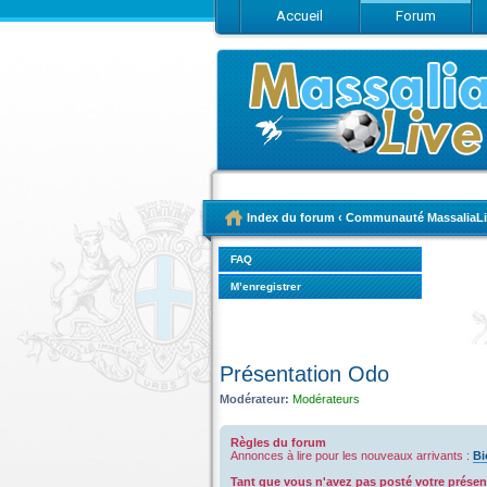
Accueil
Forum
Index du forum
‹
Communauté MassaliaLi
FAQ
M’enregistrer
Présentation Odo
Modérateur:
Modérateurs
Règles du forum
Annonces à lire pour les nouveaux arrivants :
Bi
Tant que vous n'avez pas posté votre présent