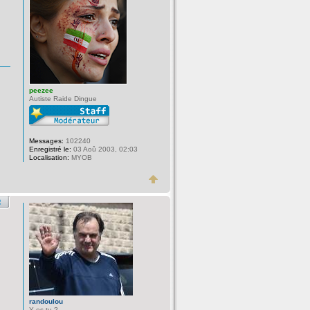
peezee
Autiste Raide Dingue
Messages:
102240
Enregistré le:
03 Aoû 2003, 02:03
Localisation:
MYOB
randoulou
Y es-tu ?