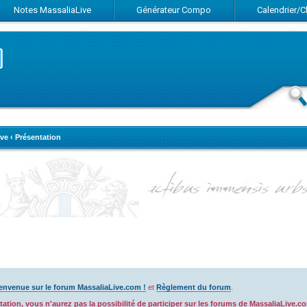
Notes MassaliaLive
Générateur Compo
Calendrier/
ve
‹
Présentation
envenue sur le forum MassaliaLive.com !
et
Règlement du forum
.
ation, vous n'aurez pas la possibilité de participer sur les forums de MassaliaLive.c