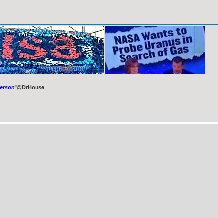
person
"@
DrHouse