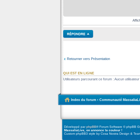
Affi
Retourner vers Présentation
QUI EST EN LIGNE
Utilisateurs parcourant ce forum : Aucun utilisateur 
Index du forum
‹
Communauté MassaliaLi
Développé par
phpBB
® Forum Software © phpBB G
MassaliaLive, on annonce la couleur !
Custom phpBB3 style by Cosa Nostra Design & Team 