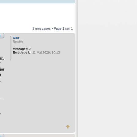
9 messages • Page
1
sur
1
Odo
Newbie
Messages:
2
Enregistré le:
11 Mai 2026, 10:13
uc,
'
ier
i
.
..
e