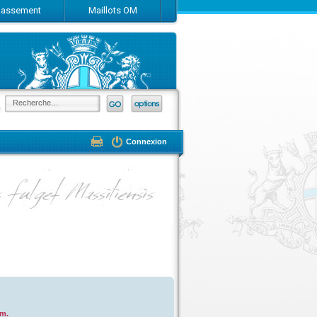
Classement
Maillots OM
Connexion
om.