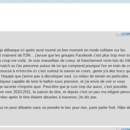
 je débarque ici après avoir tourné un bon moment en mode solitaire sur les
 vraiment de l'OM... j'avoue que les groupes Facebook c'est plus trop mon tr
 coup me voilà. Je suis marseillais de coeur, et franchement vivre loin du Vél
match ou t'as personne autour de toi qui comprend pourquoi t'es en train de cr
ussé à m'inscrire ici c'est surtout la saison en cours, genre y'a des trucs qu
quipe que j'arrive pas à décortiquer seul. Le milieu de terrain en particulier..
ayeur capable de tenir le ballon sous pression, et j'ai envie de voir si vous
raconte n'importe quoi. Peut-être que je suis trop dur aussi, c'est possible.
 vers 2010-2011, la saison du titre, et depuis c'est un peu ma religion perso.
nées après le titre étaient abusées à traverser, j'te dis pas.
qui on peut débattre sans se prendre le bec pour rien, juste parler foot. Hâte d