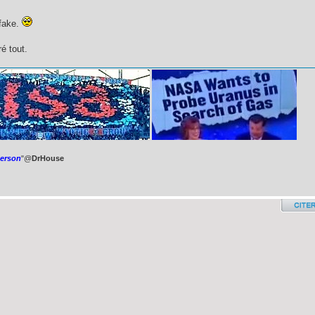
fake.
é tout.
person
"@
DrHouse