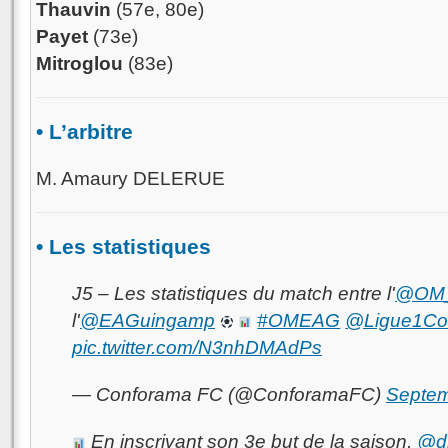
Thauvin
(57e, 80e)
Payet
(73e)
Mitroglou
(83e)
• L’arbitre
M. Amaury DELERUE
• Les statistiques
J5 – Les statistiques du match entre l'
@OM_o
l'
@EAGuingamp
#OMEAG
@Ligue1Co
pic.twitter.com/N3nhDMAdPs
— Conforama FC (@ConforamaFC)
Septem
En inscrivant son 3e but de la saison,
@d