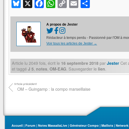
Bluesky
X
Facebook
WhatsApp
Copy
Email
Partager
Link
A propos de Jester
Rédacteur à temps perdu - Passionné par l'OM à mon
Voir tous les articles de Jester
→
Article lu
2049
fois, écrit
le
par
Cet a
16 septembre 2018
Jester
et taggé
,
,
. Sauvegarder le
.
J 5
notes
OM-EAG
lien
OM – Guingamp : la compo marseillaise
Accueil
|
Forum
|
Notes MassaliaLive
|
Générateur Compo
|
Maillots
|
Network