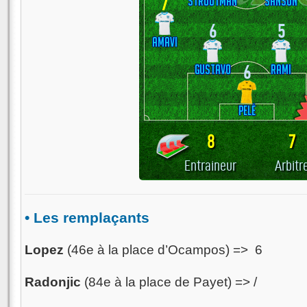
7
Strootman
Sanson
6
5
Amavi
Gustavo
6
Rami
Pelé
8
7
Entraineur
Arbitr
• Les remplaçants
Lopez
(46e à la place d’Ocampos) => 6
Radonjic
(84e à la place de Payet) => /