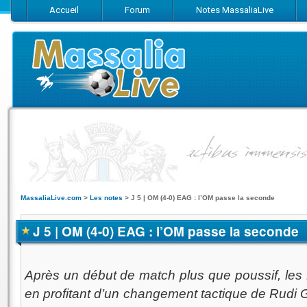
Accueil
Forum
Notes MassaliaLive
Suivez-nous sur Facebook
Suivez-nous sur Twitter
Abonnez-vo
MassaliaLive.com
>
Les notes
>
J 5 | OM (4-0) EAG : l’OM passe la seconde
J 5 | OM (4-0) EAG : l’OM passe la seconde
Après un début de match plus que poussif, les M
en profitant d’un changement tactique de Rudi G