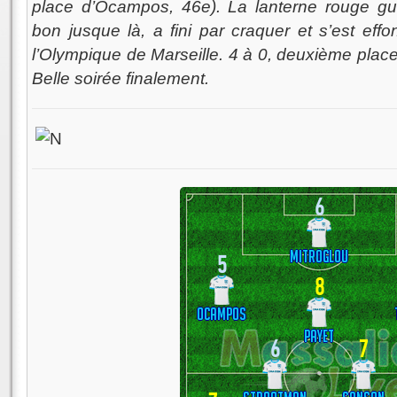
place d’Ocampos, 46e). La lanterne rouge gu
bon jusque là, a fini par craquer et s’est ef
l’Olympique de Marseille. 4 à 0, deuxième plac
Belle soirée finalement.
6
Mitroglou
5
8
Ocampos
Payet
6
7