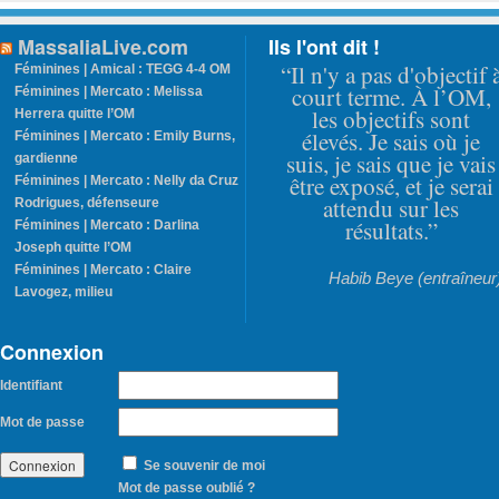
MassaliaLive.com
Ils l'ont dit !
“Il n'y a pas d'objectif 
Féminines | Amical : TEGG 4-4 OM
court terme. À l’OM,
Féminines | Mercato : Melissa
les objectifs sont
Herrera quitte l’OM
élevés. Je sais où je
Féminines | Mercato : Emily Burns,
suis, je sais que je vais
gardienne
être exposé, et je serai
Féminines | Mercato : Nelly da Cruz
attendu sur les
Rodrigues, défenseure
résultats.”
Féminines | Mercato : Darlina
Joseph quitte l’OM
Féminines | Mercato : Claire
Habib Beye (entraîneur
Lavogez, milieu
Connexion
Identifiant
Mot de passe
Se souvenir de moi
Mot de passe oublié ?