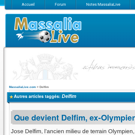
Accueil
Forum
Notes MassaliaLive
Suivez-nous sur Facebook
Suivez-nous sur Twitter
Abonnez-vo
MassaliaLive.com
>
Delfim
Autres articles taggés:
Delfim
Que devient Delfim, ex-Olympie
Jose Delfim, l’ancien milieu de terrain Olympien