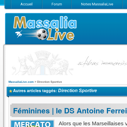
Accueil
Forum
Notes MassaliaLive
Suivez-nous sur Facebook
Suivez-nous sur Twitter
Abonnez-vo
MassaliaLive.com
>
Direction Sportive
Autres articles taggés:
Direction Sportive
Féminines | le DS Antoine Ferre
Alors que les Marseillaises 