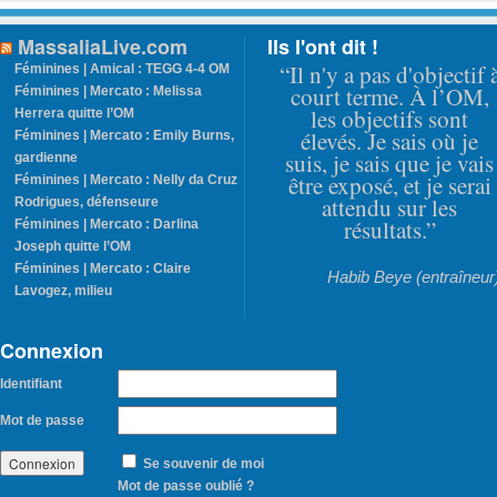
MassaliaLive.com
Ils l'ont dit !
“Il n'y a pas d'objectif 
Féminines | Amical : TEGG 4-4 OM
court terme. À l’OM,
Féminines | Mercato : Melissa
les objectifs sont
Herrera quitte l’OM
élevés. Je sais où je
Féminines | Mercato : Emily Burns,
suis, je sais que je vais
gardienne
être exposé, et je serai
Féminines | Mercato : Nelly da Cruz
attendu sur les
Rodrigues, défenseure
résultats.”
Féminines | Mercato : Darlina
Joseph quitte l’OM
Féminines | Mercato : Claire
Habib Beye (entraîneur
Lavogez, milieu
Connexion
Identifiant
Mot de passe
Se souvenir de moi
Mot de passe oublié ?