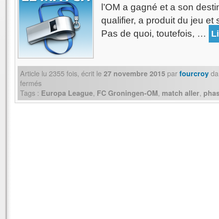
l’OM a gagné et a son desti
qualifier, a produit du jeu e
Pas de quoi, toutefois, …
Li
Article lu
2355
fois, écrit
le
par
da
27 novembre 2015
fourcroy
fermés
Tags :
,
,
,
Europa League
FC Groningen-OM
match aller
phas