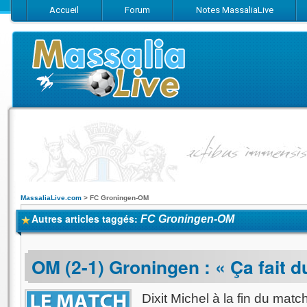
Accueil
Forum
Notes MassaliaLive
Suivez-nous sur Facebook
Suivez-nous sur Twitter
Abonnez-vo
MassaliaLive.com
>
FC Groningen-OM
Autres articles taggés:
FC Groningen-OM
OM (2-1) Groningen : « Ça fait d
Dixit Michel à la fin du match