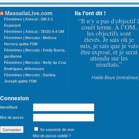
MassaliaLive.com
Ils l'ont dit !
“Il n'y a pas d'objectif 
Féminines | Amical : OM 2-1
court terme. À l’OM,
Espanyol
les objectifs sont
Féminines | Amical : TEGG 4-4 OM
élevés. Je sais où je
Féminines | Mercato : Melissa
suis, je sais que je vais
Herrera quitte l’OM
être exposé, et je serai
Féminines | Mercato : Emily Burns,
attendu sur les
gardienne
résultats.”
Féminines | Mercato : Nelly da Cruz
Rodrigues, défenseure
Féminines | Mercato : Darlina
Habib Beye (entraîneur
Joseph quitte l’OM
Connexion
Identifiant
Mot de passe
Se souvenir de moi
Mot de passe oublié ?