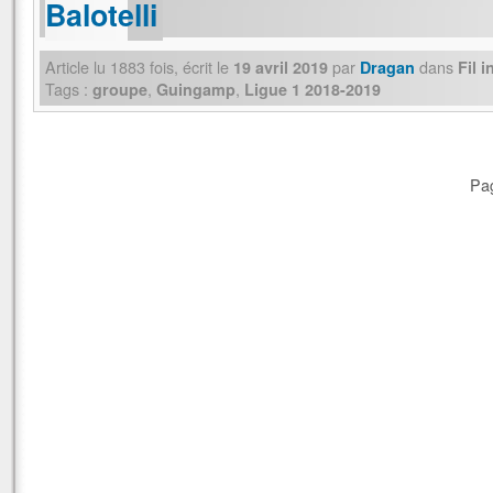
Balotelli
Article lu
1883
fois, écrit
le
par
dans
19 avril 2019
Dragan
Fil 
Tags :
,
,
groupe
Guingamp
Ligue 1 2018-2019
Pag