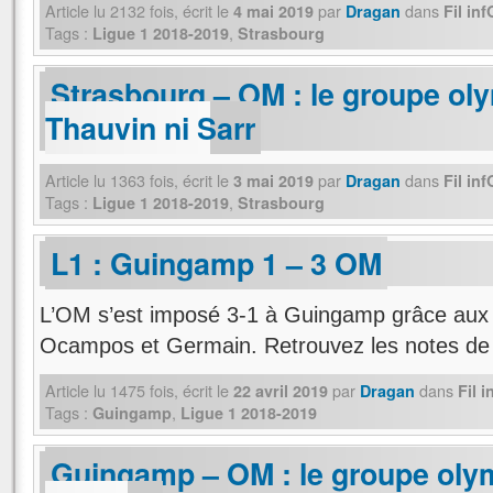
Article lu
2132
fois, écrit
le
par
dans
4 mai 2019
Dragan
Fil in
Tags :
,
Ligue 1 2018-2019
Strasbourg
Strasbourg – OM : le groupe ol
Thauvin ni Sarr
Article lu
1363
fois, écrit
le
par
dans
3 mai 2019
Dragan
Fil in
Tags :
,
Ligue 1 2018-2019
Strasbourg
L1 : Guingamp 1 – 3 OM
L’OM s’est imposé 3-1 à Guingamp grâce aux
Ocampos et Germain. Retrouvez les notes de M
Article lu
1475
fois, écrit
le
par
dans
22 avril 2019
Dragan
Fil 
Tags :
,
Guingamp
Ligue 1 2018-2019
Guingamp – OM : le groupe olym