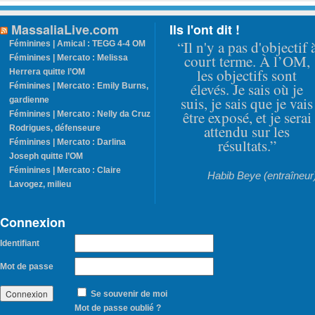
MassaliaLive.com
Ils l'ont dit !
“Il n'y a pas d'objectif 
Féminines | Amical : TEGG 4-4 OM
court terme. À l’OM,
Féminines | Mercato : Melissa
les objectifs sont
Herrera quitte l’OM
élevés. Je sais où je
Féminines | Mercato : Emily Burns,
suis, je sais que je vais
gardienne
être exposé, et je serai
Féminines | Mercato : Nelly da Cruz
attendu sur les
Rodrigues, défenseure
résultats.”
Féminines | Mercato : Darlina
Joseph quitte l’OM
Féminines | Mercato : Claire
Habib Beye (entraîneur
Lavogez, milieu
Connexion
Identifiant
Mot de passe
Se souvenir de moi
Mot de passe oublié ?