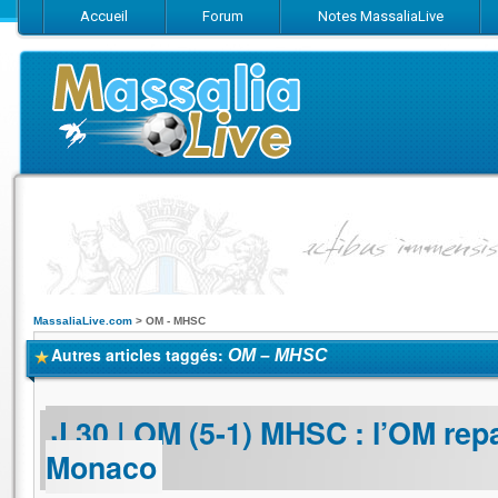
Accueil
Forum
Notes MassaliaLive
Suivez-nous sur Facebook
Suivez-nous sur Twitter
Abonnez-vo
MassaliaLive.com
>
OM - MHSC
Autres articles taggés:
OM – MHSC
J 30 | OM (5-1) MHSC : l’OM re
Monaco