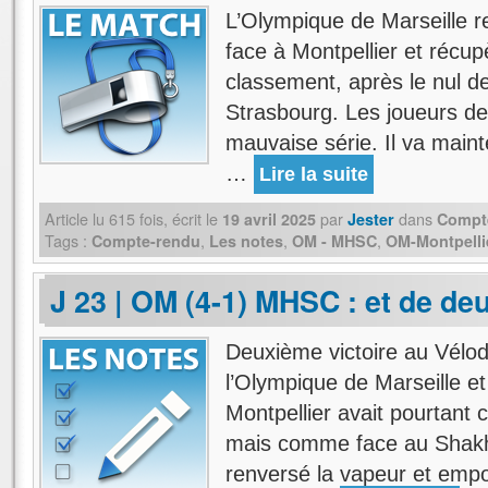
L’Olympique de Marseille re
face à Montpellier et récu
classement, après le nul 
Strasbourg. Les joueurs de 
mauvaise série. Il va mainte
…
Lire la suite
Article lu
615
fois, écrit
le
par
dans
19 avril 2025
Jester
Compt
Tags :
,
,
,
Compte-rendu
Les notes
OM - MHSC
OM-Montpelli
J 23 | OM (4-1) MHSC : et de deu
Deuxième victoire au Vélo
l’Olympique de Marseille e
Montpellier avait pourtant cu
mais comme face au Shakhta
renversé la vapeur et empo