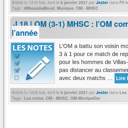
Article lu
1316
fois, écrit
le
par
dans
8 janvier 2021
Jester
Fil 
Tags :
,
,
#MassaliaMood
Musique
OM - MHSC
J 18 | OM (3-1) MHSC : l’OM c
l’année
L’OM a battu son voisin mon
3 à 1 pour ce match de rep
pour les hommes de Villas-
pas distancer au classement
avec deux matchs …
Lire 
Article lu
1208
fois, écrit
le
par
dans
6 janvier 2021
Jester
Les
Tags :
,
,
Les notes
OM - MHSC
OM-Montpellier