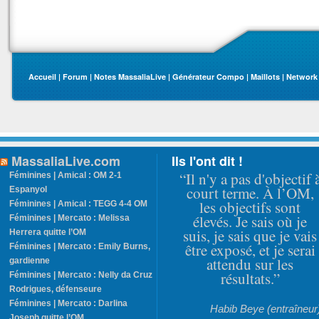
Accueil
|
Forum
|
Notes MassaliaLive
|
Générateur Compo
|
Maillots
|
Network
MassaliaLive.com
Ils l'ont dit !
“Il n'y a pas d'objectif 
Féminines | Amical : OM 2-1
court terme. À l’OM,
Espanyol
les objectifs sont
Féminines | Amical : TEGG 4-4 OM
élevés. Je sais où je
Féminines | Mercato : Melissa
suis, je sais que je vais
Herrera quitte l’OM
être exposé, et je serai
Féminines | Mercato : Emily Burns,
attendu sur les
gardienne
résultats.”
Féminines | Mercato : Nelly da Cruz
Rodrigues, défenseure
Féminines | Mercato : Darlina
Habib Beye (entraîneur
Joseph quitte l’OM