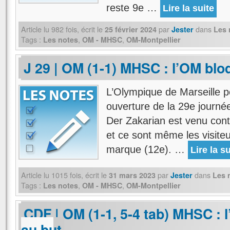
reste 9e …
Lire la suite
Article lu
982
fois, écrit
le
par
dans
25 février 2024
Jester
Les 
Tags :
,
,
Les notes
OM - MHSC
OM-Montpellier
J 29 | OM (1-1) MHSC : l’OM blo
L’Olympique de Marseille p
ouverture de la 29e journ
Der Zakarian est venu cont
et ce sont même les visiteu
marque (12e). …
Lire la su
Article lu
1015
fois, écrit
le
par
dans
31 mars 2023
Jester
Les 
Tags :
,
,
Les notes
OM - MHSC
OM-Montpellier
CDF | OM (1-1, 5-4 tab) MHSC : 
au but