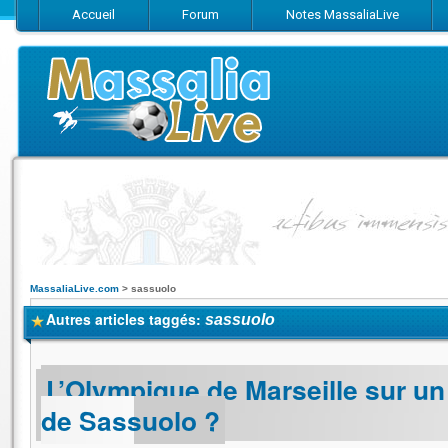
Accueil
Forum
Notes MassaliaLive
Suivez-nous sur Facebook
Suivez-nous sur Twitter
Abonnez-vo
MassaliaLive.com
>
sassuolo
Autres articles taggés:
sassuolo
L’Olympique de Marseille sur un
de Sassuolo ?