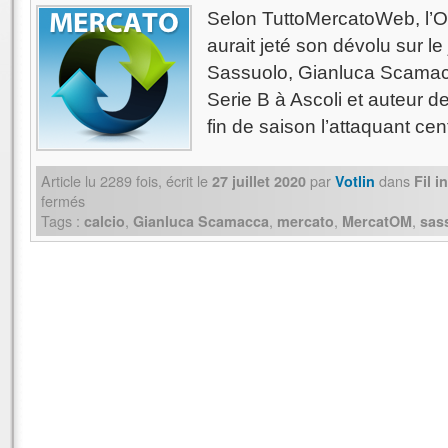
Selon TuttoMercatoWeb, l’O
aurait jeté son dévolu sur l
Sassuolo, Gianluca Scamacc
Serie B à Ascoli et auteur d
fin de saison l’attaquant ce
Article lu
2289
fois, écrit
le
par
dans
27 juillet 2020
Votlin
Fil 
fermés
Tags :
,
,
,
,
calcio
Gianluca Scamacca
mercato
MercatOM
sas