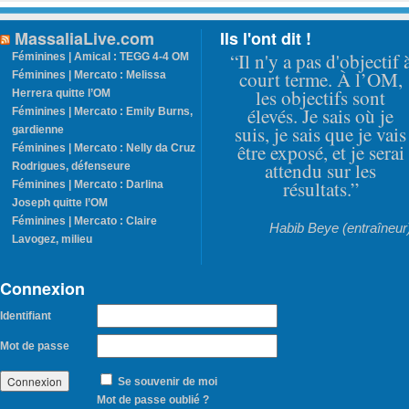
MassaliaLive.com
Ils l'ont dit !
“Il n'y a pas d'objectif 
Féminines | Amical : TEGG 4-4 OM
court terme. À l’OM,
Féminines | Mercato : Melissa
les objectifs sont
Herrera quitte l’OM
élevés. Je sais où je
Féminines | Mercato : Emily Burns,
suis, je sais que je vais
gardienne
être exposé, et je serai
Féminines | Mercato : Nelly da Cruz
attendu sur les
Rodrigues, défenseure
résultats.”
Féminines | Mercato : Darlina
Joseph quitte l’OM
Féminines | Mercato : Claire
Habib Beye (entraîneur
Lavogez, milieu
Connexion
Identifiant
Mot de passe
Se souvenir de moi
Mot de passe oublié ?