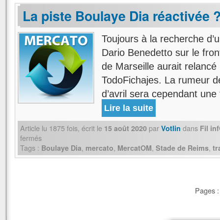
La piste Boulaye Dia réactivée 
Toujours à la recherche d’u
Dario Benedetto sur le fron
de Marseille aurait relancé
TodoFichajes. La rumeur d
d’avril sera cependant une
Lire la suite
Article lu
1875
fois, écrit
le
par
dans
15 août 2020
Votlin
Fil i
fermés
Tags :
,
,
,
,
Boulaye Dia
mercato
MercatOM
Stade de Reims
tr
Pages :