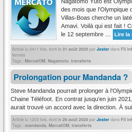
Nagatomo Yūto est Olympien
des mois que l’Olympique 
Villas-Boas cherche un lat
Amavi. Voilà qui est fait !
le 12 septembre …
Lire la
Article lu
2411
fois, écrit
le
par
dans
31 août 2020
Jester
Fil i
fermés
Tags :
,
,
MercatOM
Nagamoto
transferts
Prolongation pour Mandanda ?
Steve Mandanda pourrait prolonger à l’Olympiq
Chaine Téléfoot. En contrat jusqu’en juin 2021
aurait trouvé un accord avec la direction. À sui
Article lu
1203
fois, écrit
le
par
dans
26 août 2020
Jester
Fil i
Tags :
,
,
mandanda
MercatOM
transferts