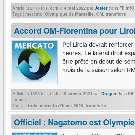
Article lu
2418
fois, écrit
le
par
dans
4 mai 2022
Jester
Fil inf
Tags :
,
,
,
mercato
Olympique de Marseille
OM
transferts
Accord OM-Fiorentina pour Liro
Pol Lirola devrait renforce
heures. Le latéral droit esp
être prêté en début de sem
mois de la saison selon R
Article lu
1308
fois, écrit
le
par
dans
9 janvier 2021
Dragan
Fil
fermés
Tags :
,
,
Lirola
mercato d'hiver 2020
transferts
Officiel : Nagatomo est Olympie