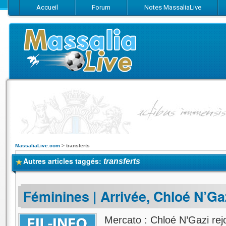
Accueil
Forum
Notes MassaliaLive
Suivez-nous sur Facebook
Suivez-nous sur Twitter
Abonnez-vo
MassaliaLive.com
>
transferts
Autres articles taggés:
transferts
Féminines | Arrivée, Chloé N’Ga
Mercato : Chloé N’Gazi rej