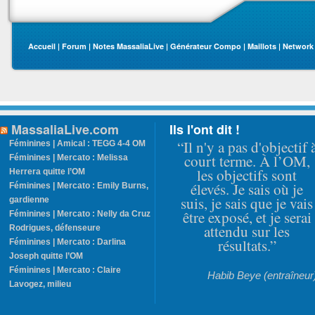
Accueil
|
Forum
|
Notes MassaliaLive
|
Générateur Compo
|
Maillots
|
Network
MassaliaLive.com
Ils l'ont dit !
“Il n'y a pas d'objectif 
Féminines | Amical : TEGG 4-4 OM
court terme. À l’OM,
Féminines | Mercato : Melissa
les objectifs sont
Herrera quitte l’OM
élevés. Je sais où je
Féminines | Mercato : Emily Burns,
suis, je sais que je vais
gardienne
être exposé, et je serai
Féminines | Mercato : Nelly da Cruz
attendu sur les
Rodrigues, défenseure
résultats.”
Féminines | Mercato : Darlina
Joseph quitte l’OM
Féminines | Mercato : Claire
Habib Beye (entraîneur
Lavogez, milieu