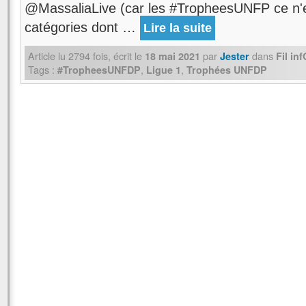
@MassaliaLive (car les #TropheesUNFP ce n'e
catégories dont …
Lire la suite
Article lu
2794
fois, écrit
le
par
dans
18 mai 2021
Jester
Fil in
Tags :
,
,
#TropheesUNFDP
Ligue 1
Trophées UNFDP