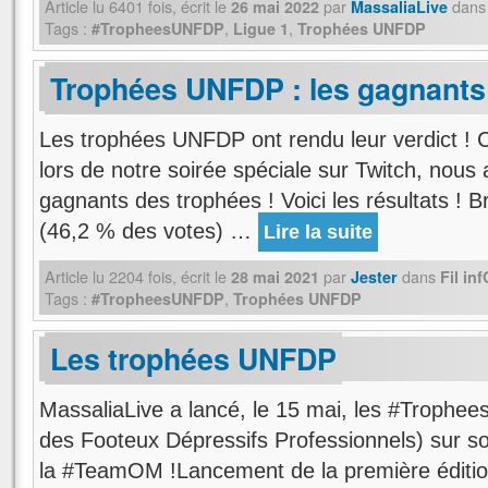
Article lu
6401
fois, écrit
le
par
dans
26 mai 2022
MassaliaLive
Tags :
,
,
#TropheesUNFDP
Ligue 1
Trophées UNFDP
Trophées UNFDP : les gagnants
Les trophées UNFDP ont rendu leur verdict ! 
lors de notre soirée spéciale sur Twitch, nous
gagnants des trophées ! Voici les résultats !
(46,2 % des votes) …
Lire la suite
Article lu
2204
fois, écrit
le
par
dans
28 mai 2021
Jester
Fil in
Tags :
,
#TropheesUNFDP
Trophées UNFDP
Les trophées UNFDP
MassaliaLive a lancé, le 15 mai, les #Trophe
des Footeux Dépressifs Professionnels) sur so
la #TeamOM !Lancement de la première édit