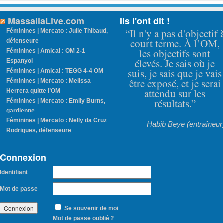
MassaliaLive.com
Ils l'ont dit !
“Il n'y a pas d'objectif 
Féminines | Mercato : Julie Thibaud,
court terme. À l’OM,
défenseure
les objectifs sont
Féminines | Amical : OM 2-1
élevés. Je sais où je
Espanyol
suis, je sais que je vais
Féminines | Amical : TEGG 4-4 OM
être exposé, et je serai
Féminines | Mercato : Melissa
attendu sur les
Herrera quitte l’OM
résultats.”
Féminines | Mercato : Emily Burns,
gardienne
Féminines | Mercato : Nelly da Cruz
Habib Beye (entraîneur
Rodrigues, défenseure
Connexion
Identifiant
Mot de passe
Se souvenir de moi
Mot de passe oublié ?