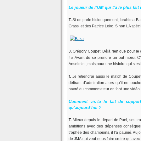
Le joueur de l’OM qui t’a le plus fait 
T.
Si on parle historiquement, Ibrahima Bak
Grassi et des Patrice Loko. Sinon LA spéci
J.
Grégory Coupet. Déjà rien que pour le co
! » Avant de se prendre un but moisi. C
Anselmini, mais pour une histoire qui s’es
f.
Je retiendrai aussi le match de Coupet
délirant d’admiration alors qu’il ne touc
navré du commentateur en font une vidéo
Comment vis-tu le fait de suppor
qu’aujourd’hui ?
T.
Mieux depuis le départ de Puel, ses tro
ambitions avec des dépenses conséquente
trophée des champions, il l’a paumé. Aujou
de JMA qui veut nous faire croire qu’avec