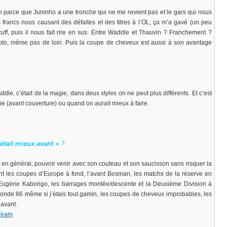
n parce que Juninho a une tronche qui ne me revient pas et le gars qui nous
 francs nous causant des défaites et des titres à l’OL, ça m’a gavé (un peu
 puis il nous fait rire en sus. Entre Waddle et Thauvin ? Franchement ?
to, même pas de loin. Puis la coupe de cheveux est aussi à son avantage
dle, c’était de la magie, dans deux styles on ne peut plus différents. Et c’est
luie (avant couverture) ou quand on aurait mieux à faire.
’était mieux avant »
?
t en général, pouvoir venir avec son couteau et son saucisson sans risquer la
ent les coupes d’Europe à fond, l’avant Bosman, les matchs de la réserve en
 Eugène Kabongo, les barrages montée/descente et la Deuxième Division à
onde 86 même si j’étais tout gamin, les coupes de cheveux improbables, les
’avant.