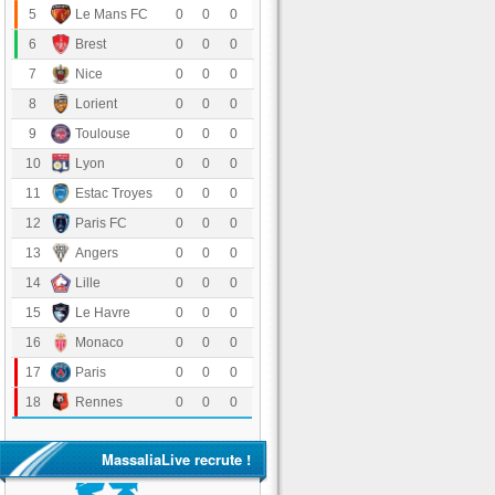
Le Mans FC
5
0
0
0
Stade Brestois 29
6
0
0
0
OGC Nice
7
0
0
0
FC Lorient
8
0
0
0
Toulouse FC
9
0
0
0
Olympique Lyonnais
10
0
0
0
Estac Troyes
11
0
0
0
Paris FC
12
0
0
0
Angers SCO
13
0
0
0
LOSC Lille
14
0
0
0
Havre Athletic Club
15
0
0
0
AS Monaco
16
0
0
0
Paris Saint-Germain
17
0
0
0
Stade Rennais FC
18
0
0
0
MassaliaLive recrute !