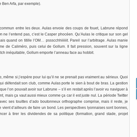
e Ben Arfa, par exemple).
 commun entre les deux. Aulas envoie des coups de fouet, Labrune répond
On ne l’entend pas, c’est le Casper phocéen. Qu’Aulas le critique sur son gel
is quand on titille l’OM… pssscchhiiiiiit. Pareil sur l’arbitrage. Aulas manie
 de Caliméro, puis celui de Gollum. Il fait pression, souvent sur la ligne
atch inéquitable, Gollum emporte l’anneau face au hobbit.
e, même si j’espère pour lui qu’il ne se prenait pas vraiment au sérieux. Quoi
x, qui défendait son club, comme Aulas porte le sien à bout de bras. La gestion
que l’on pouvait avoir sur Labrune – s’il en restait après l’avoir vu naviguer à
t, mais ça vaut aussi mieux comme ça car il est juste nul. La période Twitter
vec ses touittes d’ado boutonneux orthographe comprise, mais il reste, je
e vient d’ailleurs de faire un bond. Les perspectives lyonnaises sont bonnes,
cer à tirer les dividendes de sa politique (formation, grand stade, projet