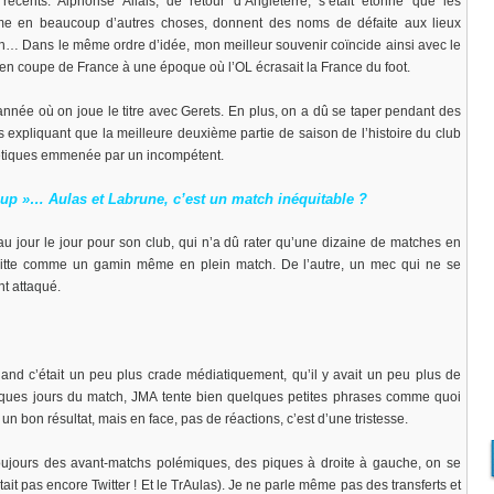
écents. Alphonse Allais, de retour d’Angleterre, s’était étonné que les
mme en beaucoup d’autres choses, donnent des noms de défaite aux lieux
ion… Dans le même ordre d’idée, mon meilleur souvenir coïncide ainsi avec le
 en coupe de France à une époque où l’OL écrasait la France du foot.
’année où on joue le titre avec Gerets. En plus, on a dû se taper pendant des
 expliquant que la meilleure deuxième partie de saison de l’histoire du club
thétiques emmenée par un incompétent.
coup »… Aulas et Labrune, c’est un match inéquitable ?
 au jour le jour pour son club, qui n’a dû rater qu’une dizaine de matches en
twitte comme un gamin même en plein match. De l’autre, un mec qui ne se
t attaqué.
uand c’était un peu plus crade médiatiquement, qu’il y avait un peu plus de
elques jours du match, JMA tente bien quelques petites phrases comme quoi
un bon résultat, mais en face, pas de réactions, c’est d’une tristesse.
Toujours des avant-matchs polémiques, des piques à droite à gauche, on se
ait pas encore Twitter ! Et le TrAulas). Je ne parle même pas des transferts et