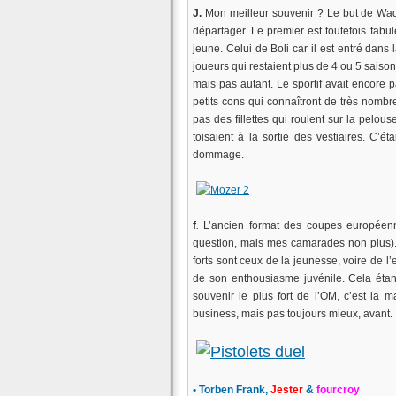
J.
Mon meilleur souvenir ? Le but de Wadd
départager. Le premier est toutefois fabul
jeune. Celui de Boli car il est entré dans
joueurs qui restaient plus de 4 ou 5 saison
mais pas autant. Le sportif avait encore 
petits cons qui connaîtront de très nombre
pas des fillettes qui roulent sur la pelou
toisaient à la sortie des vestiaires. C’é
dommage.
f
.
L’ancien format des coupes européenn
question, mais mes camarades non plus). 
forts sont ceux de la jeunesse, voire de l
de son enthousiasme juvénile. Cela étant
souvenir le plus fort de l’OM, c’est la 
business, mais pas toujours mieux, avant.
• Torben Frank,
Jester
&
fourcroy