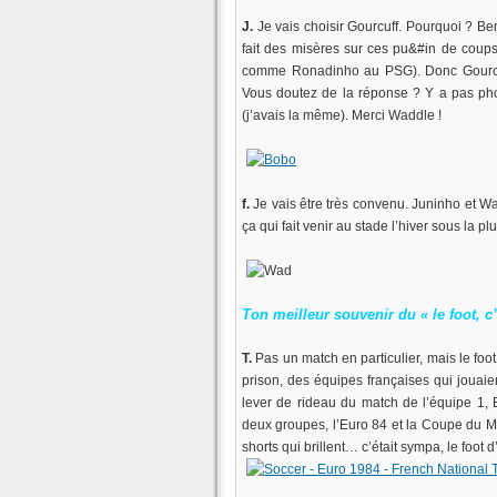
J.
Je vais choisir Gourcuff. Pourquoi ? Be
fait des misères sur ces pu&#in de coups
comme Ronadinho au PSG). Donc Gourcuff,
Vous doutez de la réponse ? Y a pas pho
(j’avais la même). Merci Waddle !
f.
Je vais être très convenu. Juninho et Wad
ça qui fait venir au stade l’hiver sous la p
Ton meilleur souvenir du « le foot, c
T.
Pas un match en particulier, mais le foo
prison, des équipes françaises qui jouai
lever de rideau du match de l’équipe 1,
deux groupes, l’Euro 84 et la Coupe du M
shorts qui brillent… c’était sympa, le foot d