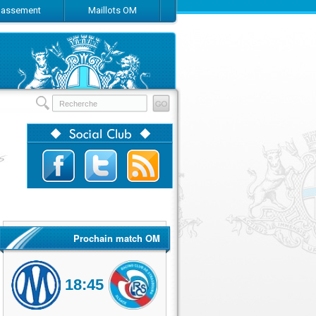
Classement
Maillots OM
Prochain match OM
18:45
Olympique de Marseille
RC Strasbourg Alsace