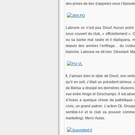
des prises de bec (rappelez-vous l’épisod
Labrune ce n’est pas Diouf. Aucun point
sous couvert du club, « officiellement ». 
ou sa barbe mal rasée et il répliquera, ma
depuis des années l’enfilage… du costume
blanche. Labrune ne dit rien. Désolant. M
f.
J’aimais bien le style de Diouf, son verb
qu’il en soit, c’était un président sérieu
de Bielsa a dissipé les dernières illusions 
vue entre Anigo et Deschamps. Il est absen
d’Aulas a quelque chose de pathétique a
crois, un grand patron. L’action OL Group
semble-t-il et le club va pouvoir commen
marketing). Merci Aulas.