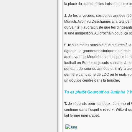
la place du club dans les trois ou quatre p
J.
Je les ai vécues, ces belles années (90 e
Munich. Avoir vu Deschamps à la tête de l
ou Sainté. Faudrait juste que les dirigeants
ai une indigestion. Au prochain coup, ça so
f.
Je suis moins sensible que d’autres à la 
rigueur. La grandeur historique d’un club 
autre, vu que Mourinho se l’est prise dan
football en France et je suis sensible à c
pendant de courtes années et il n’y a auc
dernière campagne de LDC ou le match per
un goût de cendre dans la bouche.
Tu es plutôt Gourcuff ou Juninho ?
T.
Je réponds pour les deux, Juninho et W
continue dans l’esprit « rétro », Wiltord 
fait fermer mon clapet.