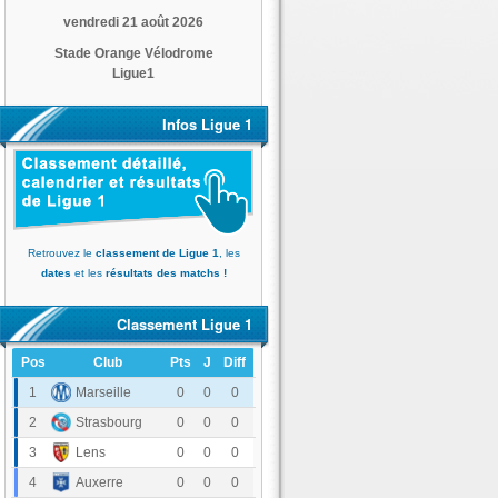
vendredi 21 août 2026
Stade Orange Vélodrome
Ligue1
Infos Ligue 1
Retrouvez le
classement de Ligue 1
, les
dates
et les
résultats des matchs !
Classement Ligue 1
Pos
Club
Pts
J
Diff
Olympique de Marseille
1
0
0
0
RC Strasbourg Alsace
2
0
0
0
RC Lens
3
0
0
0
AJ Auxerre
4
0
0
0