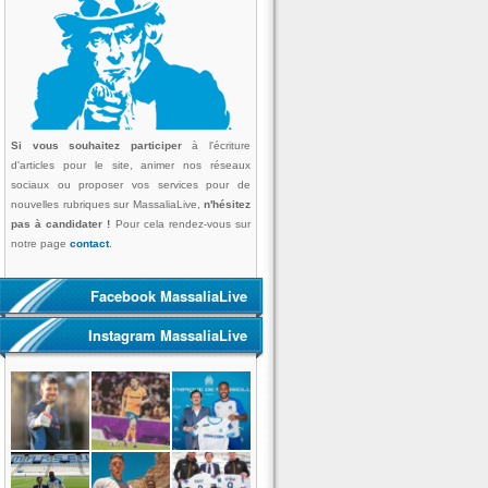
Si vous souhaitez participer
à l'écriture
d'articles pour le site, animer nos réseaux
sociaux ou proposer vos services pour de
nouvelles rubriques sur MassaliaLive,
n'hésitez
pas à candidater !
Pour cela rendez-vous sur
notre page
contact
.
Facebook MassaliaLive
Instagram MassaliaLive