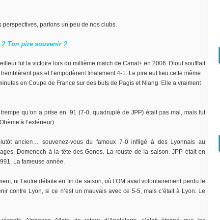
s perspectives, parlons un peu de nos clubs.
 ? Ton pire souvenir ?
lleur fut la victoire lors du millième match de Canal+ en 2006. Diouf soufflait
tremblèrent pas et l’emportèrent finalement 4-1. Le pire eut lieu cette même
 minutes en Coupe de France sur des buts de Pagis et Niang. Elle a vraiment
 trempe qu’on a prise en ’91 (7-0, quadruplé de JPP) était pas mal, mais fut
’Ohème à l’extérieur).
plutôt ancien… souvenez-vous du fameux 7-0 infligé à des Lyonnais au
ges. Domenech à la tête des Gones. La rouste de la saison. JPP était en
n 1991. La fameuse année.
ent, ni l’autre défaite en fin de saison, où l’OM avait volontairement perdu le
nir contre Lyon, si ce n’est un mauvais avec ce 5-5, mais c’était à Lyon. Le