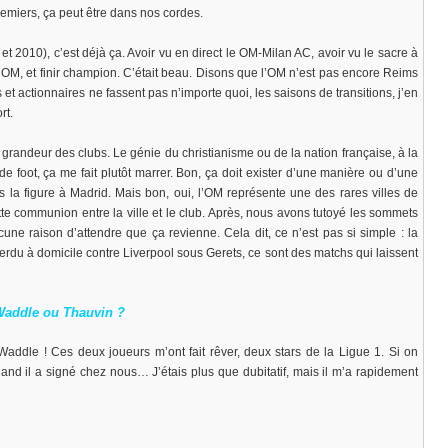
remiers, ça peut être dans nos cordes.
t 2010), c’est déjà ça. Avoir vu en direct le OM-Milan AC, avoir vu le sacre à
’OM, et finir champion. C’était beau. Disons que l’OM n’est pas encore Reims
 et actionnaires ne fassent pas n’importe quoi, les saisons de transitions, j’en
rt.
grandeur des clubs. Le génie du christianisme ou de la nation française, à la
de foot, ça me fait plutôt marrer. Bon, ça doit exister d’une manière ou d’une
s la figure à Madrid. Mais bon, oui, l’OM représente une des rares villes de
ette communion entre la ville et le club. Après, nous avons tutoyé les sommets
une raison d’attendre que ça revienne. Cela dit, ce n’est pas si simple : la
du à domicile contre Liverpool sous Gerets, ce sont des matchs qui laissent
 Waddle ou Thauvin ?
addle ! Ces deux joueurs m’ont fait rêver, deux stars de la Ligue 1. Si on
quand il a signé chez nous… J’étais plus que dubitatif, mais il m’a rapidement