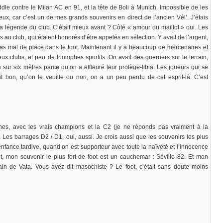
le contre le Milan AC en 91, et la tête de Boli à Munich. Impossible de les
eux, car c’est un de mes grands souvenirs en direct de l’ancien Vél’. J’étais
 la légende du club. C’était mieux avant ? Côté « amour du maillot » oui. Les
s au club, qui étaient honorés d’être appelés en sélection. Y avait de l’argent,
pas mal de place dans le foot. Maintenant il y a beaucoup de mercenaires et
ux clubs, et peu de triomphes sportifs. On avait des guerriers sur le terrain,
se sur six mètres parce qu’on a effleuré leur protège-tibia. Les joueurs qui se
tait bon, qu’on le veuille ou non, on a un peu perdu de cet esprit-là. C’est
es, avec les vrais champions et la C2 (je ne réponds pas vraiment à la
Les barrages D2 / D1, oui, aussi. Je crois aussi que les souvenirs les plus
’enfance tardive, quand on est supporteur avec toute la naïveté et l’innocence
, mon souvenir le plus fort de foot est un cauchemar : Séville 82. Et mon
main de Vata. Vous avez dit masochiste ? Le foot, c’était sans doute moins