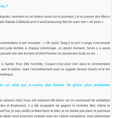
rire ?
ayoko, rarement vu un buteur aussi nul et pourtant, j’ai vu passer des Marco
ale Nakata à BâtardLand m’avait beaucoup fait rire avec son « air pass ».
mmentaire à son encontre : « Oh ouiiiii, Greg il la sort ! L’ange s’est envolé
’est juste terrible à chaque visionnage, un grand moment. Sinon y a aussi
t passée loin des terrains et dont Fiorèse se souviendra toute sa vie…
 à Sainté. Pour être honnête, Coupet n’est pour rien dans le commentaire
he pas le ballon, mais l’enchaînement avec la cagade devant Gomis et le ton
 mythique.
ter un club qui a connu des heures de gloire plus probantes
is saisons chez nous ont vraiment été dures car on nourrissait de véritables
s et finalement, il a été incapable de gagner le moindre titre; même le
rd’hui, je suis plutôt confiant dans le futur, je ne tombe pas dans le panneau
 le stade nous pourrons rivaliser avec les cadors européens, mais pérenniser