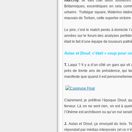
fourcroy.
Je vais citer deux souvenirs r
Britanniques, excentriques en cela co
urbains : Trafalgar square, Waterloo stat
mauvais de Torben, cette superbe victoire
Le pire, c’est le match perdu à domicile l
années sur le forum des analyses perfides
était le fait d’une équipe de louseurs pa
Aulas et Diouf, c’était « coup pour 
T.
Laqui ? Il y a d’un côté un gars qui vit
près de trente ans de présidence, qui 
manifeste que quand il est personnellemen
Clairement, je préférai l’époque Diouf, q
ferveur. Là on ne sent rien, on est à qu
l’Ohème est archifavori ou qu’un nul serait 
J.
Aulas et Diouf, ça envoyait du bois. 
répondait par médias interposés (et ce n’ét