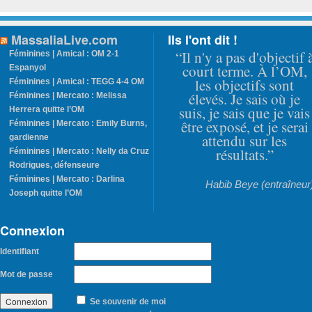
MassaliaLive.com
Ils l'ont dit !
“Il n'y a pas d'objectif 
Féminines | Amical : OM 2-1
court terme. À l’OM,
Espanyol
les objectifs sont
Féminines | Amical : TEGG 4-4 OM
élevés. Je sais où je
Féminines | Mercato : Melissa
suis, je sais que je vais
Herrera quitte l’OM
être exposé, et je serai
Féminines | Mercato : Emily Burns,
attendu sur les
gardienne
résultats.”
Féminines | Mercato : Nelly da Cruz
Rodrigues, défenseure
Féminines | Mercato : Darlina
Habib Beye (entraîneur
Joseph quitte l’OM
Connexion
Identifiant
Mot de passe
Se souvenir de moi