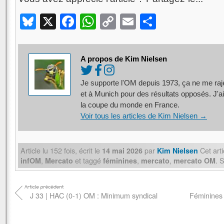
Bluesky
X
Facebook
WhatsApp
Copy
Email
Partager
Link
A propos de Kim Nielsen
Je supporte l'OM depuis 1973, ça ne me rajeu
et à Munich pour des résultats opposés. J'ai
la coupe du monde en France.
Voir tous les articles de Kim Nielsen
→
Article lu
152
fois, écrit
le
par
Cet arti
14 mai 2026
Kim Nielsen
,
et taggé
,
,
. 
infOM
Mercato
féminines
mercato
mercato OM
J 33 | HAC (0-1) OM : Minimum syndical
Féminines 