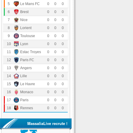
Le Mans FC
5
0
0
0
Stade Brestois 29
6
0
0
0
OGC Nice
7
0
0
0
FC Lorient
8
0
0
0
Toulouse FC
9
0
0
0
Olympique Lyonnais
10
0
0
0
Estac Troyes
11
0
0
0
Paris FC
12
0
0
0
Angers SCO
13
0
0
0
LOSC Lille
14
0
0
0
Havre Athletic Club
15
0
0
0
AS Monaco
16
0
0
0
Paris Saint-Germain
17
0
0
0
Stade Rennais FC
18
0
0
0
MassaliaLive recrute !