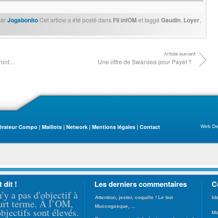
ar
Jogabonito
Cet article a été posté dans
Fil infOM
et taggé
Gaudin
,
Loyer
,
eront…
Une offre de Swansea pour Payet ?
érateur Compo
|
Maillots
|
Network
|
Mentions légales
|
Contact
Web De
t dit !
Les derniers commentaires
C
n'y a pas d'objectif à
Attention, jester, coquille ! Le but
Id
urt terme. À l’OM,
Moccogasque, ...
objectifs sont élevés.
Mo