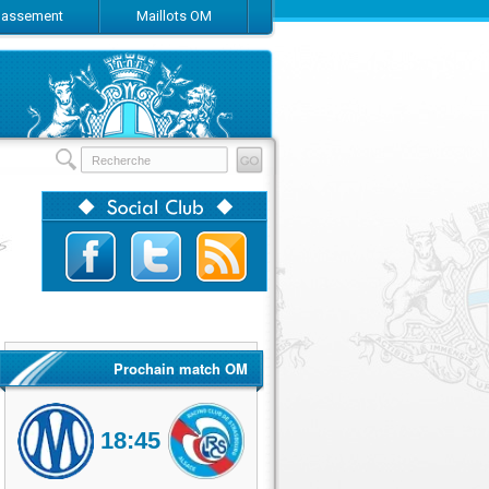
Classement
Maillots OM
Prochain match OM
18:45
Olympique de Marseille
RC Strasbourg Alsace