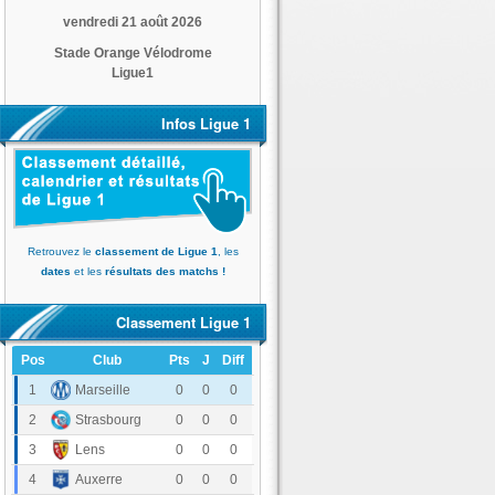
vendredi 21 août 2026
Stade Orange Vélodrome
Ligue1
Infos Ligue 1
Retrouvez le
classement de Ligue 1
, les
dates
et les
résultats des matchs !
Classement Ligue 1
Pos
Club
Pts
J
Diff
Olympique de Marseille
1
0
0
0
RC Strasbourg Alsace
2
0
0
0
RC Lens
3
0
0
0
AJ Auxerre
4
0
0
0