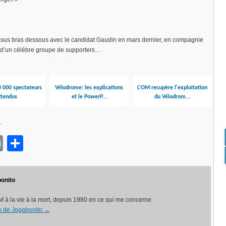
dessus bras dessous avec le candidat Gaudin en mars dernier, en compagnie
l d’un célèbre groupe de supporters…
 000 spectateurs
Vélodrome: les explications
L'OM recupère l'exploitation
ttendus
et le PowerP...
du Vélodrom...
.
ok
sApp
opy
Email
Partager
nk
onito
 à la vie à la mort, depuis 1980 en ce qui me concerne.
les de Jogabonito
→