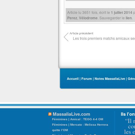
Article lu
3651
fois, écrit
le
1 juillet 2014
p
Perez
,
Vélodrome
. Sauvegarder le
lien
.
Les trois premiers matchs amicaux s
Accueil
|
Forum
|
Notes MassaliaLive
|
Gén
MassaliaLive.com
Ils l'on
“Il 
Féminines | Amical : TEGG 4-4 OM
co
Féminines | Mercato : Melissa Herrera
les 
quitte l’OM