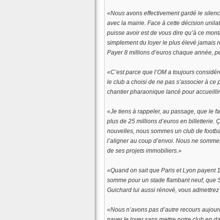
«Nous avons effectivement gardé le silence
avec la mairie. Face à cette décision unilat
puisse avoir est de vous dire qu’à ce mont
simplement du loyer le plus élevé jamais 
Payer 8 millions d’euros chaque année, pen
«
C’est parce que l’OM a toujours considér
le club a choisi de ne pas s’associer à ce
chantier pharaonique lancé pour accueillir
«Je tiens à rappeler, au passage, que le f
plus de 25 millions d’euros en billetterie. 
nouvelles, nous sommes un club de football
l’aligner au coup d’envoi. Nous ne somme
de ses projets immobiliers.»
«Q
uand on sait que Paris et Lyon payent 
somme pour un stade flambant neuf, que Sa
Guichard lui aussi rénové, vous admettrez
«Nous n’avons pas d’autre recours aujourd
payer le loyer sans mettre notre club en d