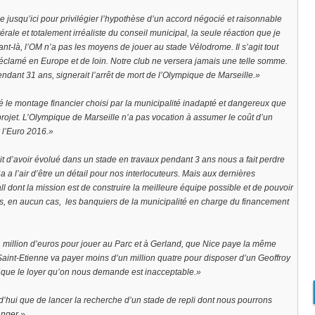
 jusqu’ici pour privilégier l’hypothèse d’un accord négocié et raisonnable
érale et totalement irréaliste du conseil municipal, la seule réaction que je
ant-là, l’OM n’a pas les moyens de jouer au stade Vélodrome. Il s’agit tout
réclamé en Europe et de loin. Notre club ne versera jamais une telle somme.
dant 31 ans, signerait l’arrêt de mort de l’Olympique de Marseille.»
é le montage financier choisi par la municipalité inadapté et dangereux que
 projet. L’Olympique de Marseille n’a pas vocation à assumer le coût d’un
 l’Euro 2016.»
ait d’avoir évolué dans un stade en travaux pendant 3 ans nous a fait perdre
Ça a l’air d’être un détail pour nos interlocuteurs. Mais aux dernières
 dont la mission est de construire la meilleure équipe possible et de pouvoir
s, en aucun cas, les banquiers de la municipalité en charge du financement
1 million d’euros pour jouer au Parc et à Gerland, que Nice paye la même
int-Etienne va payer moins d’un million quatre pour disposer d’un Geoffroy
 que le loyer qu’on nous demande est inacceptable.»
’hui que de lancer la recherche d’un stade de repli dont nous pourrons
anger.»