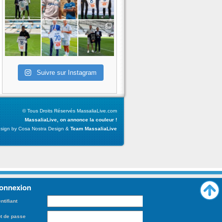
Suivre sur Instagram
© Tous Droits Réservés MassaliaLive.com
MassaliaLive, on annonce la couleur !
sign by Cosa Nostra Design &
Team MassaliaLive
onnexion
entifiant
t de passe