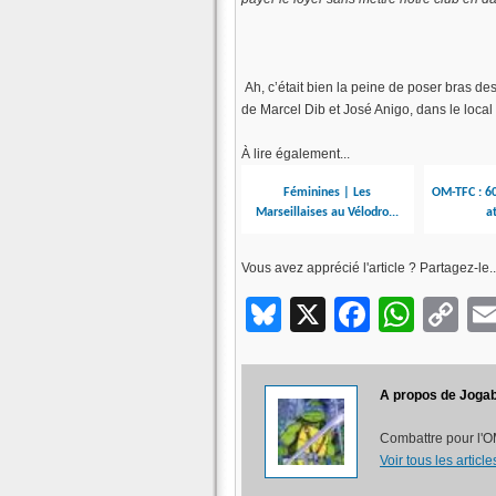
Ah, c’était bien la peine de poser bras 
de Marcel Dib et José Anigo, dans le loca
À lire également...
Féminines | Les
OM-TFC : 60
Marseillaises au Vélodro...
a
Vous avez apprécié l'article ? Partagez-le..
Bluesky
X
Facebo
What
C
Li
A propos de Jogab
Combattre pour l'OM
Voir tous les artic