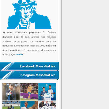
Si vous souhaitez participer
à l'écriture
d'articles pour le site, animer nos réseaux
sociaux ou proposer vos services pour de
nouvelles rubriques sur MassaliaLive,
n'hésitez
pas à candidater !
Pour cela rendez-vous sur
notre page
contact
.
Facebook MassaliaLive
Instagram MassaliaLive