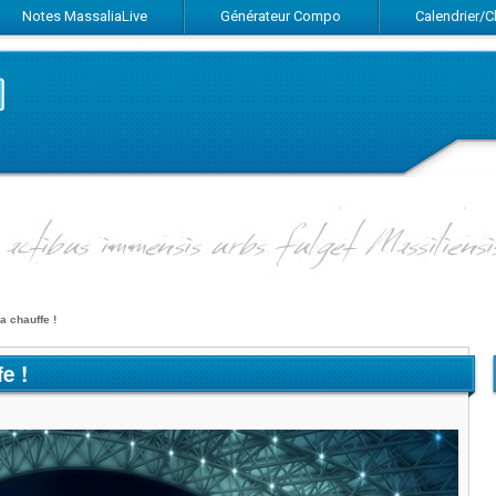
Notes MassaliaLive
Générateur Compo
Calendrier/
Suivez-nous sur Facebook
Suivez-nous sur Twitter
Abonnez-vous au flux RSS
a chauffe !
e !