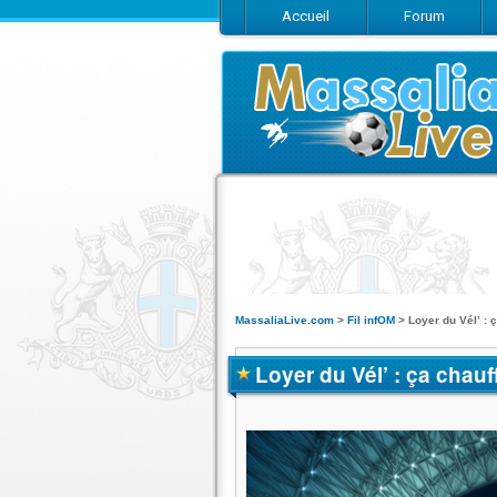
Accueil
Forum
MassaliaLive.com
>
Fil infOM
>
Loyer du Vél’ : ç
Loyer du Vél’ : ça chauff