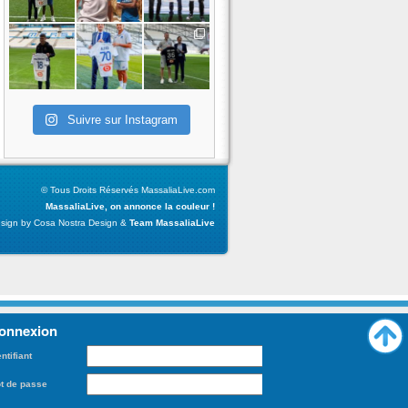
Suivre sur Instagram
© Tous Droits Réservés MassaliaLive.com
MassaliaLive, on annonce la couleur !
sign by Cosa Nostra Design &
Team MassaliaLive
onnexion
entifiant
t de passe