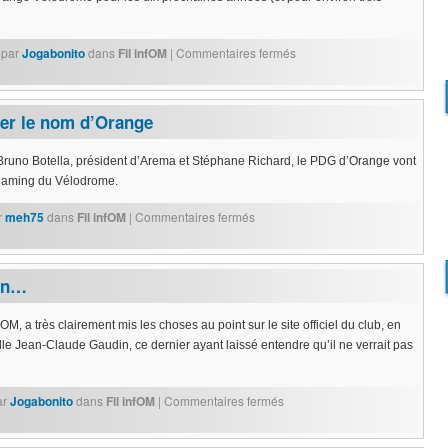
par
Jogabonito
dans
Fil infOM
|
Commentaires fermés
ter le nom d’Orange
runo Botella, président d’Arema et Stéphane Richard, le PDG d’Orange vont
e Naming du Vélodrome.
r
meh75
dans
Fil infOM
|
Commentaires fermés
in…
OM, a très clairement mis les choses au point sur le site officiel du club, en
le Jean-Claude Gaudin, ce dernier ayant laissé entendre qu’il ne verrait pas
ar
Jogabonito
dans
Fil infOM
|
Commentaires fermés