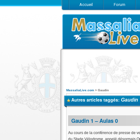
Accueil
Forum
MassaliaLive.com
>
Gaudin
Autres articles taggés:
Gaudin
Gaudin 1 – Aulas 0
Au cours de la conférence de presse de v
du Stade Vélodrome, appelé désormais Ora