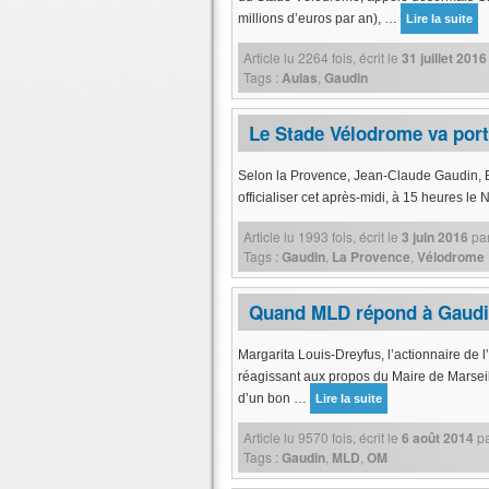
millions d’euros par an), …
Lire la suite
Article lu
2264
fois, écrit
le
31 juillet 2016
Tags :
Aulas
,
Gaudin
Le Stade Vélodrome va por
Selon la Provence, Jean-Claude Gaudin, B
officialiser cet après-midi, à 15 heures l
Article lu
1993
fois, écrit
le
3 juin 2016
pa
Tags :
Gaudin
,
La Provence
,
Vélodrome
Quand MLD répond à Gaud
Margarita Louis-Dreyfus, l’actionnaire de l’
réagissant aux propos du Maire de Marseil
d’un bon …
Lire la suite
Article lu
9570
fois, écrit
le
6 août 2014
p
Tags :
Gaudin
,
MLD
,
OM