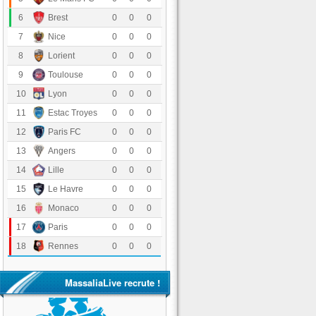
Stade Brestois 29
6
0
0
0
OGC Nice
7
0
0
0
FC Lorient
8
0
0
0
Toulouse FC
9
0
0
0
Olympique Lyonnais
10
0
0
0
Estac Troyes
11
0
0
0
Paris FC
12
0
0
0
Angers SCO
13
0
0
0
LOSC Lille
14
0
0
0
Havre Athletic Club
15
0
0
0
AS Monaco
16
0
0
0
Paris Saint-Germain
17
0
0
0
Stade Rennais FC
18
0
0
0
MassaliaLive recrute !