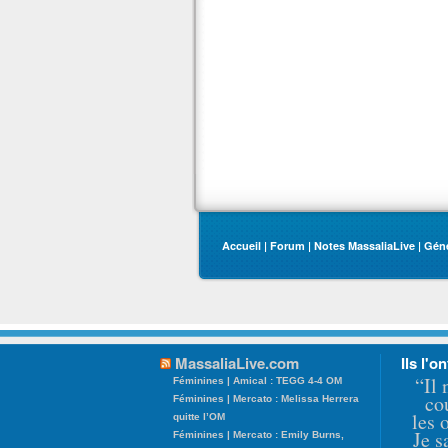
Accueil
|
Forum
|
Notes MassaliaLive
|
Gén
MassaliaLive.com
Ils l'on
“Il 
Féminines | Amical : TEGG 4-4 OM
co
Féminines | Mercato : Melissa Herrera
les 
quitte l’OM
Je s
Féminines | Mercato : Emily Burns,