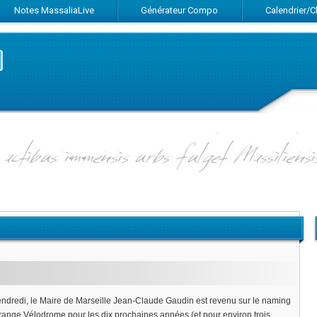
Notes MassaliaLive
Générateur Compo
Calendrier/
Suivez-nous sur Facebook
Suivez-nous sur Twitter
Abonnez-vous au flux RSS
endredi, le Maire de Marseille Jean-Claude Gaudin est revenu sur le naming
nge Vélodrome pour les dix prochaines années (et pour environ trois