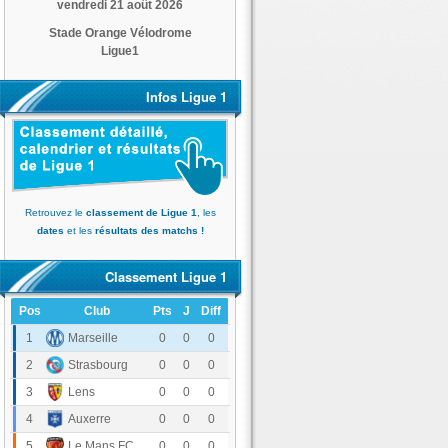
vendredi 21 août 2026
Stade Orange Vélodrome
Ligue1
Infos Ligue 1
Retrouvez le
classement de Ligue 1
, les
dates
et les
résultats des matchs !
Classement Ligue 1
Pos
Club
Pts
J
Diff
Olympique de Marseille
1
0
0
0
RC Strasbourg Alsace
2
0
0
0
RC Lens
3
0
0
0
AJ Auxerre
4
0
0
0
Le Mans FC
5
0
0
0