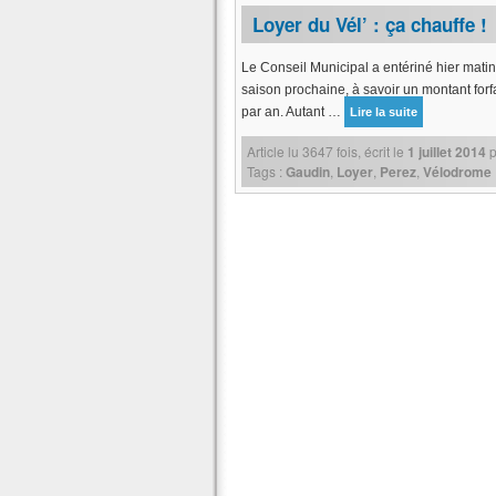
Loyer du Vél’ : ça chauffe !
Le Conseil Municipal a entériné hier matin
saison prochaine, à savoir un montant forf
par an. Autant …
Lire la suite
Article lu
3647
fois, écrit
le
1 juillet 2014
p
Tags :
Gaudin
,
Loyer
,
Perez
,
Vélodrome