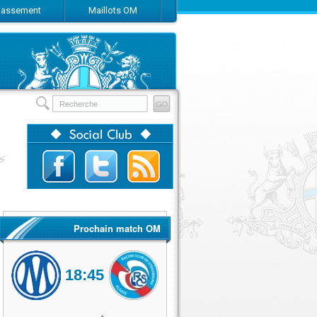
Classement
Maillots OM
Prochain match OM
18:45
Olympique de Marseille
RC Strasbourg Alsace