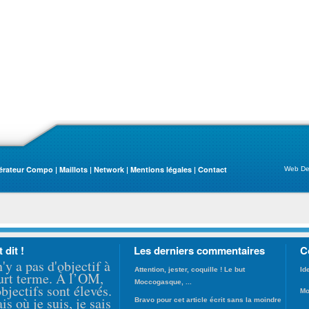
érateur Compo
|
Maillots
|
Network
|
Mentions légales
|
Contact
Web De
t dit !
Les derniers commentaires
C
n'y a pas d'objectif à
Attention, jester, coquille ! Le but
Id
urt terme. À l’OM,
Moccogasque, ...
objectifs sont élevés.
Mo
ais où je suis, je sais
Bravo pour cet article écrit sans la moindre