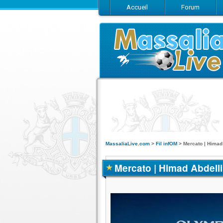
Accueil
Forum
MassaliaLive.com
>
Fil infOM
>
Mercato | Himad
Mercato | Himad Abdell