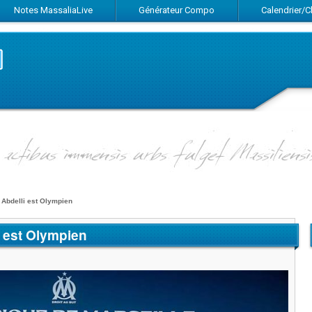
Notes MassaliaLive
Générateur Compo
Calendrier/
Suivez-nous sur Facebook
Suivez-nous sur Twitter
Abonnez-vous au flux RSS
 Abdelli est Olympien
i est Olympien