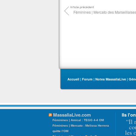
Féminines | Mercato des Marseillaise
Accueil
|
Forum
|
Notes MassaliaLive
|
Gén
MassaliaLive.com
Ils l'on
“Il 
Féminines | Amical : TEGG 4-4 OM
co
Féminines | Mercato : Melissa Herrera
les 
quitte l’OM