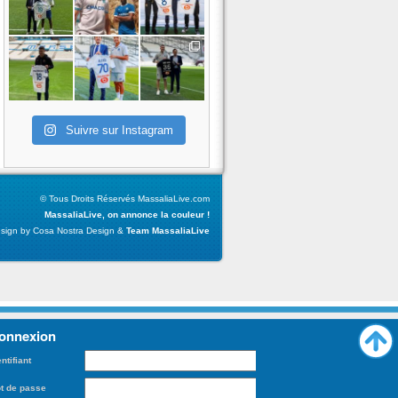
Suivre sur Instagram
© Tous Droits Réservés MassaliaLive.com
MassaliaLive, on annonce la couleur !
sign by Cosa Nostra Design &
Team MassaliaLive
onnexion
entifiant
t de passe