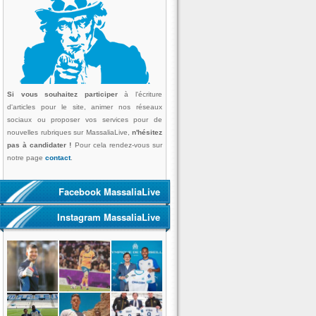
Si vous souhaitez participer
à l'écriture
d'articles pour le site, animer nos réseaux
sociaux ou proposer vos services pour de
nouvelles rubriques sur MassaliaLive,
n'hésitez
pas à candidater !
Pour cela rendez-vous sur
notre page
contact
.
Facebook MassaliaLive
Instagram MassaliaLive