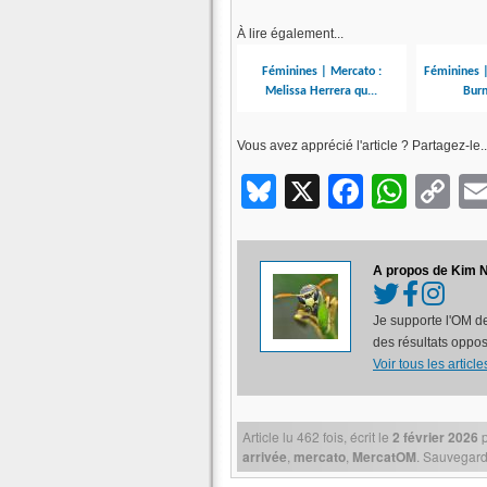
À lire également...
Féminines | Mercato :
Féminines |
Melissa Herrera qu...
Burn
Vous avez apprécié l'article ? Partagez-le..
Bluesky
X
Facebo
What
C
Li
A propos de Kim N
Je supporte l'OM de
des résultats oppos
Voir tous les artic
Article lu
462
fois, écrit
le
2 février 2026
arrivée
,
mercato
,
MercatOM
. Sauvegard