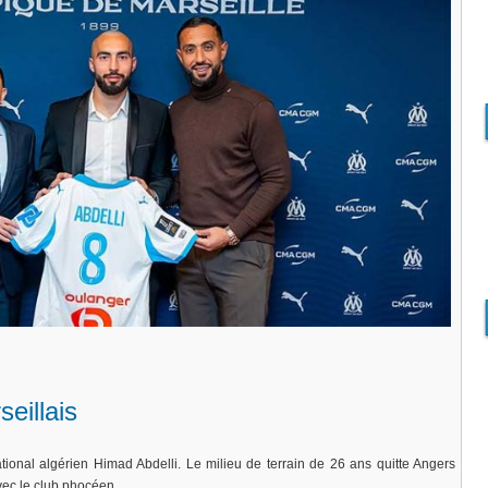
eillais
ational algérien Himad Abdelli. Le milieu de terrain de 26 ans quitte Angers
ec le club phocéen.