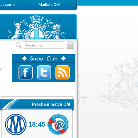
Classement
Maillots OM
Prochain match OM
18:45
Olympique de Marseille
RC Strasbourg Alsace