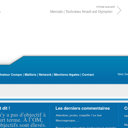
s
Mercato | Tochukwu Nnadi est Olympien
érateur Compo
|
Maillots
|
Network
|
Mentions légales
|
Contact
Web De
t dit !
Les derniers commentaires
C
Attention, jester, coquille ! Le but
n'y a pas d'objectif à
Moccogasque, ...
Id
urt terme. À l’OM,
Bravo pour cet article écrit sans la moindre
objectifs sont élevés.
Mo
imag ...