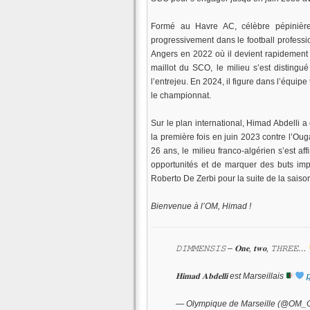
Formé au Havre AC, célèbre pépinière
progressivement dans le football professi
Angers en 2022 où il devient rapidement 
maillot du SCO, le milieu s’est disting
l’entrejeu. En 2024, il figure dans l’équi
le championnat.
Sur le plan international, Himad Abdelli a
la première fois en juin 2023 contre l’O
26 ans, le milieu franco-algérien s’est a
opportunités et de marquer des buts impo
Roberto De Zerbi pour la suite de la saiso
Bienvenue à l’OM, Himad !
𝙳𝙸𝙼𝙼𝙴𝙽𝚂𝙸𝚂 – 𝐎𝐧𝐞, 𝐭𝐰𝐨, 𝚃𝙷𝚁𝙴𝙴…
𝐇𝐢𝐦𝐚𝐝 𝐀𝐛𝐝𝐞𝐥𝐥𝐢 est Marseillais
— Olympique de Marseille (@OM_Of