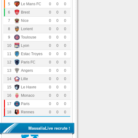
Le Mans FC
5
0
0
0
Stade Brestois 29
6
0
0
0
OGC Nice
7
0
0
0
FC Lorient
8
0
0
0
Toulouse FC
9
0
0
0
Olympique Lyonnais
10
0
0
0
Estac Troyes
11
0
0
0
Paris FC
12
0
0
0
Angers SCO
13
0
0
0
LOSC Lille
14
0
0
0
Havre Athletic Club
15
0
0
0
AS Monaco
16
0
0
0
Paris Saint-Germain
17
0
0
0
Stade Rennais FC
18
0
0
0
MassaliaLive recrute !