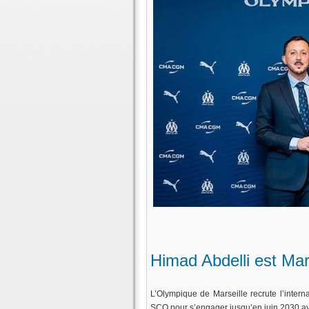
Himad Abdelli est Mars
L’Olympique de Marseille recrute l’intern
SCO pour s’engager jusqu’en juin 2030 av