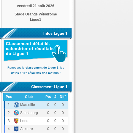
vendredi 21 août 2026
Stade Orange Vélodrome
Ligue1
Infos Ligue 1
Retrouvez le
classement de Ligue 1
, les
dates
et les
résultats des matchs !
Classement Ligue 1
Pos
Club
Pts
J
Diff
Olympique de Marseille
1
0
0
0
RC Strasbourg Alsace
2
0
0
0
RC Lens
3
0
0
0
AJ Auxerre
4
0
0
0