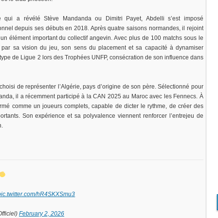
 qui a révélé Stève Mandanda ou Dimitri Payet, Abdelli s’est imposé
onnel depuis ses débuts en 2018. Après quatre saisons normandes, il rejoint
un élément important du collectif angevin. Avec plus de 100 matchs sous le
ué par sa vision du jeu, son sens du placement et sa capacité à dynamiser
pe type de Ligue 2 lors des Trophées UNFP, consécration de son influence dans
 choisi de représenter l’Algérie, pays d’origine de son père. Sélectionné pour
uganda, il a récemment participé à la CAN 2025 au Maroc avec les Fennecs. À
ffirmé comme un joueurs complets, capable de dicter le rythme, de créer des
rtants. Son expérience et sa polyvalence viennent renforcer l’entrejeu de
n.
pic.twitter.com/hR4SKXSmu3
ficiel)
February 2, 2026