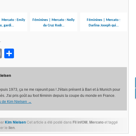
 Mercato : Emily
Féminines | Mercato : Nelly
Féminines | Mercato :
s, gardi...
da Cruz Rodr...
Darlina Joseph qui...
.
ok
sApp
opy
Email
Partager
nk
ielsen
puis 1973, ça ne me rajeunit pas ! J'étais présent à Bari et à Munich pour
és. J'ai pris goût au foot féminin depuis la coupe du monde en France.
les de Kim Nielsen
→
par
Kim Nielsen
Cet article a été posté dans
Fil infOM
,
Mercato
et taggé
er le
lien
.