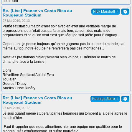
de ce soir
Re: [Live] France vs Costa Rica au
↓
Nick Marshall
Rougeaud Stadium
27 Mai 2010, 09:13
Plutôt satisfait du match d'hier soir avec en effet une veritable marge de
progression, tout n'était pas parfait mais bon, ce sont des matchs de
préparations et ce qu'on veut c'est que l'équipe soit prête pour l'uruguay...
Cependant, je pense toujours qu'on ne gagnera pas la coupe du monde, car
même au top, notre équipe ne renversera pas des montagnes...
Avec les prestations d'hier j'aimerai bien voir ce 11 débuter le match de
dimanche face à la tunisie :
Lloris
Réveillère Squilacci Abidal Evra
Toulalan
Gourcuff Diaby
Anelka Cissé Ribéry
Re: [Live] France vs Costa Rica au
↓
Koenigs Sbire
Rougeaud Stadium
27 Mai 2010, 09:17
Je suis quand même stupéfait par les louanges qui tombent à la pelle après le
match d'hier.
-Faut-il rappeler que nous affrontions hier une équipe non qualifiée pour le
Mondial, très expérimentale, et guère motivée?