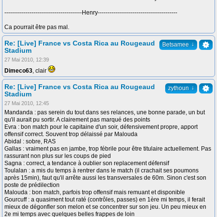
----------------------------------------Henry-----------------------------------------
Ca pourrait être pas mal.
Re: [Live] France vs Costa Rica au Rougeaud
↓
Betsamee
Stadium
27 Mai 2010, 12:39
Dimeco63
, clair
Re: [Live] France vs Costa Rica au Rougeaud
↓
zythoun
Stadium
27 Mai 2010, 12:45
Mandanda : pas serein du tout dans ses relances, une bonne parade, un but
qu'il aurait pu sortir. A clairement pas marqué des points
Evra : bon match pour le capitaine d'un soir, défensivement propre, apport
offensif correct. Souvent trop délaissé par Malouda
Abidal : sobre, RAS
Gallas : vraiment pas en jambe, trop fébrile pour être titulaire actuellement. Pas
rassurant non plus sur les coups de pied
Sagna : correct, a tendance à oublier son replacement défensif
Toulalan : a mis du temps à rentrer dans le match (il crachait ses poumons
après 15min), faut qu'il arrête aussi les transversales de 60m. Sinon c'est son
poste de prédilection
Malouda : bon match, parfois trop offensif mais remuant et disponible
Gourcuff : a quasiment tout raté (contrôles, passes) en 1ère mi temps, il ferait
mieux de dégonfler son melon et se concentrer sur son jeu. Un peu mieux en
2e mi temps avec quelques belles frappes de loin