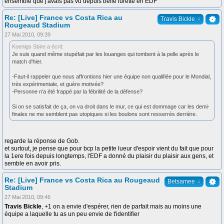
ensemble que j'avais pas vu depuis belle lurette en EDF
Re: [Live] France vs Costa Rica au
↓
Travis Bickle
Rougeaud Stadium
27 Mai 2010, 09:39
Koenigs Sbire a écrit:
Je suis quand même stupéfait par les louanges qui tombent à la pelle après le
match d'hier.
-Faut-il rappeler que nous affrontions hier une équipe non qualifiée pour le Mondial,
très expérimentale, et guère motivée?
-Personne n'a été frappé par la fébrilité de la défense?
Si on se satisfait de ça, on va droit dans le mur, ce qui est dommage car les demi-
finales ne me semblent pas utopiques si les boulons sont resserrés derrière.
regarde la réponse de Gob.
et surtout, je pense que pour bcp la petite lueur d'espoir vient du fait que pour
la 1ere fois depuis longtemps, l'EDF a donné du plaisir du plaisir aux gens, et
semble en avoir pris.
Re: [Live] France vs Costa Rica au Rougeaud
↓
Betsamee
Stadium
27 Mai 2010, 09:46
Travis Bickle
, +1 on a envie d'espérer, rien de parfait mais au moins une
équipe a laquelle tu as un peu envie de t'identifier