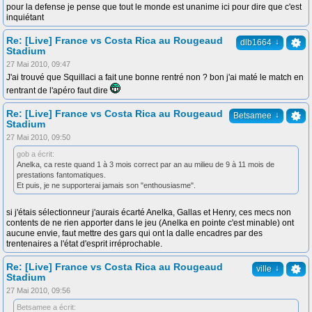
pour la defense je pense que tout le monde est unanime ici pour dire que c'est
inquiétant
Re: [Live] France vs Costa Rica au Rougeaud
↓
dlb1664
Stadium
27 Mai 2010, 09:47
J'ai trouvé que Squillaci a fait une bonne rentré non ? bon j'ai maté le match en
rentrant de l'apéro faut dire
Re: [Live] France vs Costa Rica au Rougeaud
↓
Betsamee
Stadium
27 Mai 2010, 09:50
gob a écrit:
Anelka, ca reste quand 1 à 3 mois correct par an au milieu de 9 à 11 mois de
prestations fantomatiques.
Et puis, je ne supporterai jamais son "enthousiasme".
si j'étais sélectionneur j'aurais écarté Anelka, Gallas et Henry, ces mecs non
contents de ne rien apporter dans le jeu (Anelka en pointe c'est minable) ont
aucune envie, faut mettre des gars qui ont la dalle encadres par des
trentenaires a l'état d'esprit irréprochable.
Re: [Live] France vs Costa Rica au Rougeaud
↓
ville
Stadium
27 Mai 2010, 09:56
Betsamee a écrit: