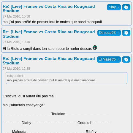
Re: [Live] France vs Costa Rica au Rougeaud
↓
ruby
Stadium
27 Mai 2010, 10:38
moi j'ai pas arrêté de penser tout le match que nasri manquait
Re: [Live] France vs Costa Rica au Rougeaud
↓
Dimeco63
Stadium
27 Mai 2010, 10:40
Et la Riolo a surgit dans ton salon pour te hurler dessus
Re: [Live] France vs Costa Rica au Rougeaud
↓
El Maestro
Stadium
27 Mai 2010, 12:38
ruby a écrit:
moi j'ai pas arrêté de penser tout le match que nasri manquait
C'est vrai qu'il aurait été pas mal.
Moi j'aimerais essayer ça :
-----------------------------------------Toulalan-------------------------------------
----------------Diaby---------------------------------------Gourcuff----------------
--------Malouda--------------------------------------------------Ribéry-------------