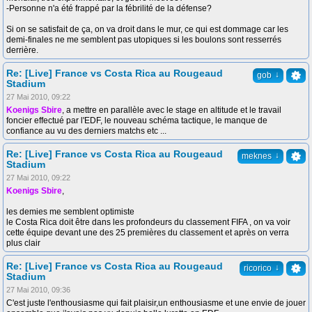
-Personne n'a été frappé par la fébrilité de la défense?
Si on se satisfait de ça, on va droit dans le mur, ce qui est dommage car les
demi-finales ne me semblent pas utopiques si les boulons sont resserrés
derrière.
Re: [Live] France vs Costa Rica au Rougeaud
↓
gob
Stadium
27 Mai 2010, 09:22
Koenigs Sbire
, a mettre en parallèle avec le stage en altitude et le travail
foncier effectué par l'EDF, le nouveau schéma tactique, le manque de
confiance au vu des derniers matchs etc ...
Re: [Live] France vs Costa Rica au Rougeaud
↓
meknes
Stadium
27 Mai 2010, 09:22
Koenigs Sbire
,
les demies me semblent optimiste
le Costa Rica doit être dans les profondeurs du classement FIFA , on va voir
cette équipe devant une des 25 premières du classement et après on verra
plus clair
Re: [Live] France vs Costa Rica au Rougeaud
↓
ricorico
Stadium
27 Mai 2010, 09:36
C'est juste l'enthousiasme qui fait plaisir,un enthousiasme et une envie de jouer