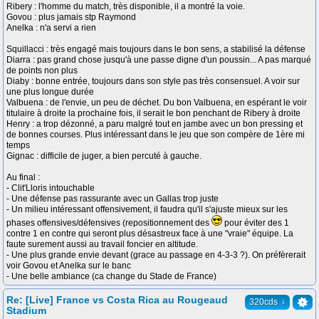
Ribery : l'homme du match, très disponible, il a montré la voie.
Govou : plus jamais stp Raymond
Anelka : n'a servi a rien
Squillacci : très engagé mais toujours dans le bon sens, a stabilisé la défense
Diarra : pas grand chose jusqu'à une passe digne d'un poussin... A pas marqué
de points non plus
Diaby : bonne entrée, toujours dans son style pas très consensuel. A voir sur
une plus longue durée
Valbuena : de l'envie, un peu de déchet. Du bon Valbuena, en espérant le voir
titulaire à droite la prochaine fois, il serait le bon penchant de Ribery à droite
Henry : a trop dézonné, a paru malgré tout en jambe avec un bon pressing et
de bonnes courses. Plus intéressant dans le jeu que son compère de 1ère mi
temps
Gignac : difficile de juger, a bien percuté à gauche.
Au final :
- Clit'Lloris intouchable
- Une défense pas rassurante avec un Gallas trop juste
- Un milieu intéressant offensivement, il faudra qu'il s'ajuste mieux sur les
phases offensives/défensives (repositionnement des
pour éviter des 1
contre 1 en contre qui seront plus désastreux face à une "vraie" équipe. La
faute surement aussi au travail foncier en altitude.
- Une plus grande envie devant (grace au passage en 4-3-3 ?). On préfèrerait
voir Govou et Anelka sur le banc
- Une belle ambiance (ca change du Stade de France)
Re: [Live] France vs Costa Rica au Rougeaud
↓
320cds
Stadium