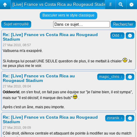
[Live] France vs Costa Rica au Rougeaud Stadium
#
Basculer vers le style classique
Sujet verrouillé
Re: [Live] France vs Costa Rica au Rougeaud
↓
Odd
Stadium
27 Mai 2010, 08:57
Valbuena m'a exaspéré.
Si Astorga lui posait UNE SEULE question de plus, il se mettait à chialer
Je
ne peux plus me le voir.
Re: [Live] France vs Costa Rica au
↓
magic_chris
Rougeaud Stadium
27 Mai 2010, 09:04
Oddworld
, on s'en fout, on fait pas une équipe sur "je l'aime bien, il est sympa",
mais sur "il est décisif, il marque des buts"
.
Après c'est un âne, mais peu importe.
Re: [Live] France vs Costa Rica au Rougeaud
↓
zoranik
Stadium
27 Mai 2010, 09:09
Côté droit, défence centrale et attaquant de pointe à modifier au vue du match