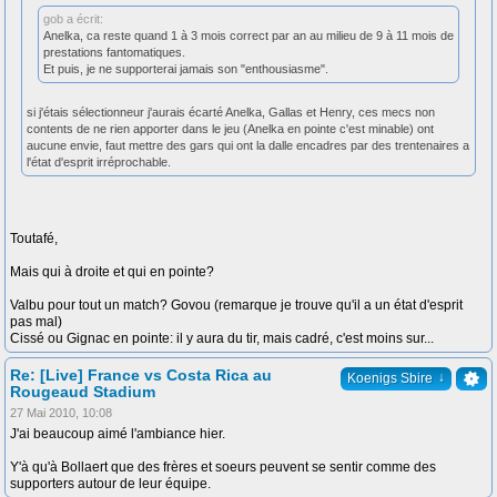
gob a écrit:
Anelka, ca reste quand 1 à 3 mois correct par an au milieu de 9 à 11 mois de
prestations fantomatiques.
Et puis, je ne supporterai jamais son "enthousiasme".
si j'étais sélectionneur j'aurais écarté Anelka, Gallas et Henry, ces mecs non
contents de ne rien apporter dans le jeu (Anelka en pointe c'est minable) ont
aucune envie, faut mettre des gars qui ont la dalle encadres par des trentenaires a
l'état d'esprit irréprochable.
Toutafé,
Mais qui à droite et qui en pointe?
Valbu pour tout un match? Govou (remarque je trouve qu'il a un état d'esprit
pas mal)
Cissé ou Gignac en pointe: il y aura du tir, mais cadré, c'est moins sur...
Re: [Live] France vs Costa Rica au
↓
Koenigs Sbire
Rougeaud Stadium
27 Mai 2010, 10:08
J'ai beaucoup aimé l'ambiance hier.
Y'à qu'à Bollaert que des frères et soeurs peuvent se sentir comme des
supporters autour de leur équipe.