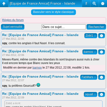
[Equipe de France Amical] France - Islande
#
Basculer vers le style classique
Règles du forum
Sujet verrouillé
Re: [Equipe de France Amical] France - Islande
↓
Zobi1
27 Mai 2012, 22:06
spy
, contre les anglais il faut Nasri. Il les connait.
Re: [Equipe de France Amical] France - Islande
↓
barnoo
27 Mai 2012, 22:06
Mexes-Rami, même contre des Islandais ils sont toujours aussi nuls à chier
Il est encore temps que Blanc ouvre les yeux
Modifié en dernier par
barnoo
le 27 Mai 2012, 22:08, modifié 1 fois.
Re: [Equipe de France Amical] France - Islande
↓
FabMars
27 Mai 2012, 22:07
spy
, tu préfères Gourcuff?
Re: [Equipe de France Amical] France - Islande
↓
squall
27 Mai 2012, 22:09
Zobi1 a écrit:
spy
, contre les anglais il faut Nasri. Il les connait.