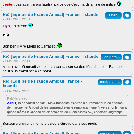
Jester
, pas avant, mais faudra, parce que c'est mardi la liste définitive
Re: [Equipe de France Amical] France - Islande
↓
Jester
27 Mai 2012, 22:31
Flys
, ah merde
Bon ben il vire Lloris et Carrasso.
Re: [Equipe de France Amical] France - Islande
↓
FabMars
27 Mai 2012, 22:41
A mon avis, Gourcuff vient de laisser passer sa dernière chance... Blanc ne
peut plus s'obstiner à ce point.
Re: [Equipe de France Amical] France -
↓
randoulou
Islande
27 Mai 2012, 23:45
FabMars a écrit:
Zobi1
, ils se valent en fait... Mais Benzema d'entrée a surement plus de chance
de marquer, et Giroud de les surprendre en le remplaçant que l'inverse. Enfin, on a
quand même la chance de disposer de deux excellents AC, ça faisait longtemps.
Benzema a quand même plusieurs Giroud dans ses pieds
Re: [Equipe de France Amical] France -