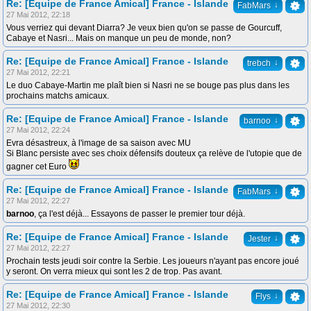
Re: [Equipe de France Amical] France - Islande
↓
FabMars
27 Mai 2012, 22:18
Vous verriez qui devant Diarra? Je veux bien qu'on se passe de Gourcuff,
Cabaye et Nasri... Mais on manque un peu de monde, non?
Re: [Equipe de France Amical] France - Islande
↓
trebch
27 Mai 2012, 22:21
Le duo Cabaye-Martin me plaît bien si Nasri ne se bouge pas plus dans les
prochains matchs amicaux.
Re: [Equipe de France Amical] France - Islande
↓
barnoo
27 Mai 2012, 22:24
Evra désastreux, à l'image de sa saison avec MU
Si Blanc persiste avec ses choix défensifs douteux ça relève de l'utopie que de
gagner cet Euro
Re: [Equipe de France Amical] France - Islande
↓
FabMars
27 Mai 2012, 22:27
barnoo
, ça l'est déjà... Essayons de passer le premier tour déjà.
Re: [Equipe de France Amical] France - Islande
↓
Jester
27 Mai 2012, 22:27
Prochain tests jeudi soir contre la Serbie. Les joueurs n'ayant pas encore joué
y seront. On verra mieux qui sont les 2 de trop. Pas avant.
Re: [Equipe de France Amical] France - Islande
↓
Flys
27 Mai 2012, 22:30