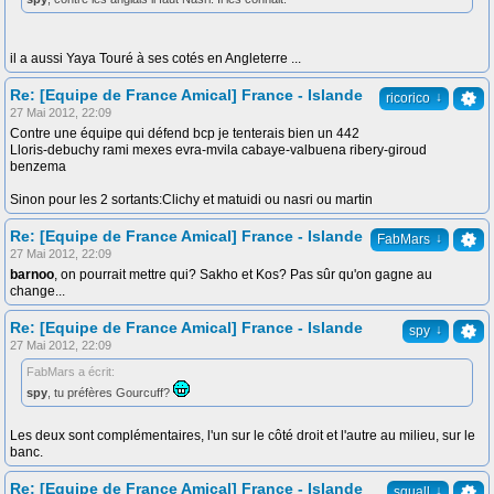
il a aussi Yaya Touré à ses cotés en Angleterre ...
Re: [Equipe de France Amical] France - Islande
↓
ricorico
27 Mai 2012, 22:09
Contre une équipe qui défend bcp je tenterais bien un 442
Lloris-debuchy rami mexes evra-mvila cabaye-valbuena ribery-giroud
benzema
Sinon pour les 2 sortants:Clichy et matuidi ou nasri ou martin
Re: [Equipe de France Amical] France - Islande
↓
FabMars
27 Mai 2012, 22:09
barnoo
, on pourrait mettre qui? Sakho et Kos? Pas sûr qu'on gagne au
change...
Re: [Equipe de France Amical] France - Islande
↓
spy
27 Mai 2012, 22:09
FabMars a écrit:
spy
, tu préfères Gourcuff?
Les deux sont complémentaires, l'un sur le côté droit et l'autre au milieu, sur le
banc.
Re: [Equipe de France Amical] France - Islande
↓
squall