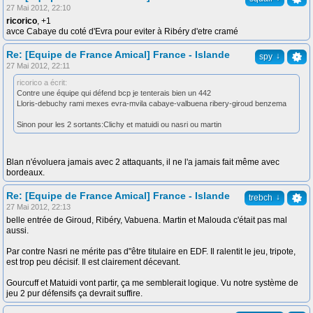
27 Mai 2012, 22:10
ricorico
, +1
avce Cabaye du coté d'Evra pour eviter à Ribéry d'etre cramé
Re: [Equipe de France Amical] France - Islande
↓
spy
27 Mai 2012, 22:11
ricorico a écrit:
Contre une équipe qui défend bcp je tenterais bien un 442
Lloris-debuchy rami mexes evra-mvila cabaye-valbuena ribery-giroud benzema
Sinon pour les 2 sortants:Clichy et matuidi ou nasri ou martin
Blan n'évoluera jamais avec 2 attaquants, il ne l'a jamais fait même avec
bordeaux.
Re: [Equipe de France Amical] France - Islande
↓
trebch
27 Mai 2012, 22:13
belle entrée de Giroud, Ribéry, Vabuena. Martin et Malouda c'était pas mal
aussi.
Par contre Nasri ne mérite pas d"être titulaire en EDF. Il ralentit le jeu, tripote,
est trop peu décisif. Il est clairement décevant.
Gourcuff et Matuidi vont partir, ça me semblerait logique. Vu notre système de
jeu 2 pur défensifs ça devrait suffire.