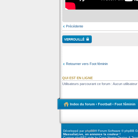
Précédente
Retourner vers Foot féminin
QUI EST EN LIGNE
Utilisateurs parcourant ce forum : Aucun utilisateur 
Index du forum
‹
Football
‹
Foot féminin
Développé par
phpBB
® Forum Software © phpBB G
MassaliaLive, on annonce la couleur !
Custom phpBB3 style by Cosa Nostra Design & Team 