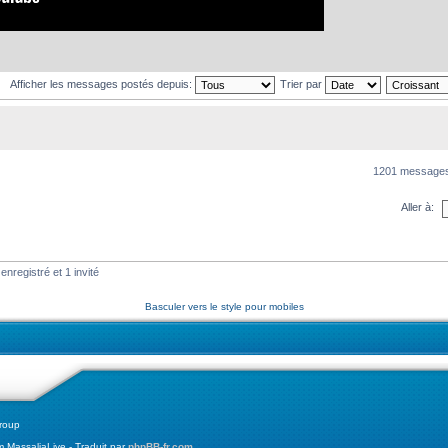
Afficher les messages postés depuis:
Trier par
1201 message
Aller à:
enregistré et 1 invité
Basculer vers le style pour mobiles
roup
MassaliaLive - Traduit par
phpBB-fr.com