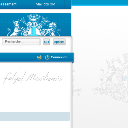
Classement
Maillots OM
Connexion