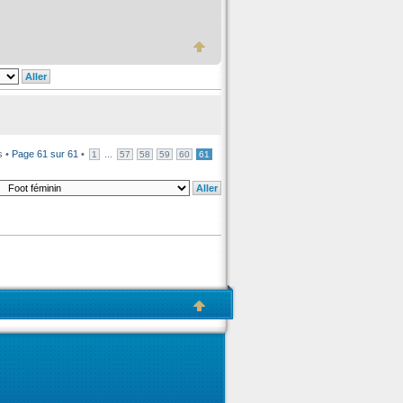
s •
Page
61
sur
61
•
...
1
57
58
59
60
61