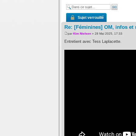
Sujet verrouillé
Re: [Féminines] OM, infos et
par
Kim Nielsen
» 28 Mai 2025, 17:33
Entretient avec Tess Laplacette.