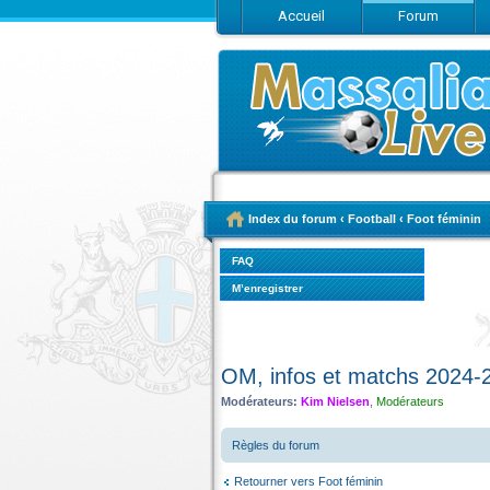
Accueil
Forum
Index du forum
‹
Football
‹
Foot féminin
FAQ
M’enregistrer
OM, infos et matchs 2024-
Modérateurs:
Kim Nielsen
,
Modérateurs
Règles du forum
Retourner vers Foot féminin