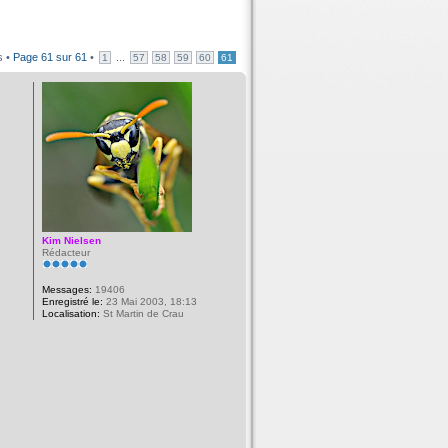
s •
Page
61
sur
61
•
...
1
57
58
59
60
61
Kim Nielsen
Rédacteur
Messages:
19406
Enregistré le:
23 Mai 2003, 18:13
Localisation:
St Martin de Crau