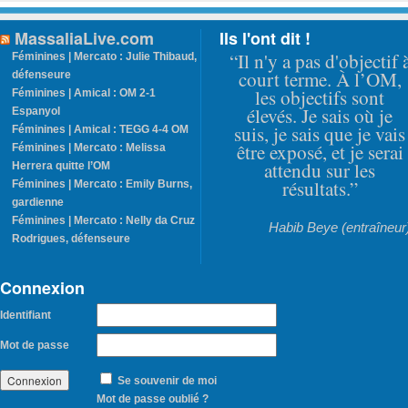
MassaliaLive.com
Ils l'ont dit !
“Il n'y a pas d'objectif 
Féminines | Mercato : Julie Thibaud,
court terme. À l’OM,
défenseure
les objectifs sont
Féminines | Amical : OM 2-1
élevés. Je sais où je
Espanyol
suis, je sais que je vais
Féminines | Amical : TEGG 4-4 OM
être exposé, et je serai
Féminines | Mercato : Melissa
attendu sur les
Herrera quitte l’OM
résultats.”
Féminines | Mercato : Emily Burns,
gardienne
Féminines | Mercato : Nelly da Cruz
Habib Beye (entraîneur
Rodrigues, défenseure
Connexion
Identifiant
Mot de passe
Se souvenir de moi
Mot de passe oublié ?