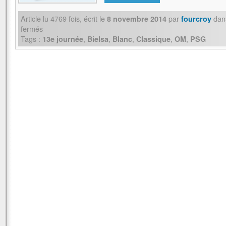
Article lu
4769
fois, écrit
le
par
dan
8 novembre 2014
fourcroy
fermés
Tags :
,
,
,
,
,
13e journée
Bielsa
Blanc
Classique
OM
PSG