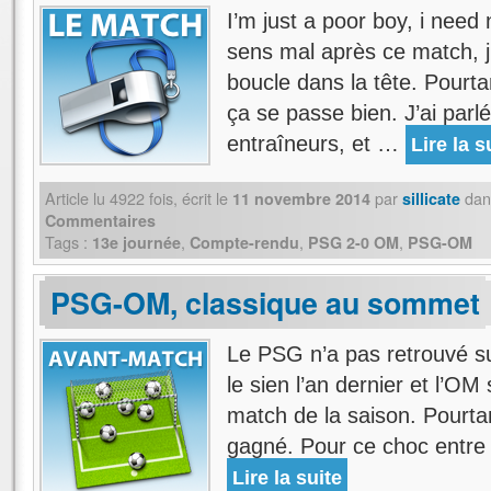
I’m just a poor boy, i ne
sens mal après ce match, j
boucle dans la tête. Pourtan
ça se passe bien. J’ai parl
entraîneurs, et …
Lire la s
Article lu
4922
fois, écrit
le
par
dan
11 novembre 2014
sillicate
Commentaires
Tags :
,
,
,
13e journée
Compte-rendu
PSG 2-0 OM
PSG-OM
PSG-OM, classique au sommet
Le PSG n’a pas retrouvé sur 
le sien l’an dernier et l’O
match de la saison. Pourta
gagné. Pour ce choc entre
Lire la suite