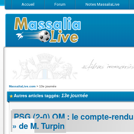
Accueil
Forum
Notes MassaliaLive
Suivez-nous sur Facebook
Suivez-nous sur Twitter
Abonnez-vo
MassaliaLive.com
>
13e journée
Autres articles taggés:
13e journée
PSG (2-0) OM : le compte-rendu
» de M. Turpin