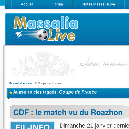
Accueil
Forum
Notes MassaliaLive
Suivez-nous sur Facebook
Suivez-nous sur Twitter
Abonnez-vo
MassaliaLive.com
>
Coupe de France
Autres articles taggés:
Coupe de France
CDF : le match vu du Roazhon
Dimanche 21 janvier dernier