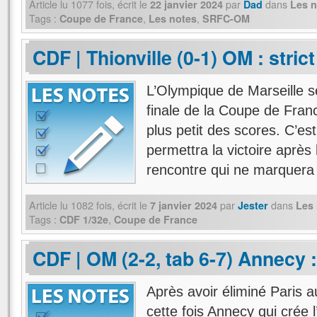
Article lu
1077
fois, écrit
le
par
dans
22 janvier 2024
Dad
Les n
Tags :
,
,
Coupe de France
Les notes
SRFC-OM
CDF | Thionville (0-1) OM : stri
L’Olympique de Marseille se
finale de la Coupe de Franc
plus petit des scores. C’e
permettra la victoire après
rencontre qui ne marquer
Article lu
1082
fois, écrit
le
par
dans
7 janvier 2024
Jester
Les
Tags :
,
CDF 1/32e
Coupe de France
CDF | OM (2-2, tab 6-7) Annecy :
Après avoir éliminé Paris a
cette fois Annecy qui crée 