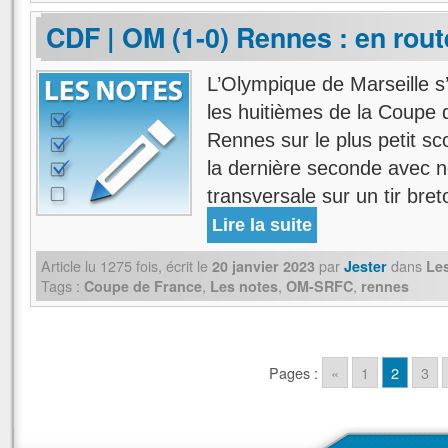
CDF | OM (1-0) Rennes : en rout
L’Olympique de Marseille s’
les huitièmes de la Coupe 
Rennes sur le plus petit sc
la dernière seconde avec
transversale sur un tir br
Lire la suite
Article lu
1275
fois, écrit
le
par
dans
20 janvier 2023
Jester
Le
Tags :
,
,
,
Coupe de France
Les notes
OM-SRFC
rennes
Pages :
«
1
2
3