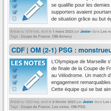
se qualifie pour les demie
supporters avaient pourtan
de situation grâce au but 
Article lu
1078
fois, écrit
le
par
dans
1 mars 2023
Jester
Les n
Tags :
,
Coupe de France
OM-Annecy
CDF | OM (2-1) PSG : monstrueu
L’Olympique de Marseille s’
de finale de la Coupe de F
au Vélodrome. Un match d’u
engagement remarquables 
Cette équipe qui se bat ai
Article lu
1023
fois, écrit
le
par
dans
8 février 2023
Jester
Les 
Tags :
,
,
Coupe de France
Les notes
OM-PSG