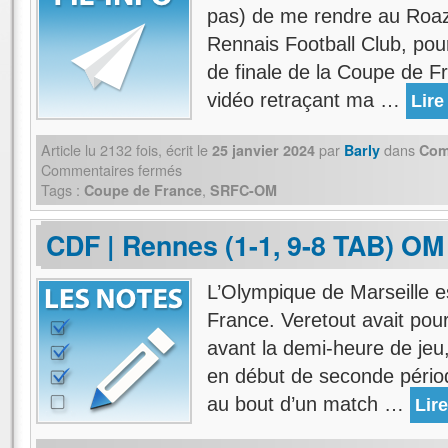
pas) de me rendre au Roaz
Rennais Football Club, po
de finale de la Coupe de Fr
vidéo retraçant ma …
Lire
Article lu
2132
fois, écrit
le
par
dans
25 janvier 2024
Barly
Com
Commentaires fermés
Tags :
,
Coupe de France
SRFC-OM
CDF | Rennes (1-1, 9-8 TAB) OM 
L’Olympique de Marseille e
France. Veretout avait pou
avant la demi-heure de jeu
en début de seconde période
au bout d’un match …
Lire