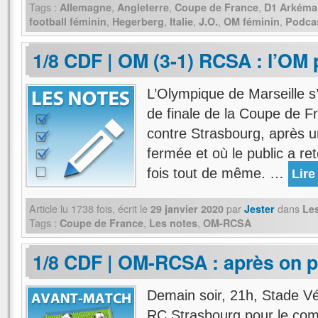
Tags :
,
,
,
Allemagne
Angleterre
Coupe de France
D1 Arkéma
,
,
,
,
,
football féminin
Hegerberg
Italie
J.O.
OM féminin
Podca
1/8 CDF | OM (3-1) RCSA : l’OM 
L’Olympique de Marseille s’
de finale de la Coupe de F
contre Strasbourg, après 
fermée et où le public a re
fois tout de même. …
Lire
Article lu
1738
fois, écrit
le
par
dans
29 janvier 2020
Jester
Le
Tags :
,
,
Coupe de France
Les notes
OM-RCSA
1/8 CDF | OM-RCSA : après on p
Demain soir, 21h, Stade Vé
RC Strasbourg pour le com