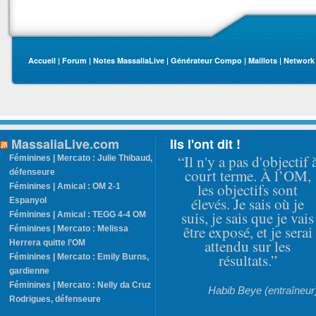
Accueil
|
Forum
|
Notes MassaliaLive
|
Générateur Compo
|
Maillots
|
Network
MassaliaLive.com
Ils l'ont dit !
“Il n'y a pas d'objectif 
Féminines | Mercato : Julie Thibaud,
court terme. À l’OM,
défenseure
les objectifs sont
Féminines | Amical : OM 2-1
élevés. Je sais où je
Espanyol
suis, je sais que je vais
Féminines | Amical : TEGG 4-4 OM
être exposé, et je serai
Féminines | Mercato : Melissa
attendu sur les
Herrera quitte l’OM
résultats.”
Féminines | Mercato : Emily Burns,
gardienne
Féminines | Mercato : Nelly da Cruz
Habib Beye (entraîneur
Rodrigues, défenseure