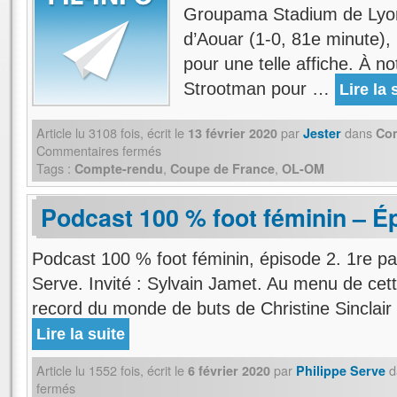
Groupama Stadium de Lyon.
d’Aouar (1-0, 81e minute), l
pour une telle affiche. À n
Strootman pour …
Lire la 
Article lu
3108
fois, écrit
le
par
dans
13 février 2020
Jester
Co
Commentaires fermés
Tags :
,
,
Compte-rendu
Coupe de France
OL-OM
Podcast 100 % foot féminin – É
Podcast 100 % foot féminin, épisode 2. 1re par
Serve. Invité : Sylvain Jamet. Au menu de cett
record du monde de buts de Christine Sinclair
Lire la suite
Article lu
1552
fois, écrit
le
par
d
6 février 2020
Philippe Serve
fermés