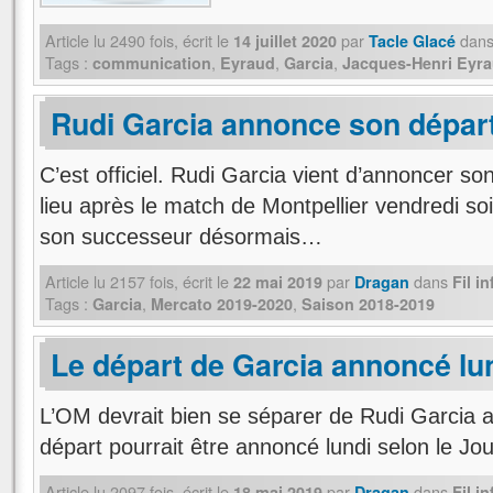
Article lu
2490
fois, écrit
le
par
dan
14 juillet 2020
Tacle Glacé
Tags :
,
,
,
communication
Eyraud
Garcia
Jacques-Henri Eyr
Rudi Garcia annonce son dépar
C’est officiel. Rudi Garcia vient d’annoncer so
lieu après le match de Montpellier vendredi so
son successeur désormais…
Article lu
2157
fois, écrit
le
par
dans
22 mai 2019
Dragan
Fil i
Tags :
,
,
Garcia
Mercato 2019-2020
Saison 2018-2019
Le départ de Garcia annoncé lu
L’OM devrait bien se séparer de Rudi Garcia a
départ pourrait être annoncé lundi selon le J
Article lu
2097
fois, écrit
le
par
dans
18 mai 2019
Dragan
Fil i