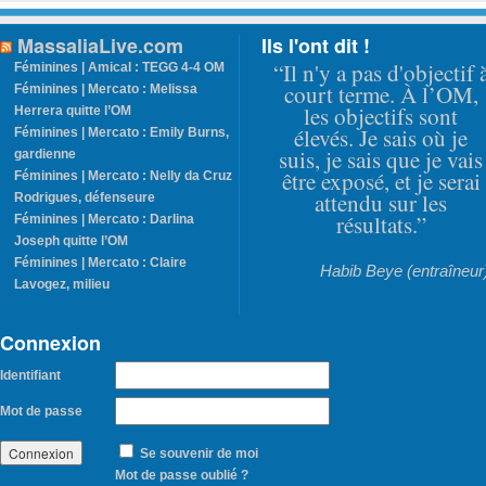
MassaliaLive.com
Ils l'ont dit !
“Il n'y a pas d'objectif 
Féminines | Amical : TEGG 4-4 OM
court terme. À l’OM,
Féminines | Mercato : Melissa
les objectifs sont
Herrera quitte l’OM
élevés. Je sais où je
Féminines | Mercato : Emily Burns,
suis, je sais que je vais
gardienne
être exposé, et je serai
Féminines | Mercato : Nelly da Cruz
attendu sur les
Rodrigues, défenseure
résultats.”
Féminines | Mercato : Darlina
Joseph quitte l’OM
Féminines | Mercato : Claire
Habib Beye (entraîneur
Lavogez, milieu
Connexion
Identifiant
Mot de passe
Se souvenir de moi
Mot de passe oublié ?