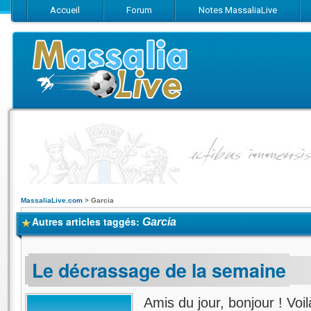
Accueil
Forum
Notes MassaliaLive
Suivez-nous sur Facebook
Suivez-nous sur Twitter
Abonnez-vo
MassaliaLive.com
>
Garcia
Autres articles taggés:
Garcia
Le décrassage de la semaine
Amis du jour, bonjour ! Voi