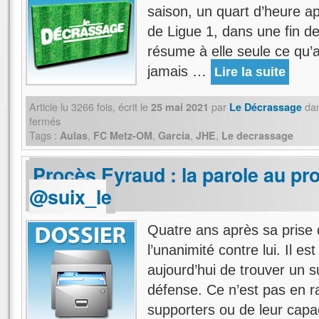
saison, un quart d’heure ap
de Ligue 1, dans une fin 
résume à elle seule ce qu’a
jamais …
Lire la suite
Article lu
3266
fois, écrit
le
par
da
25 mai 2021
Le Décrassage
fermés
Tags :
,
,
,
,
Aulas
FC Metz-OM
Garcia
JHE
Le decrassage
Procès Eyraud : la parole au pr
@suix_le
Quatre ans après sa prise 
l’unanimité contre lui. Il e
aujourd’hui de trouver un s
défense. Ce n’est pas en ra
supporters ou de leur cap