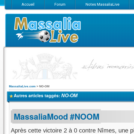
Accueil
Forum
Notes MassaliaLive
Suivez-nous sur Facebook
Suivez-nous sur Twitter
Abonnez-vo
MassaliaLive.com
>
NO-OM
Autres articles taggés:
NO-OM
MassaliaMood #NOOM
Après cette victoire 2 à 0 contre Nîmes, une pl