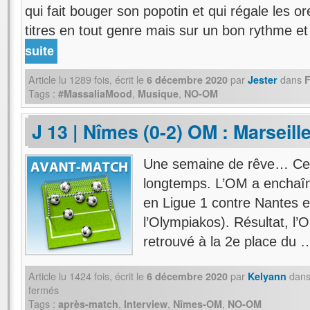
qui fait bouger son popotin et qui régale les orei
titres en tout genre mais sur un bon rythme e
suite
Article lu
1289
fois, écrit
le
par
dans
6 décembre 2020
Jester
F
Tags :
,
,
#MassaliaMood
Musique
NO-OM
J 13 | Nîmes (0-2) OM : Marseille
Une semaine de rêve… Cela 
longtemps. L’OM a enchaîné 
en Ligue 1 contre Nantes 
l’Olympiakos). Résultat, l’O
retrouvé à la 2e place du
Article lu
1424
fois, écrit
le
par
dan
6 décembre 2020
Kelyann
fermés
Tags :
,
,
,
après-match
Interview
Nîmes-OM
NO-OM