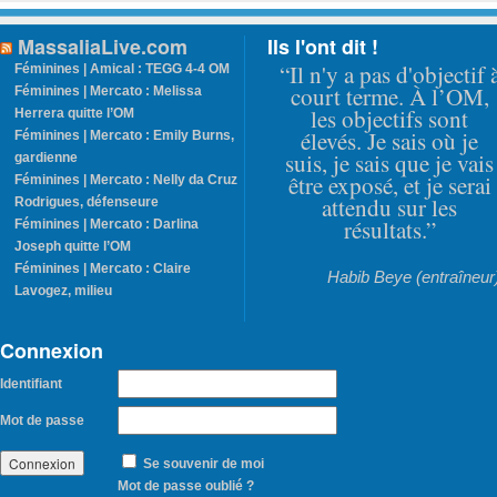
MassaliaLive.com
Ils l'ont dit !
“Il n'y a pas d'objectif 
Féminines | Amical : TEGG 4-4 OM
court terme. À l’OM,
Féminines | Mercato : Melissa
les objectifs sont
Herrera quitte l’OM
élevés. Je sais où je
Féminines | Mercato : Emily Burns,
suis, je sais que je vais
gardienne
être exposé, et je serai
Féminines | Mercato : Nelly da Cruz
attendu sur les
Rodrigues, défenseure
résultats.”
Féminines | Mercato : Darlina
Joseph quitte l’OM
Féminines | Mercato : Claire
Habib Beye (entraîneur
Lavogez, milieu
Connexion
Identifiant
Mot de passe
Se souvenir de moi
Mot de passe oublié ?