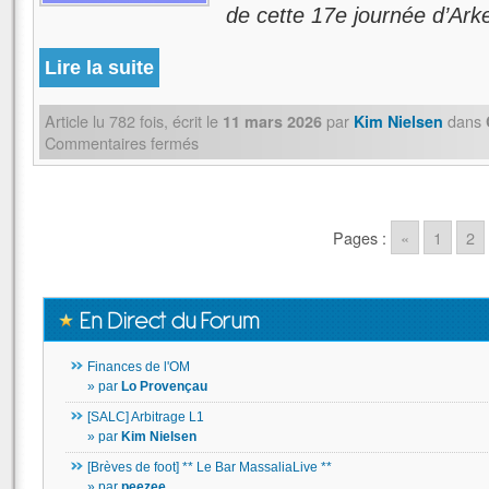
de cette 17e journée d’Ar
Lire la suite
Article lu
782
fois, écrit
le
par
dans
11 mars 2026
Kim Nielsen
Commentaires fermés
Pages :
«
1
2
Finances de l'OM
» par
Lo Provençau
[SALC] Arbitrage L1
» par
Kim Nielsen
[Brèves de foot] ** Le Bar MassaliaLive **
» par
peezee