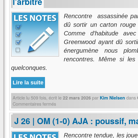
l’arbitre
Rencontre assassinée par 
dû sortir un carton rouge 
Comme d’habitude avec l
Greenwood ayant dû sortir
énergumène nous plom
rencontres. Même si les M
quelconques.
Lire la suite
Article lu
509
fois, écrit
le
par
dans
22 mars 2026
Kim Nielsen
Commentaires fermés
J 26 | OM (1-0) AJA : poussif, m
Rencontre tendue, les joue