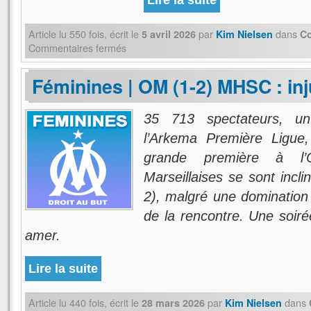
Lire la suite
Article lu
550
fois, écrit
le
par
dans
5 avril 2026
Kim Nielsen
C
Commentaires fermés
Féminines | OM (1-2) MHSC : inj
35 713 spectateurs, un
l’Arkema Première Ligue
grande première à l’
Marseillaises se sont incli
2), malgré une domination
de la rencontre. Une soiré
amer.
Lire la suite
Article lu
440
fois, écrit
le
par
dans
28 mars 2026
Kim Nielsen