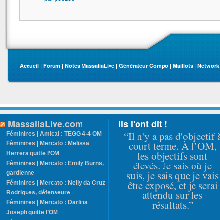
Accueil
|
Forum
|
Notes MassaliaLive
|
Générateur Compo
|
Maillots
|
Network
MassaliaLive.com
Ils l'ont dit !
“Il n'y a pas d'objectif 
Féminines | Amical : TEGG 4-4 OM
court terme. À l’OM,
Féminines | Mercato : Melissa
les objectifs sont
Herrera quitte l’OM
élevés. Je sais où je
Féminines | Mercato : Emily Burns,
suis, je sais que je vais
gardienne
être exposé, et je serai
Féminines | Mercato : Nelly da Cruz
attendu sur les
Rodrigues, défenseure
résultats.”
Féminines | Mercato : Darlina
Joseph quitte l’OM