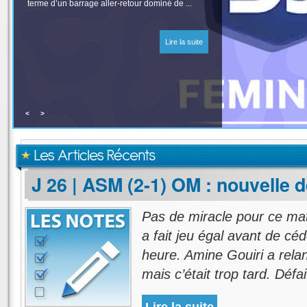
terme d’un barrage aller-retour dominé de ...
Lire la suite
<
>
Les Articles Récents
J 26 | ASM (2-1) OM : nouvelle d
Pas de miracle pour ce m
a fait jeu égal avant de cé
heure. Amine Gouiri a relan
mais c’était trop tard. Défa