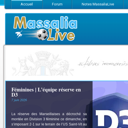
Accueil
Forum
Notes MassaliaLive
Suivez-nous sur Facebook
Suivez-nous sur Twitter
Abonnez-vo
Féminines | L’équipe réserve en
D3
7 juin 2026
La réserve des Marseillaises a décroché sa
montée en Division 3 féminine ce dimanche, en
s’imposant 2-1 sur le terrain de l’US Saint-Vit au