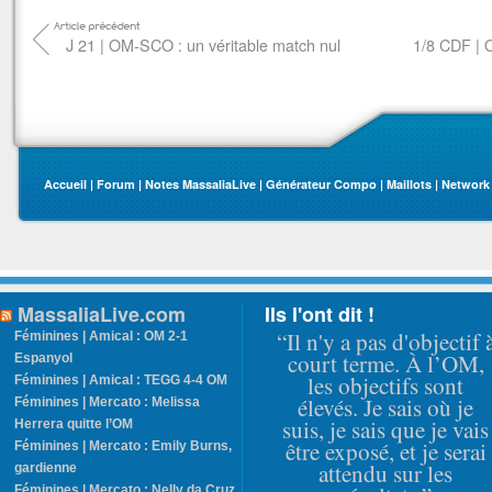
J 21 | OM-SCO : un véritable match nul
1/8 CDF | 
Accueil
|
Forum
|
Notes MassaliaLive
|
Générateur Compo
|
Maillots
|
Network
MassaliaLive.com
Ils l'ont dit !
“Il n'y a pas d'objectif 
Féminines | Amical : OM 2-1
court terme. À l’OM,
Espanyol
les objectifs sont
Féminines | Amical : TEGG 4-4 OM
élevés. Je sais où je
Féminines | Mercato : Melissa
suis, je sais que je vais
Herrera quitte l’OM
être exposé, et je serai
Féminines | Mercato : Emily Burns,
attendu sur les
gardienne
Féminines | Mercato : Nelly da Cruz