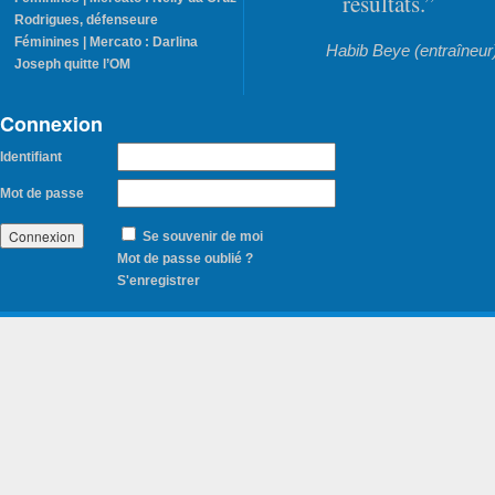
résultats.”
Rodrigues, défenseure
Féminines | Mercato : Darlina
Habib Beye (entraîneur
Joseph quitte l’OM
Connexion
Identifiant
Mot de passe
Se souvenir de moi
Mot de passe oublié ?
S'enregistrer