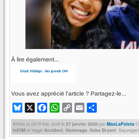
À lire également...
Diouf, Hidalgo : des grands OM
Vous avez apprécié l'article ? Partagez-le...
Bluesky
X
Facebook
WhatsApp
Copy
Email
Partager
Link
Article lu
2479
fois, écrit
le
par
Ce
27 janvier 2020
MaxLaPelota
et taggé
,
,
. Sauvegar
infOM
Accident
Hommage
Kobe Bryant