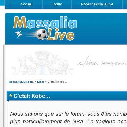
Accueil
Forum
Notes MassaliaLive
Suivez-nous sur Facebook
Suivez-nous sur Twitter
Abonnez-vo
MassaliaLive.com
>
Edito
>
C’était Kobe…
C’était Kobe…
Nous savons que sur le forum, vous êtes nombr
plus particulièrement de NBA. Le tragique acc