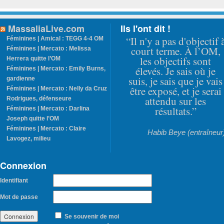
MassaliaLive.com
Ils l'ont dit !
“Il n'y a pas d'objectif 
Féminines | Amical : TEGG 4-4 OM
court terme. À l’OM,
Féminines | Mercato : Melissa
les objectifs sont
Herrera quitte l’OM
élevés. Je sais où je
Féminines | Mercato : Emily Burns,
suis, je sais que je vais
gardienne
être exposé, et je serai
Féminines | Mercato : Nelly da Cruz
attendu sur les
Rodrigues, défenseure
résultats.”
Féminines | Mercato : Darlina
Joseph quitte l’OM
Féminines | Mercato : Claire
Habib Beye (entraîneur
Lavogez, milieu
Connexion
Identifiant
Mot de passe
Se souvenir de moi