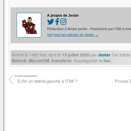
Link
A propos de Jester
Rédacteur à temps perdu - Passionné par l'OM à mon
Voir tous les articles de Jester
→
Article lu
1483
fois, écrit
le
par
Cet articl
13 juillet 2020
Jester
,
,
. Sauvegarder le
.
Balerdi
MercatOM
transferts
lien
Enfin un latéral gauche à l’OM ?
Procès E