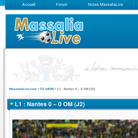
Accueil
Forum
Notes MassaliaLive
Suivez-nous sur Facebook
Suivez-nous sur Twitter
Abonnez-vo
MassaliaLive.com
>
Fil infOM
>
L1 : Nantes 0 – 0 OM (J2)
L1 : Nantes 0 – 0 OM (J2)