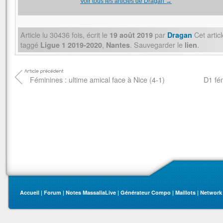
Voir tous les articles de Dragan
→
Article lu
30436
fois, écrit
le
par
Cet artic
19 août 2019
Dragan
taggé
,
. Sauvegarder le
.
Ligue 1 2019-2020
Nantes
lien
Féminines : ultime amical face à Nice (4-1)
D1 fé
Accueil
|
Forum
|
Notes MassaliaLive
|
Générateur Compo
|
Maillots
|
Network