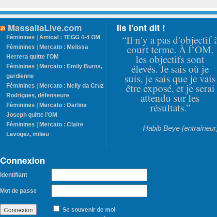
MassaliaLive.com
Ils l'ont dit !
“Il n'y a pas d'objectif 
Féminines | Amical : TEGG 4-4 OM
court terme. À l’OM,
Féminines | Mercato : Melissa
les objectifs sont
Herrera quitte l’OM
élevés. Je sais où je
Féminines | Mercato : Emily Burns,
suis, je sais que je vais
gardienne
être exposé, et je serai
Féminines | Mercato : Nelly da Cruz
attendu sur les
Rodrigues, défenseure
résultats.”
Féminines | Mercato : Darlina
Joseph quitte l’OM
Féminines | Mercato : Claire
Habib Beye (entraîneur
Lavogez, milieu
Connexion
Identifiant
Mot de passe
Se souvenir de moi