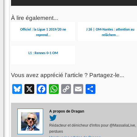
À lire également...
Officiel : la Ligue 1 2019/20 ne
J 26 | OM-Nantes : attention au
reprend...
relâchem...
L1 : Rennes 0-1 OM
Vous avez apprécié l'article ? Partagez-le...
Bluesky
X
Facebook
WhatsApp
Copy
Email
Partager
Link
A propos de Dragan
Rédacteur et dénicheur d'infos pour @MassaliaLive, 
perdues