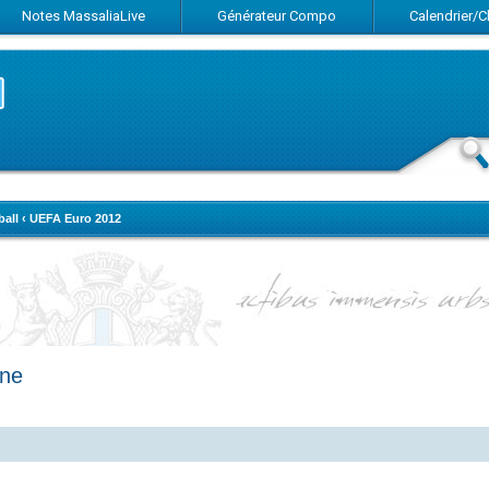
Notes MassaliaLive
Générateur Compo
Calendrier/
ball
‹
UEFA Euro 2012
gne