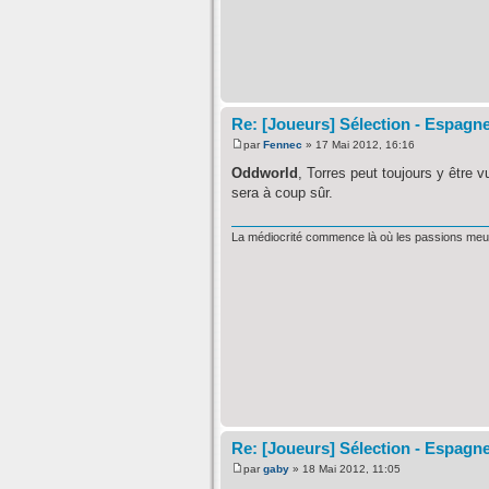
Re: [Joueurs] Sélection - Espagn
par
Fennec
» 17 Mai 2012, 16:16
Oddworld
, Torres peut toujours y être
sera à coup sûr.
La médiocrité commence là où les passions meu
Re: [Joueurs] Sélection - Espagn
par
gaby
» 18 Mai 2012, 11:05