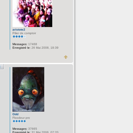
aristote2
Pilier de comptoir
Messages:
17468
Enregistré le:
26 Mai 2008, 18:39
Odd
Floodeur pro
Messages:
37665
Enregistré le:
31 Mai 2006, 07:20