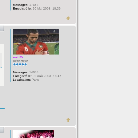
Messages:
17468
Enregistré le:
26 Mai 2008, 18:39
meh75
Rédacteur
Messages:
14033
Enregistré le:
02 Aoû 2003, 18:47
Localisation:
Paris