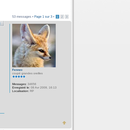
53 messages •
Page
1
sur
3
•
1
2
3
Fennec
coupé grandes oreilles
Messages:
34656
Enregistré le:
08 Avr 2009, 16:13
Localisation:
RP