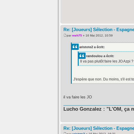
Re: [Joueurs] Sélection - Espagn
par
meh75
» 16 Mai 2012, 10:59
aristote2 a écrit:
randoulou a écrit:
Il va pas plutôt faire les JO Azpi ?
J'espère que non. Du moins, s'il est t
il va faire les JO
Lucho Gonzalez : "L'OM, ça m
Re: [Joueurs] Sélection - Espagn
par
aristote2
» 16 Mai 2012, 16:31