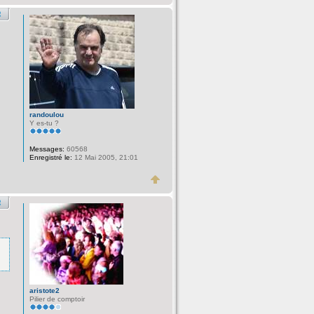
randoulou
Y es-tu ?
Messages:
60568
Enregistré le:
12 Mai 2005, 21:01
aristote2
Pilier de comptoir