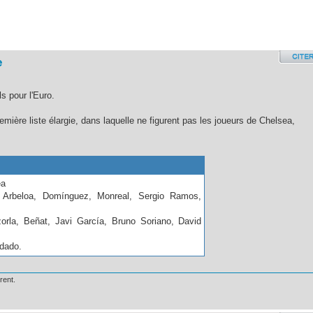
e
s pour l'Euro.
mière liste élargie, dans laquelle ne figurent pas les joueurs de Chelsea,
ea
a, Arbeloa, Domínguez, Monreal, Sergio Ramos,
zorla, Beñat, Javi García, Bruno Soriano, David
ldado.
rent.