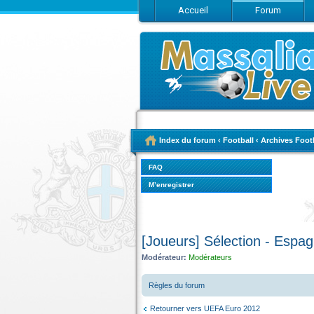
Accueil
Forum
Index du forum
‹
Football
‹
Archives Foot
FAQ
M’enregistrer
[Joueurs] Sélection - Espa
Modérateur:
Modérateurs
Règles du forum
Retourner vers UEFA Euro 2012