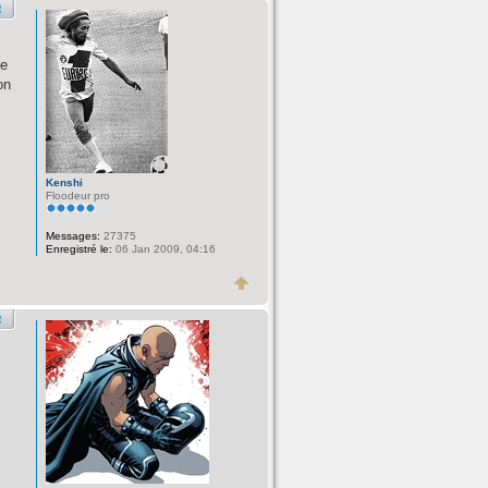
de
on
Kenshi
Floodeur pro
Messages:
27375
Enregistré le:
06 Jan 2009, 04:16