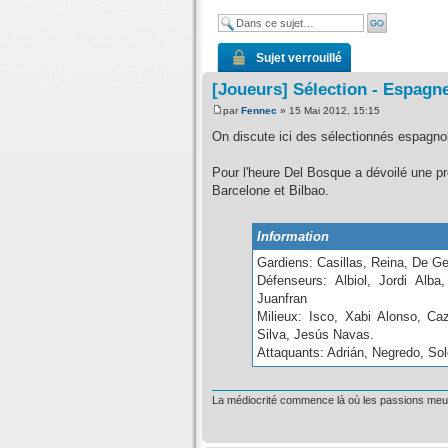
Sujet verrouillé
[Joueurs] Sélection - Espagn
par
Fennec
» 15 Mai 2012, 15:15
On discute ici des sélectionnés espagnol
Pour l'heure Del Bosque a dévoilé une pre
Barcelone et Bilbao.
Information
Gardiens: Casillas, Reina, De G
Défenseurs: Albiol, Jordi Alb
Juanfran
Milieux: Isco, Xabi Alonso, Ca
Silva, Jesús Navas.
Attaquants: Adrián, Negredo, So
La médiocrité commence là où les passions meu