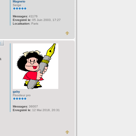
Magneto
Serge
Messages:
41176
Enregistré le:
05 Juin 2003, 17:27
Localisation:
Paris
a
gaby
Floodeur pro
Messages:
36007
Enregistré le:
12 Mai 2018, 20:31