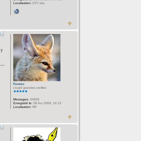
Localisation:
DTC lulu
 y
Fennec
coupé grandes oreilles
Messages:
34656
Enregistré le:
08 Avr 2009, 16:13
Localisation:
RP