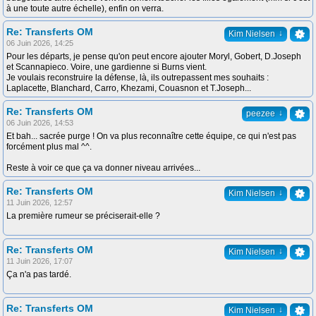
à une toute autre échelle), enfin on verra.
Re: Transferts OM
↓
Kim Nielsen
06 Juin 2026, 14:25
Pour les départs, je pense qu'on peut encore ajouter Moryl, Gobert, D.Joseph
et Scannapieco. Voire, une gardienne si Burns vient.
Je voulais reconstruire la défense, là, ils outrepassent mes souhaits :
Laplacette, Blanchard, Carro, Khezami, Couasnon et T.Joseph...
Re: Transferts OM
↓
peezee
06 Juin 2026, 14:53
Et bah... sacrée purge ! On va plus reconnaître cette équipe, ce qui n'est pas
forcément plus mal ^^.
Reste à voir ce que ça va donner niveau arrivées...
Re: Transferts OM
↓
Kim Nielsen
11 Juin 2026, 12:57
La première rumeur se préciserait-elle ?
Re: Transferts OM
↓
Kim Nielsen
11 Juin 2026, 17:07
Ça n'a pas tardé.
Re: Transferts OM
↓
Kim Nielsen