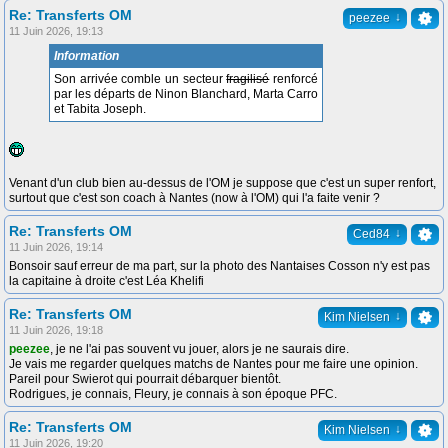
Re: Transferts OM
↓
peezee
11 Juin 2026, 19:13
Information
Son arrivée comble un secteur
fragilisé
renforcé
par les départs de Ninon Blanchard, Marta Carro
et Tabita Joseph.
Venant d'un club bien au-dessus de l'OM je suppose que c'est un super renfort,
surtout que c'est son coach à Nantes (now à l'OM) qui l'a faite venir ?
Re: Transferts OM
↓
Ced84
11 Juin 2026, 19:14
Bonsoir sauf erreur de ma part, sur la photo des Nantaises Cosson n'y est pas
la capitaine à droite c'est Léa Khelifi
Re: Transferts OM
↓
Kim Nielsen
11 Juin 2026, 19:18
peezee
, je ne l'ai pas souvent vu jouer, alors je ne saurais dire.
Je vais me regarder quelques matchs de Nantes pour me faire une opinion.
Pareil pour Swierot qui pourrait débarquer bientôt.
Rodrigues, je connais, Fleury, je connais à son époque PFC.
Re: Transferts OM
↓
Kim Nielsen
11 Juin 2026, 19:20