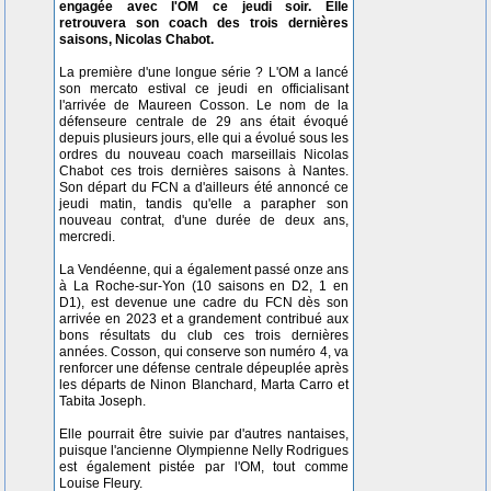
engagée avec l'OM ce jeudi soir. Elle
retrouvera son coach des trois dernières
saisons, Nicolas Chabot.
La première d'une longue série ? L'OM a lancé
son mercato estival ce jeudi en officialisant
l'arrivée de Maureen Cosson. Le nom de la
défenseure centrale de 29 ans était évoqué
depuis plusieurs jours, elle qui a évolué sous les
ordres du nouveau coach marseillais Nicolas
Chabot ces trois dernières saisons à Nantes.
Son départ du FCN a d'ailleurs été annoncé ce
jeudi matin, tandis qu'elle a parapher son
nouveau contrat, d'une durée de deux ans,
mercredi.
La Vendéenne, qui a également passé onze ans
à La Roche-sur-Yon (10 saisons en D2, 1 en
D1), est devenue une cadre du FCN dès son
arrivée en 2023 et a grandement contribué aux
bons résultats du club ces trois dernières
années. Cosson, qui conserve son numéro 4, va
renforcer une défense centrale dépeuplée après
les départs de Ninon Blanchard, Marta Carro et
Tabita Joseph.
Elle pourrait être suivie par d'autres nantaises,
puisque l'ancienne Olympienne Nelly Rodrigues
est également pistée par l'OM, tout comme
Louise Fleury.