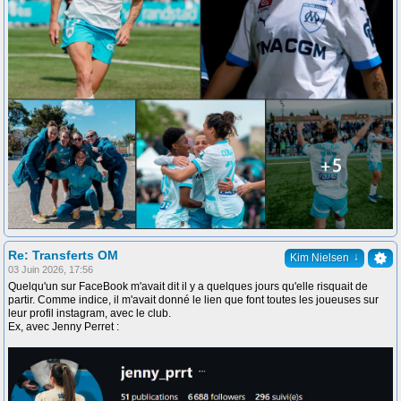
Re: Transferts OM
↓
Kim Nielsen
03 Juin 2026, 17:56
Quelqu'un sur FaceBook m'avait dit il y a quelques jours qu'elle risquait de
partir. Comme indice, il m'avait donné le lien que font toutes les joueuses sur
leur profil instagram, avec le club.
Ex, avec Jenny Perret :