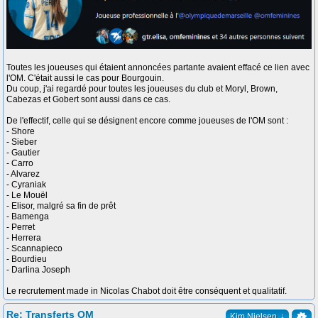
Toutes les joueuses qui étaient annoncées partante avaient effacé ce lien avec
l'OM. C'était aussi le cas pour Bourgouin.
Du coup, j'ai regardé pour toutes les joueuses du club et Moryl, Brown,
Cabezas et Gobert sont aussi dans ce cas.
De l'effectif, celle qui se désignent encore comme joueuses de l'OM sont :
- Shore
- Sieber
- Gautier
- Carro
- Alvarez
- Cyraniak
- Le Mouël
- Elisor, malgré sa fin de prêt
- Bamenga
- Perret
- Herrera
- Scannapieco
- Bourdieu
- Darlina Joseph
Le recrutement made in Nicolas Chabot doit être conséquent et qualitatif.
Re: Transferts OM
↓
Kim Nielsen