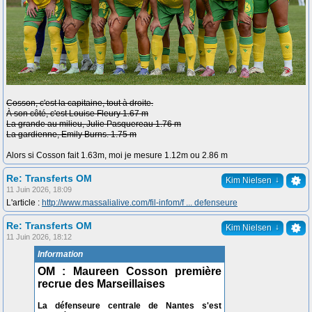
Cosson, c'est la capitaine, tout à droite.
À son côté, c'est Louise Fleury 1.67 m
La grande au milieu, Julie Pasquereau 1.76 m
La gardienne, Emily Burns. 1.75 m
Alors si Cosson fait 1.63m, moi je mesure 1.12m ou 2.86 m
Re: Transferts OM
↓
Kim Nielsen
11 Juin 2026, 18:09
L'article :
http://www.massalialive.com/fil-infom/f ... defenseure
Re: Transferts OM
↓
Kim Nielsen
11 Juin 2026, 18:12
Information
OM : Maureen Cosson première
recrue des Marseillaises
La défenseure centrale de Nantes s'est