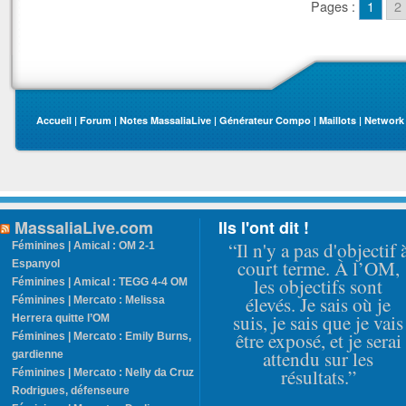
Pages :
1
2
Accueil
|
Forum
|
Notes MassaliaLive
|
Générateur Compo
|
Maillots
|
Network
MassaliaLive.com
Ils l'ont dit !
“Il n'y a pas d'objectif 
Féminines | Amical : OM 2-1
court terme. À l’OM,
Espanyol
les objectifs sont
Féminines | Amical : TEGG 4-4 OM
élevés. Je sais où je
Féminines | Mercato : Melissa
suis, je sais que je vais
Herrera quitte l’OM
être exposé, et je serai
Féminines | Mercato : Emily Burns,
attendu sur les
gardienne
résultats.”
Féminines | Mercato : Nelly da Cruz
Rodrigues, défenseure