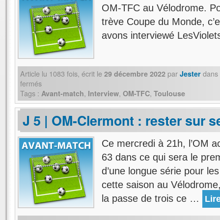
OM-TFC au Vélodrome. Pour
trève Coupe du Monde, c’es
avons interviewé LesViolet
Article lu
1083
fois, écrit
le
par
dans
29 décembre 2022
Jester
fermés
Tags :
,
,
,
Avant-match
Interview
OM-TFC
Toulouse
J 5 | OM-Clermont : rester sur 
Ce mercredi à 21h, l’OM ac
63 dans ce qui sera le pr
d’une longue série pour les
cette saison au Vélodrome, 
la passe de trois ce …
Lire