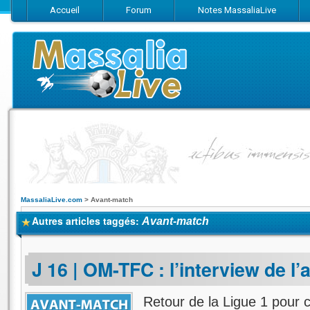
Accueil
Forum
Notes MassaliaLive
Suivez-nous sur Facebook
Suivez-nous sur Twitter
Abonnez-vo
MassaliaLive.com
>
Avant-match
Autres articles taggés:
Avant-match
J 16 | OM-TFC : l’interview de l’
Retour de la Ligue 1 pour 