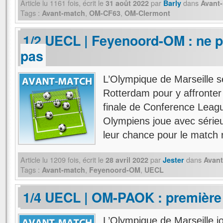
Article lu
1161
fois, écrit
le
par
dans
31 août 2022
Barly
Avant
Tags :
,
,
Avant-match
OM-CF63
OM-Clermont
1/2 UECL | Feyenoord-OM : ne pa
pas
L’Olympique de Marseille s
Rotterdam pour y affronter
finale de Conference Leagu
Olympiens joue avec série
leur chance pour le match 
Article lu
1209
fois, écrit
le
par
dans
28 avril 2022
Jester
Avan
Tags :
,
,
Avant-match
Feyenoord-OM
UECL
1/4 UECL | OM-PAOK : première 
L’Olympique de Marseille jo