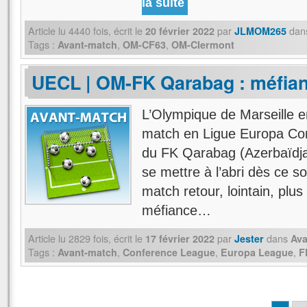
la suite
Article lu
4440
fois, écrit
le
par
dan
20 février 2022
JLMOM265
Tags :
,
,
Avant-match
OM-CF63
OM-Clermont
UECL | OM-FK Qarabag : méfia
L’Olympique de Marseille e
match en Ligue Europa Con
du FK Qarabag (Azerbaïdjan
se mettre à l’abri dès ce so
match retour, lointain, plus
méfiance…
Article lu
2829
fois, écrit
le
par
dans
17 février 2022
Jester
Ava
Tags :
,
,
,
Avant-match
Conference League
Europa League
F