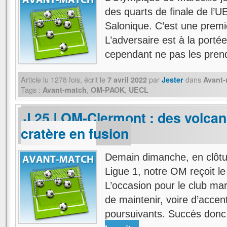
des quarts de finale de l
Salonique. C’est une premi
L’adversaire est à la portée
cependant ne pas les pre
Article lu
1278
fois, écrit
le
par
dans
7 avril 2022
Jester
Avant
Tags :
,
,
Avant-match
OM-PAOK
UECL
J 25 | OM-Clermont : des volcan
cratère en fusion
Demain dimanche, en clôtu
Ligue 1, notre OM reçoit l
L’occasion pour le club mars
de maintenir, voire d’acce
poursuivants. Succès donc