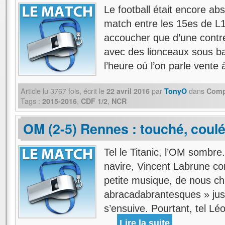
Le football était encore abs
match entre les 15es de L1
accoucher que d’une contre
avec des lionceaux sous ba
l’heure où l’on parle vent
Article lu
3767
fois, écrit
le
par
dans
22 avril 2016
TonyO
Comp
Tags :
,
,
2015-2016
CDF 1/2
NCR
OM (2-5) Rennes : touché, cou
Tel le Titanic, l’OM sombre.
navire, Vincent Labrune co
petite musique, de nous ch
abracadabrantesques » jus
s’ensuive. Pourtant, tel L
…
Lire la suite