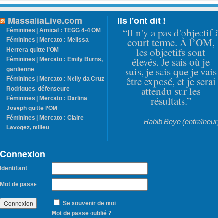
MassaliaLive.com
Ils l'ont dit !
“Il n'y a pas d'objectif 
Féminines | Amical : TEGG 4-4 OM
court terme. À l’OM,
Féminines | Mercato : Melissa
les objectifs sont
Herrera quitte l’OM
élevés. Je sais où je
Féminines | Mercato : Emily Burns,
suis, je sais que je vais
gardienne
être exposé, et je serai
Féminines | Mercato : Nelly da Cruz
attendu sur les
Rodrigues, défenseure
résultats.”
Féminines | Mercato : Darlina
Joseph quitte l’OM
Féminines | Mercato : Claire
Habib Beye (entraîneur
Lavogez, milieu
Connexion
Identifiant
Mot de passe
Se souvenir de moi
Mot de passe oublié ?