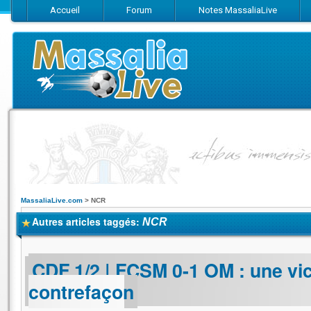
Accueil
Forum
Notes MassaliaLive
Suivez-nous sur Facebook
Suivez-nous sur Twitter
Abonnez-vo
MassaliaLive.com
>
NCR
Autres articles taggés:
NCR
CDF 1/2 | FCSM 0-1 OM : une vic
contrefaçon