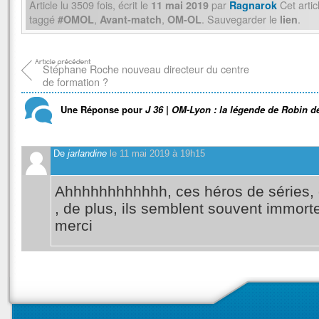
Article lu
3509
fois, écrit
le
par
Cet artic
11 mai 2019
Ragnarok
taggé
,
,
. Sauvegarder le
.
#OMOL
Avant-match
OM-OL
lien
Stéphane Roche nouveau directeur du centre
de formation ?
Une Réponse pour
J 36 | OM-Lyon : la légende de Robin d
De
jarlandine
le 11 mai 2019 à 19h15
Ahhhhhhhhhhhh, ces héros de séries, q
, de plus, ils semblent souvent immortel
merci