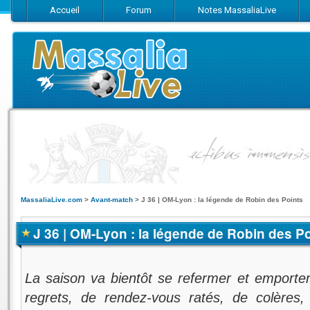
Accueil
Forum
Notes MassaliaLive
Suivez-nous sur Facebook
Suivez-nous sur Twitter
Abonnez-vo
MassaliaLive.com
>
Avant-match
>
J 36 | OM-Lyon : la légende de Robin des Points
J 36 | OM-Lyon : la légende de Robin des P
La saison va bientôt se refermer et emporte
regrets, de rendez-vous ratés, de colères