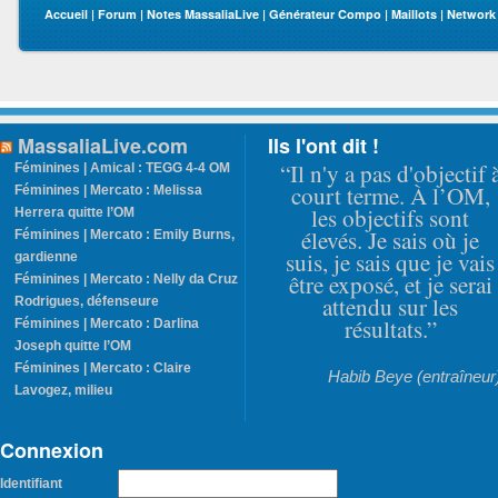
Accueil
|
Forum
|
Notes MassaliaLive
|
Générateur Compo
|
Maillots
|
Network
MassaliaLive.com
Ils l'ont dit !
“Il n'y a pas d'objectif 
Féminines | Amical : TEGG 4-4 OM
court terme. À l’OM,
Féminines | Mercato : Melissa
les objectifs sont
Herrera quitte l’OM
élevés. Je sais où je
Féminines | Mercato : Emily Burns,
suis, je sais que je vais
gardienne
être exposé, et je serai
Féminines | Mercato : Nelly da Cruz
attendu sur les
Rodrigues, défenseure
résultats.”
Féminines | Mercato : Darlina
Joseph quitte l’OM
Féminines | Mercato : Claire
Habib Beye (entraîneur
Lavogez, milieu
Connexion
Identifiant