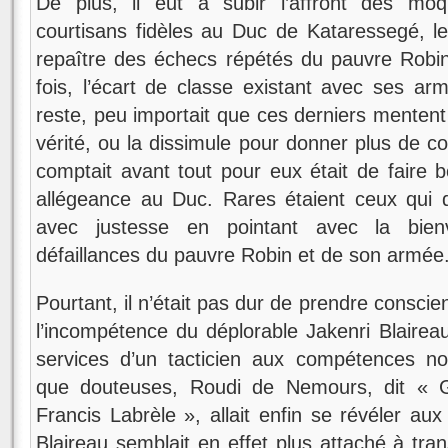
De plus, il eut à subir l’affront des moq
courtisans fidèles au Duc de Kataressegé, les
repaître des échecs répétés du pauvre Robin
fois, l’écart de classe existant avec ses a
reste, peu importait que ces derniers menten
vérité, ou la dissimule pour donner plus de c
comptait avant tout pour eux était de faire 
allégeance au Duc. Rares étaient ceux qui 
avec justesse en pointant avec la bienve
défaillances du pauvre Robin et de son armée
Pourtant, il n’était pas dur de prendre conscie
l’incompétence du déplorable Jakenri Blaireau,
services d’un tacticien aux compétences n
que douteuses, Roudi de Nemours, dit « 
Francis Labrèle », allait enfin se révéler aux
Blaireau semblait en effet plus attaché à tra